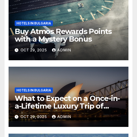
HOTELS IN BULGARIA
Buy Atmos Rewards Points
with a Mystery Bonus
OCT 29, 2025
ADMIN
HOTELS IN BULGARIA
What to Expect on a Once-in-
a-Lifetime Luxury Trip of
Australia
OCT 29, 2025
ADMIN