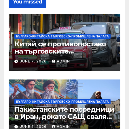
You missed
БЪЛГАРО-КИТАЙСКА ТЪРГОВСКО-ПРОМИШЛЕНА ПАЛАТА
Китай се противопоставя
на търговските
ограничителни мерки на
JUNE 7, 2026
ADMIN
САЩ във връзка с искове за
принудителен труд:
Министерство на
търговията
БЪЛГАРО-КИТАЙСКА ТЪРГОВСКО-ПРОМИШЛЕНА ПАЛАТА
Пакистанските посредници
в Иран, докато САЩ свалят
дронове, Ливан търси мир
JUNE 7, 2026
ADMIN