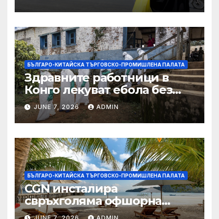
БЪЛГАРО-КИТАЙСКА ТЪРГОВСКО-ПРОМИШЛЕНА ПАЛАТА
Здравните работници в
Конго лекуват ебола без
заплащане, докато СЗО
JUNE 7, 2026
ADMIN
търси ресурси
БЪЛГАРО-КИТАЙСКА ТЪРГОВСКО-ПРОМИШЛЕНА ПАЛАТА
CGN инсталира
свръхголяма офшорна
вятърна турбина с мощност
JUNE 7, 2026
ADMIN