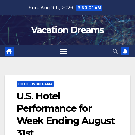
Skip
Sun. Aug 9th, 2026
6:50:02 AM
to
content
Vacation Dreams
HOTELS IN BULGARIA
U.S. Hotel
Performance for
Week Ending August
31st