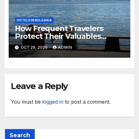
HOTELS IN BULGARIA
How Frequent Travelers
Protect Their Valuables
While Away
OCT 29, 2025
ADMIN
Leave a Reply
You must be
logged in
to post a comment.
Search