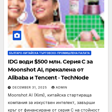
БЪЛГАРО-КИТАЙСКА ТЪРГОВСКО-ПРОМИШЛЕНА ПАЛАТА
IDG води $500 млн. Серия C за
Moonshot AI, прекалена от
Alibaba и Tencent · TechNode
DECEMBER 31, 2025
ADMIN
Moonshot AI (Kimi), китайска стартираща
компания за изкуствен интелект, завърши
кръг от финансиране от серия C на стойност