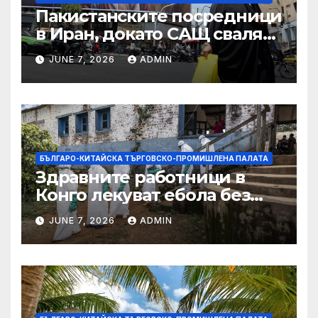
Пакистанските посредници
в Иран, докато САЩ свалят
дронове, Ливан търси мир
JUNE 7, 2026
ADMIN
БЪЛГАРО-КИТАЙСКА ТЪРГОВСКО-ПРОМИШЛЕНА ПАЛАТА
Здравните работници в
Конго лекуват ебола без
заплащане, докато СЗО
JUNE 7, 2026
ADMIN
търси ресурси