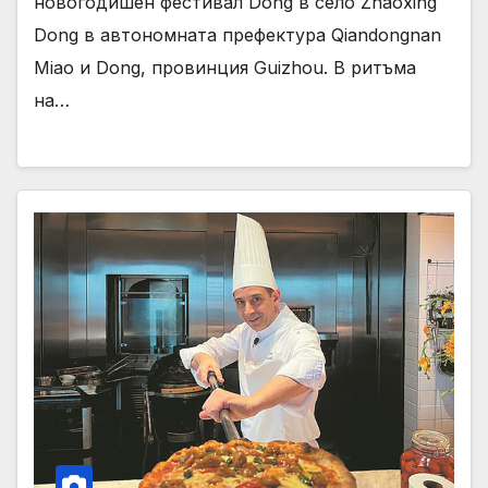
новогодишен фестивал Dong в село Zhaoxing
Dong в автономната префектура Qiandongnan
Miao и Dong, провинция Guizhou. В ритъма
на…