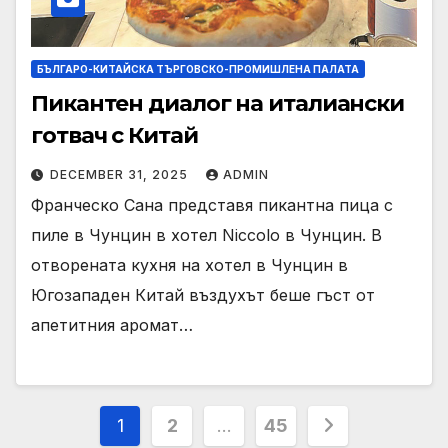
БЪЛГАРО-КИТАЙСКА ТЪРГОВСКО-ПРОМИШЛЕНА ПАЛАТА
Пикантен диалог на италиански
готвач с Китай
DECEMBER 31, 2025
ADMIN
Франческо Сана представя пикантна пица с
пиле в Чунцин в хотел Niccolo в Чунцин. В
отворената кухня на хотел в Чунцин в
Югозападен Китай въздухът беше гъст от
апетитния аромат…
Posts
1
2
…
45