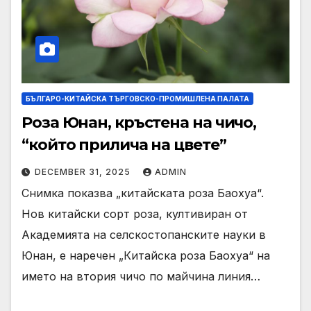
БЪЛГАРО-КИТАЙСКА ТЪРГОВСКО-ПРОМИШЛЕНА ПАЛАТА
Роза Юнан, кръстена на чичо,
“който прилича на цвете”
DECEMBER 31, 2025
ADMIN
Снимка показва „китайската роза Баохуа“.
Нов китайски сорт роза, култивиран от
Академията на селскостопанските науки в
Юнан, е наречен „Китайска роза Баохуа“ на
името на втория чичо по майчина линия…