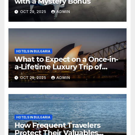
with a Mystery Bonus
OCT 29, 2025
ADMIN
HOTELS IN BULGARIA
What to Expect on a Once-in-
a-Lifetime Luxury Trip of
Australia
OCT 29, 2025
ADMIN
HOTELS IN BULGARIA
How Frequent Travelers
Protect Their Valuables