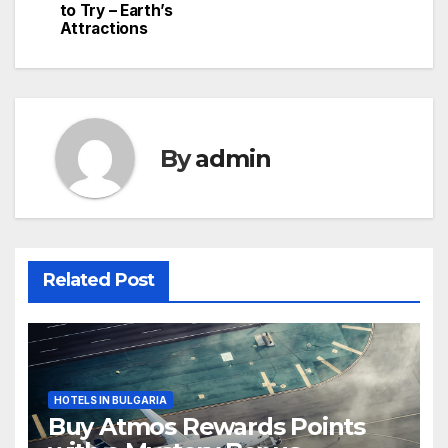
navigation
to Try – Earth’s
Attractions
By
admin
Related Post
HOTELS IN BULGARIA
Buy Atmos Rewards Points