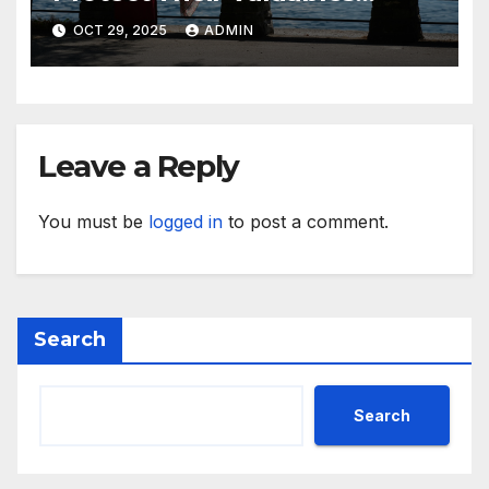
While Away
OCT 29, 2025
ADMIN
Leave a Reply
You must be
logged in
to post a comment.
Search
Search