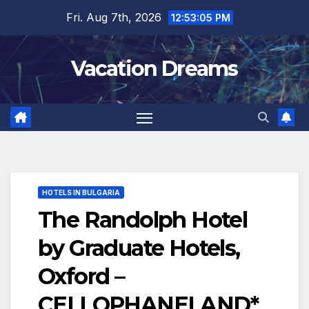
Skip
Fri. Aug 7th, 2026
12:53:06 PM
to
content
Vacation Dreams
HOTELS IN BULGARIA
The Randolph Hotel
by Graduate Hotels,
Oxford –
CELLOPHANELAND*