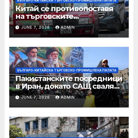
БЪЛГАРО-КИТАЙСКА ТЪРГОВСКО-ПРОМИШЛЕНА ПАЛАТА
Китай се противопоставя
на търговските
ограничителни мерки на
JUNE 7, 2026
ADMIN
САЩ във връзка с искове за
принудителен труд:
Министерство на
търговията
БЪЛГАРО-КИТАЙСКА ТЪРГОВСКО-ПРОМИШЛЕНА ПАЛАТА
Пакистанските посредници
в Иран, докато САЩ свалят
дронове, Ливан търси мир
JUNE 7, 2026
ADMIN