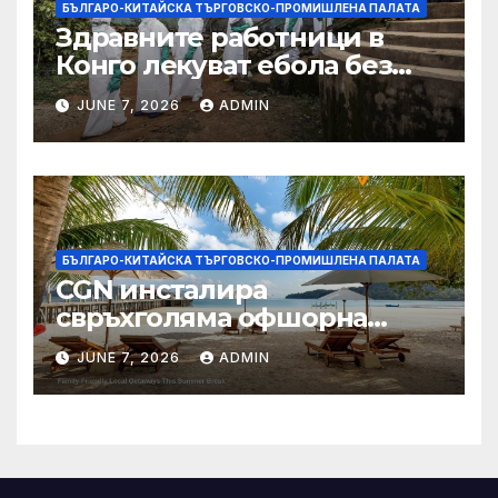
БЪЛГАРО-КИТАЙСКА ТЪРГОВСКО-ПРОМИШЛЕНА ПАЛАТА
Здравните работници в
Конго лекуват ебола без
заплащане, докато СЗО
JUNE 7, 2026
ADMIN
търси ресурси
БЪЛГАРО-КИТАЙСКА ТЪРГОВСКО-ПРОМИШЛЕНА ПАЛАТА
CGN инсталира
свръхголяма офшорна
вятърна турбина с мощност
JUNE 7, 2026
ADMIN
18 MW в Гуангдонг