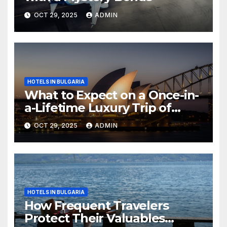
OCT 29, 2025
ADMIN
HOTELS IN BULGARIA
What to Expect on a Once-in-
a-Lifetime Luxury Trip of
Australia
OCT 29, 2025
ADMIN
HOTELS IN BULGARIA
How Frequent Travelers
Protect Their Valuables