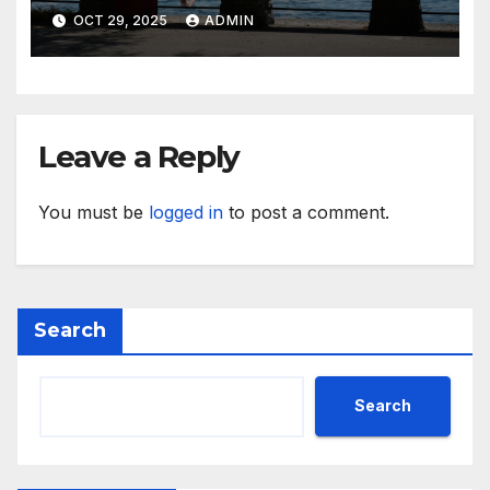
While Away
OCT 29, 2025
ADMIN
Leave a Reply
You must be
logged in
to post a comment.
Search
Search