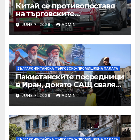
Китай се противопоставя
на търговските
ограничителни мерки на
JUNE 7, 2026
ADMIN
САЩ във връзка с искове за
принудителен труд:
Министерство на
търговията
БЪЛГАРО-КИТАЙСКА ТЪРГОВСКО-ПРОМИШЛЕНА ПАЛАТА
Пакистанските посредници
в Иран, докато САЩ свалят
дронове, Ливан търси мир
JUNE 7, 2026
ADMIN
БЪЛГАРО-КИТАЙСКА ТЪРГОВСКО-ПРОМИШЛЕНА ПАЛАТА