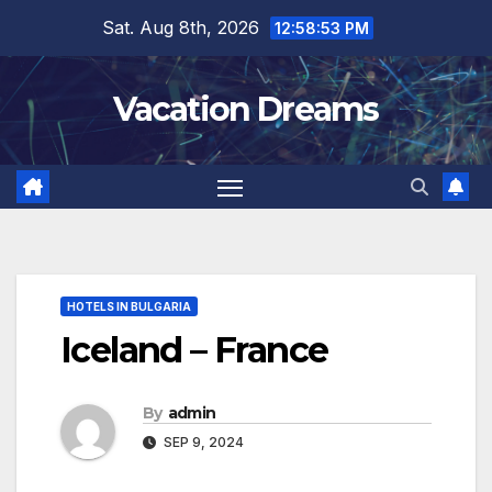
Skip
Sat. Aug 8th, 2026
12:58:54 PM
to
content
Vacation Dreams
HOTELS IN BULGARIA
Iceland – France
By
admin
SEP 9, 2024