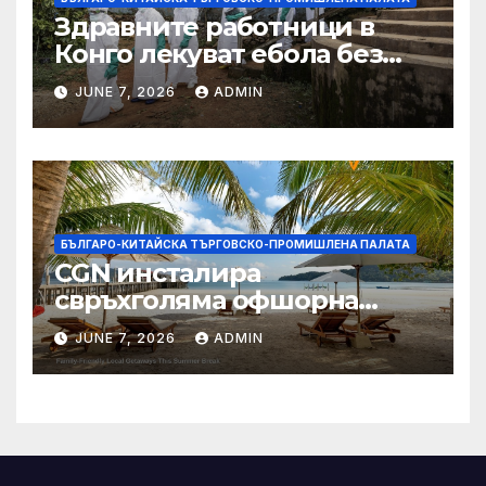
Здравните работници в
Конго лекуват ебола без
заплащане, докато СЗО
JUNE 7, 2026
ADMIN
търси ресурси
БЪЛГАРО-КИТАЙСКА ТЪРГОВСКО-ПРОМИШЛЕНА ПАЛАТА
CGN инсталира
свръхголяма офшорна
вятърна турбина с мощност
JUNE 7, 2026
ADMIN
18 MW в Гуангдонг