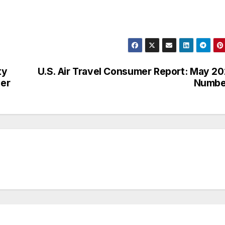
ty
U.S. Air Travel Consumer Report: May 2
er
Numbe