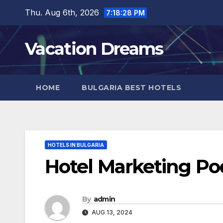
Skip
Thu. Aug 6th, 2026
7:18:29 PM
to
content
Vacation Dreams
HOME
BULGARIA BEST HOTELS
HOTELS IN BULGARIA
Hotel Marketing Po
By
admin
AUG 13, 2024