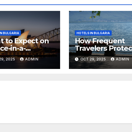
IN BULGARIA
HOTELS IN BULGARIA
 to Expect on
How Frequent
ce-in-a-
Travelers Protec
time Luxury
Their Valuables
29, 2025
ADMIN
OCT 29, 2025
ADMIN
 of Australia
While Away