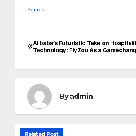
Source
Alibaba’s Futuristic Take on Hospitali
Post
Technology: FlyZoo As a Gamechang
navigation
By
admin
Related Post