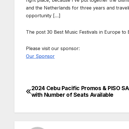
right place, because I’ve put together the ultima
and the Netherlands for three years and traveli
opportunity […]
The post 30 Best Music Festivals in Europe to
Please visit our sponsor:
Our Sponsor
2024 Cebu Pacific Promos & PISO S
Post
with Number of Seats Available
navigation