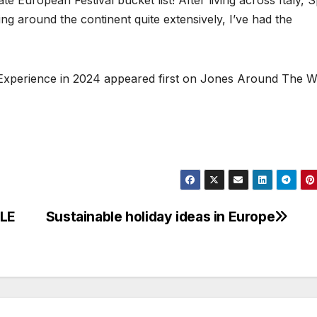
te European Festival bucket list! After living across Italy, S
ng around the continent quite extensively, I’ve had the
 Experience in 2024 appeared first on Jones Around The W
ALE
Sustainable holiday ideas in Europe