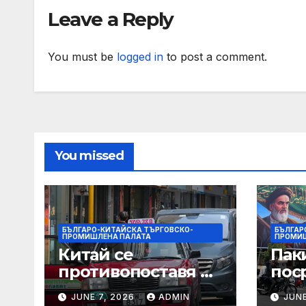
Leave a Reply
You must be
logged in
to post a comment.
You missed
БЪЛГАРО-КИТАЙСКА ТЪРГОВСКО-
БЪЛГАР
ПРОМИШЛЕНА ПАЛАТА
ПРОМИШ
Китай се
Пак
противопоставя на
пос
търговските
Ира
JUNE 7, 2026
ADMIN
JUNE
ограничителни
сва