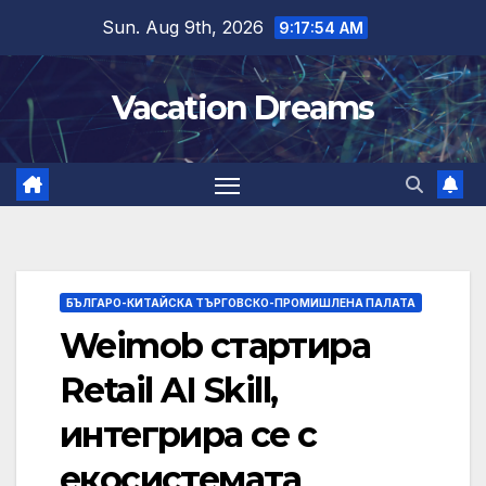
Skip
Sun. Aug 9th, 2026
9:17:55 AM
to
content
Vacation Dreams
БЪЛГАРО-КИТАЙСКА ТЪРГОВСКО-ПРОМИШЛЕНА ПАЛАТА
Weimob стартира
Retail AI Skill,
интегрира се с
екосистемата