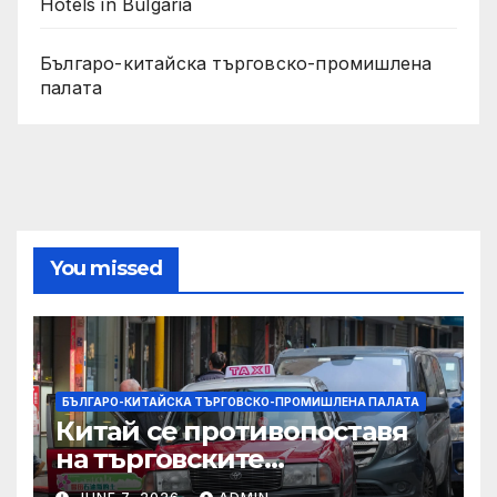
Hotels in Bulgaria
Българо-китайска търговско-промишлена
палата
You missed
БЪЛГАРО-КИТАЙСКА ТЪРГОВСКО-ПРОМИШЛЕНА ПАЛАТА
Китай се противопоставя
на търговските
ограничителни мерки на