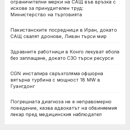
ограничителни мерки на САЩ във връзка с
искове за принудителен труд:
Министерство на търговията
Пакистанските посредници в Иран, докато
САЩ свалят дронове, Ливан търси мир
Здравните работници в Конго лекуват ебола
без заплащане, докато СЗО търси ресурси
CGN инсталира свръхголяма офшорна
вятърна турбина с мощност 18 MW в
Гуангдонг
Погрешната диагноза не е неправомерно
поведение, казва адвокатът на обвиняемия
лекар пред медицинския наблюдател