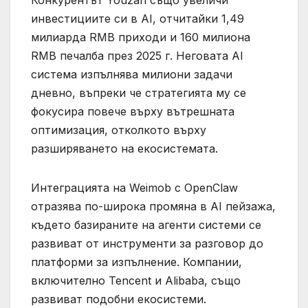
Конкурентът Youzan също увеличи
инвестициите си в AI, отчитайки 1,49
милиарда RMB приходи и 160 милиона
RMB печалба през 2025 г. Неговата AI
система изпълнява милиони задачи
дневно, въпреки че стратегията му се
фокусира повече върху вътрешната
оптимизация, отколкото върху
разширяването на екосистемата.
Интеграцията на Weimob с OpenClaw
отразява по-широка промяна в AI пейзажа,
където базираните на агенти системи се
развиват от инструменти за разговор до
платформи за изпълнение. Компании,
включително Tencent и Alibaba, също
развиват подобни екосистеми.