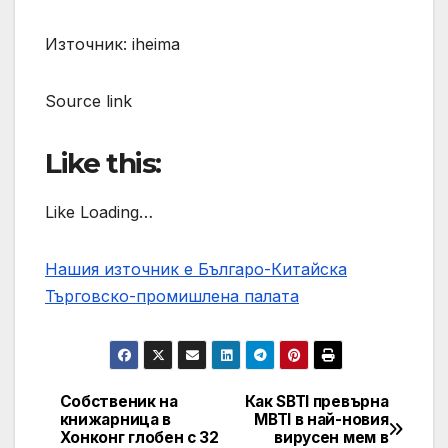
Източник: iheima
Source link
Like this:
Like Loading…
Нашия източник е Българо-Китайска
Търговско-промишлена палaта
Собственик на
Как SBTI превърна
Post
книжарница в
MBTI в най-новия
Хонконг глобен с 32
вирусен мем в