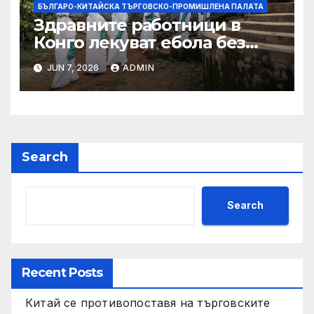
БЪЛГАРО-КИТАЙСКА ТЪРГОВСКО-ПРОМИШЛЕНА ПАЛАТА
Здравните работници в
Конго лекуват ебола без
заплащане, докато СЗО
JUN 7, 2026
ADMIN
търси ресурси
Search
Search
Recent Posts
Китай се противопоставя на търговските