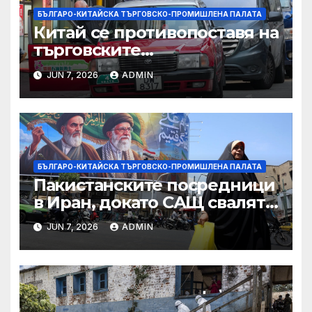
БЪЛГАРО-КИТАЙСКА ТЪРГОВСКО-ПРОМИШЛЕНА ПАЛАТА
Китай се противопоставя на
търговските
ограничителни мерки на
JUN 7, 2026
ADMIN
САЩ във връзка с искове за
принудителен труд:
Министерство на
търговията
БЪЛГАРО-КИТАЙСКА ТЪРГОВСКО-ПРОМИШЛЕНА ПАЛАТА
Пакистанските посредници
в Иран, докато САЩ свалят
дронове, Ливан търси мир
JUN 7, 2026
ADMIN