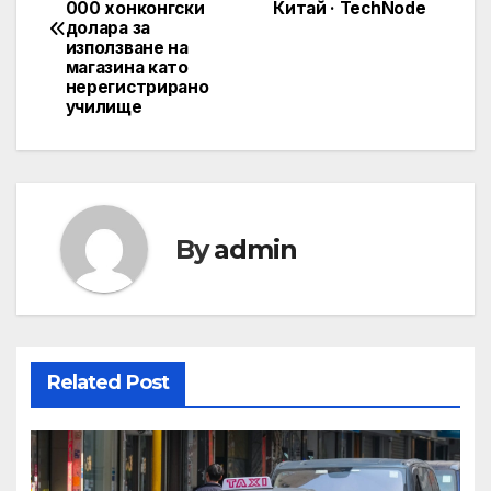
navigation
000 хонконгски
Китай · TechNode
долара за
използване на
магазина като
нерегистрирано
училище
By
admin
Related Post