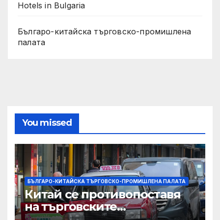
Hotels in Bulgaria
Българо-китайска търговско-промишлена
палата
You missed
БЪЛГАРО-КИТАЙСКА ТЪРГОВСКО-ПРОМИШЛЕНА ПАЛАТА
Китай се противопоставя
на търговските
ограничителни мерки на