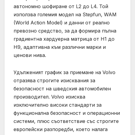
автономно шофиране от L2 до L4. Той
използва големия модел на Stepfun, WAM
(World Action Model) и данни от реално
превозно средство, за да формира пълна
градиентна хардуерна матрица от H1 до
H9, адаптивна към различни марки и
ценови нива.
Удълженият график за приемане на Volvo
отразява строгите изисквания за
безопасност на шведския автомобилен
производител. Volvo изисква
изключително високи стандарти за
функционална безопасност и операционни
системи, плюс съответствие със строгите
европейски разпоредби, което налага