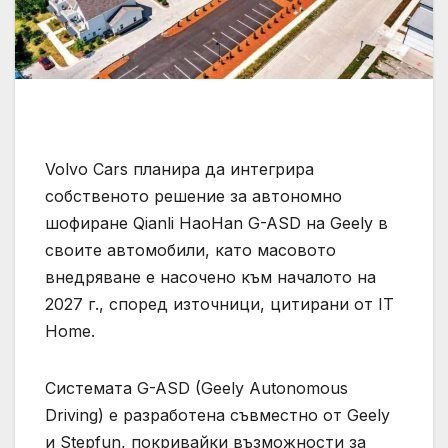
Volvo Cars планира да интегрира
собственото решение за автономно
шофиране Qianli HaoHan G-ASD на Geely в
своите автомобили, като масовото
внедряване е насочено към началото на
2027 г., според източници, цитирани от IT
Home.
Системата G-ASD (Geely Autonomous
Driving) е разработена съвместно от Geely
и Stepfun, покривайки възможности за