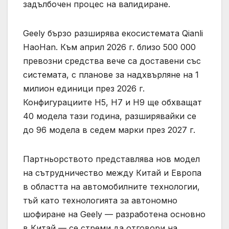
задълбочен процес на валидиране.
Geely бързо разширява екосистемата Qianli
HaoHan. Към април 2026 г. близо 500 000
превозни средства вече са доставени със
системата, с планове за надхвърляне на 1
милион единици през 2026 г.
Конфигурациите H5, H7 и H9 ще обхващат
40 модела тази година, разширявайки се
до 96 модела в седем марки през 2027 г.
Партньорството представлява нов модел
на сътрудничество между Китай и Европа
в областта на автомобилните технологии,
тъй като технологията за автономно
шофиране на Geely — разработена основно
в Китай — се стреми да отговори на