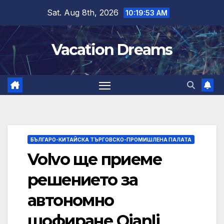
Skip
Sat. Aug 8th, 2026
10:19:54 AM
to
content
Vacation Dreams
БЪЛГАРО-КИТАЙСКА ТЪРГОВСКО-ПРОМИШЛЕНА ПАЛАТА
Volvo ще приеме
решението за
автономно
шофиране Qianli