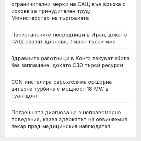
ограничителни мерки на САЩ във връзка с
искове за принудителен труд:
Министерство на търговията
Пакистанските посредници в Иран, докато
САЩ свалят дронове, Ливан търси мир
Здравните работници в Конго лекуват ебола
без заплащане, докато СЗО търси ресурси
CGN инсталира свръхголяма офшорна
вятърна турбина с мощност 18 MW в
Гуангдонг
Погрешната диагноза не е неправомерно
поведение, казва адвокатът на обвиняемия
лекар пред медицинския наблюдател