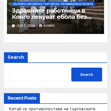
БЪЛГАРО-КИТАЙСКА ТЪРГОВСКО-ПРОМИШЛЕНА ПАЛАТА
Здравните работници в
Конго лекуват ебола без
заплащане, докато СЗО
JUN 7, 2026
ADMIN
търси ресурси
Search
Search
Recent Posts
Китай се противопоставя на търговските