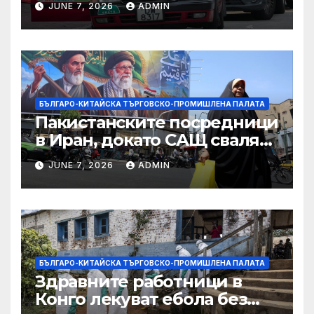
JUNE 7, 2026
ADMIN
САЩ във връзка с искове за
принудителен труд:
Министерство на
търговията
БЪЛГАРО-КИТАЙСКА ТЪРГОВСКО-ПРОМИШЛЕНА ПАЛАТА
Пакистанските посредници
в Иран, докато САЩ свалят
дронове, Ливан търси мир
JUNE 7, 2026
ADMIN
БЪЛГАРО-КИТАЙСКА ТЪРГОВСКО-ПРОМИШЛЕНА ПАЛАТА
Здравните работници в
Конго лекуват ебола без