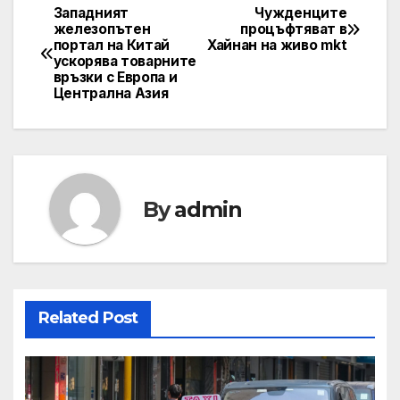
Западният
Чужденците
Post
железопътен
процъфтяват в
портал на Китай
Хайнан на живо mkt
navigation
ускорява товарните
връзки с Европа и
Централна Азия
By
admin
Related Post