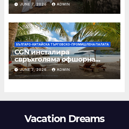
заплащане, докато СЗО
JUNE 7, 2026
ADMIN
търси ресурси
БЪЛГАРО-КИТАЙСКА ТЪРГОВСКО-ПРОМИШЛЕНА ПАЛАТА
CGN инсталира
свръхголяма офшорна
вятърна турбина с мощност
JUNE 7, 2026
ADMIN
18 MW в Гуангдонг
Vacation Dreams