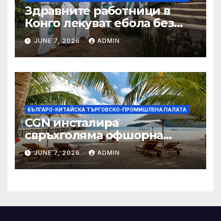
Здравните работници в
Конго лекуват ебола без
заплащане, докато СЗО
JUNE 7, 2026
ADMIN
търси ресурси
БЪЛГАРО-КИТАЙСКА ТЪРГОВСКО-ПРОМИШЛЕНА ПАЛАТА
CGN инсталира
свръхголяма офшорна
вятърна турбина с мощност
JUNE 7, 2026
ADMIN
18 MW в Гуангдонг