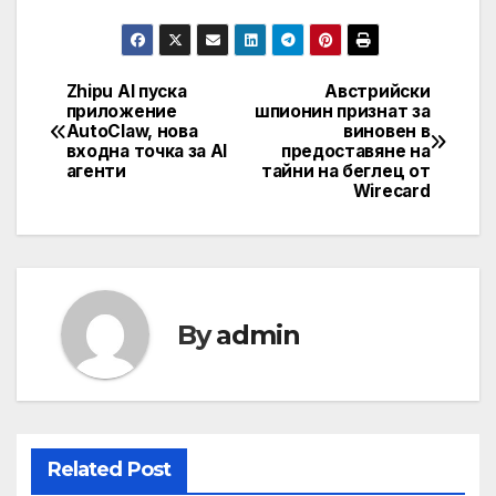
Zhipu AI пуска
Австрийски
Post
приложение
шпионин признат за
AutoClaw, нова
виновен в
navigation
входна точка за AI
предоставяне на
агенти
тайни на беглец от
Wirecard
By
admin
Related Post