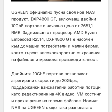
UGREEN официално пусна своя нов NAS
продукт, DXP4800 GT, включващ двойни
10GbE портове с начална цена от 2681,1
RMB. Задвижван от процесор AMD Ryzen
Embedded R2514, DXP4800 GT е насочен
към домашни потребители и малки фирми,
които търсят високоскоростно съхранение
на файлове и мрежова производителност.
Двойните 10GbE портове позволяват
агрегирани скорости до 20Gbps,
поддържайки взискателни работни потоци
като редактиране на 4K видео, VM хостинг
и прехвърляне на големи файлове. Новият
NAS на UGREEN също така разполага с