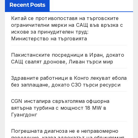
Recent Posts
Китай се противопоставя на търговските
ограничителни мерки на САЩ във връзка с
искове за принудителен труд:
Министерство на търговията
Пакистанските посредници в Иран, докато
САЩ свалят дронове, Ливан търси мир
Здравните работници в Конго лекуват ебола
без заплащане, докато СЗО търси ресурси
CGN инсталира свръхголяма офшорна
вятърна турбина с мощност 18 MW в
Гуангдонг
Погрешната диагноза не е неправомерно
поведение, казва адвокатът на обвиняемия