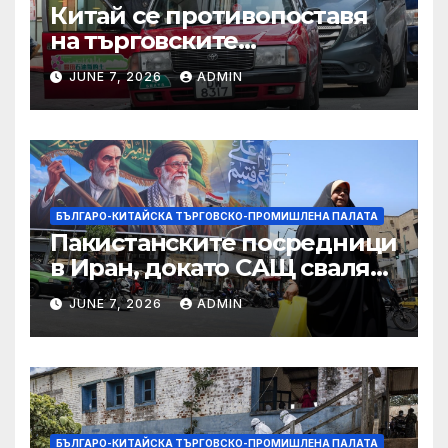
Китай се противопоставя
на търговските
ограничителни мерки на
JUNE 7, 2026
ADMIN
САЩ във връзка с искове за
принудителен труд:
Министерство на
търговията
БЪЛГАРО-КИТАЙСКА ТЪРГОВСКО-ПРОМИШЛЕНА ПАЛАТА
Пакистанските посредници
в Иран, докато САЩ свалят
дронове, Ливан търси мир
JUNE 7, 2026
ADMIN
БЪЛГАРО-КИТАЙСКА ТЪРГОВСКО-ПРОМИШЛЕНА ПАЛАТА