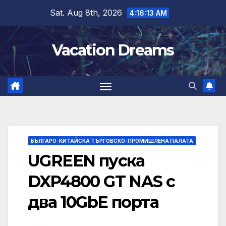
Skip
Sat. Aug 8th, 2026
4:16:14 AM
to
content
Vacation Dreams
БЪЛГАРО-КИТАЙСКА ТЪРГОВСКО-ПРОМИШЛЕНА ПАЛАТА
UGREEN пуска
DXP4800 GT NAS с
два 10GbE порта