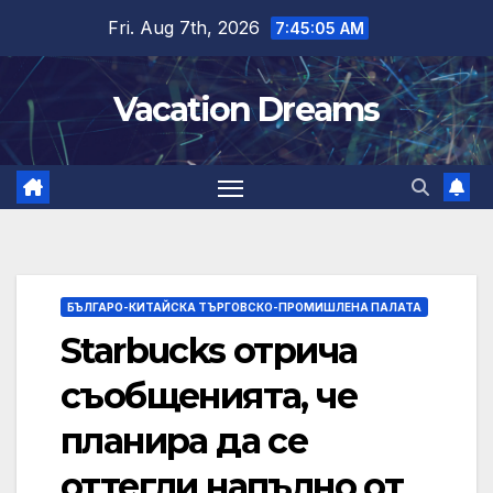
Skip
Fri. Aug 7th, 2026
7:45:06 AM
to
content
Vacation Dreams
БЪЛГАРО-КИТАЙСКА ТЪРГОВСКО-ПРОМИШЛЕНА ПАЛАТА
Starbucks отрича
съобщенията, че
планира да се
оттегли напълно от