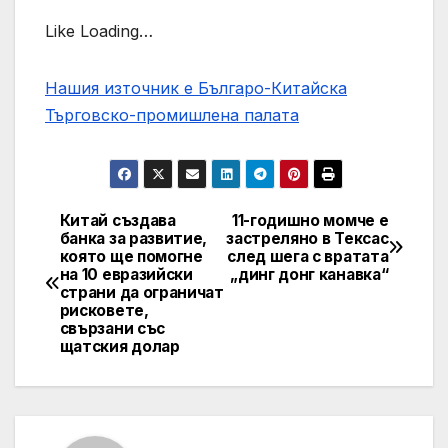
Like Loading…
Нашия източник е Българо-Китайска
Търговско-промишлена палaта
Китай създава
11-годишно момче е
Post
банка за развитие,
застреляно в Тексас
която ще помогне
след шега с вратата
navigation
на 10 евразийски
„динг донг канавка“
страни да ограничат
рисковете,
свързани със
щатския долар