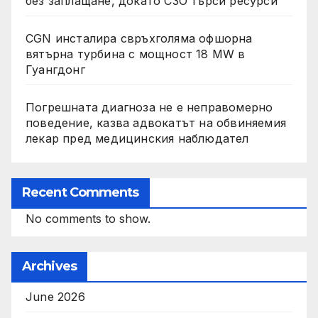
без заплащане, докато СЗО търси ресурси
CGN инсталира свръхголяма офшорна
вятърна турбина с мощност 18 MW в
Гуангдонг
Погрешната диагноза не е неправомерно
поведение, казва адвокатът на обвиняемия
лекар пред медицинския наблюдател
Recent Comments
No comments to show.
Archives
June 2026