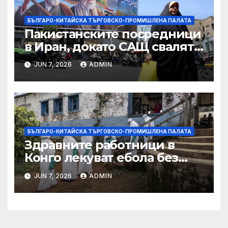
БЪЛГАРО-КИТАЙСКА ТЪРГОВСКО-ПРОМИШЛЕНА ПАЛАТА
Пакистанските посредници
в Иран, докато САЩ свалят
дронове, Ливан търси мир
JUN 7, 2026
ADMIN
БЪЛГАРО-КИТАЙСКА ТЪРГОВСКО-ПРОМИШЛЕНА ПАЛАТА
Здравните работници в
Конго лекуват ебола без
заплащане, докато СЗО
JUN 7, 2026
ADMIN
търси ресурси