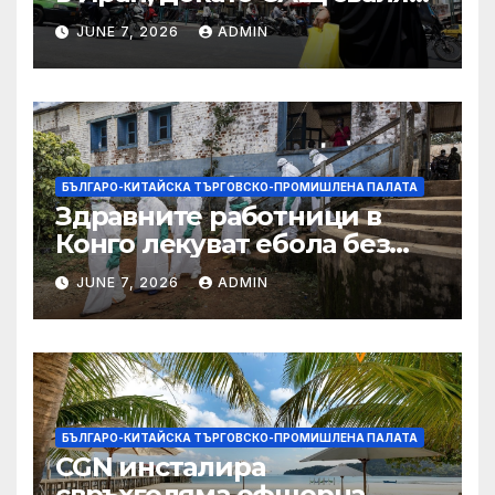
дронове, Ливан търси мир
JUNE 7, 2026
ADMIN
БЪЛГАРО-КИТАЙСКА ТЪРГОВСКО-ПРОМИШЛЕНА ПАЛАТА
Здравните работници в
Конго лекуват ебола без
заплащане, докато СЗО
JUNE 7, 2026
ADMIN
търси ресурси
БЪЛГАРО-КИТАЙСКА ТЪРГОВСКО-ПРОМИШЛЕНА ПАЛАТА
CGN инсталира
свръхголяма офшорна