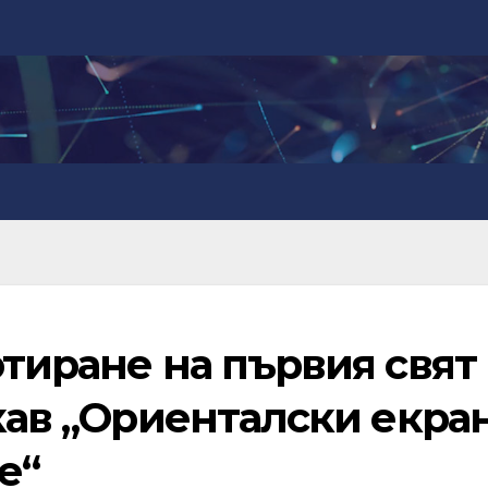
ютиране на първия свят 
вкав „Ориенталски екра
е“