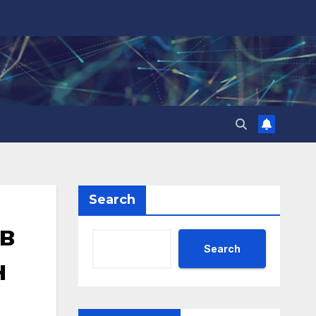
Search
в
Search
н