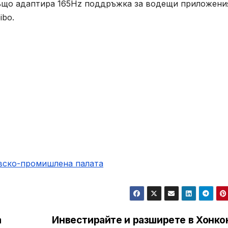
us също адаптира 165Hz поддръжка за водещи приложени
ibo.
овско-промишлена палaта
а
Инвестирайте и разширете в Хонкон