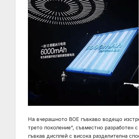
На вчерашното BOE гъвкаво водещо изстре
трето поколение“, съвместно разработен с
гъвкав дисплей с висока разделителна сп