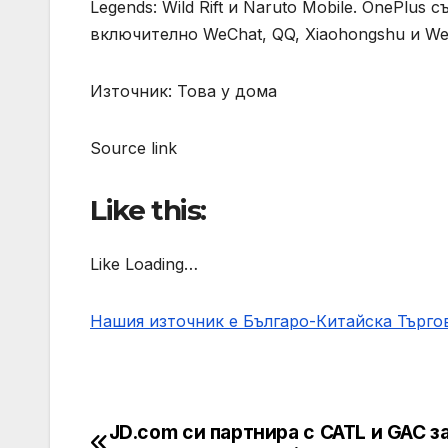
Legends: Wild Rift и Naruto Mobile. OnePl
включително WeChat, QQ, Xiaohongshu и We
Източник: Това у дома
Source link
Like this:
Like Loading…
Нашия източник е Българо-Китайска Търг
JD.com си партнира с CATL и GAC з
Post