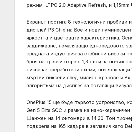
режим, LTPO 2.0 Adaptive Refresh, и 1,15mm 
Екранът постига 8 технологични пробиви и
дисплей P3 Chip на Boe и нови луминесце
яркостта и цветовата характеристика. Ос
задвижване, намаляващо едноредовото зар
средната индустрия-за стабилни високи п
броя на транзистора с 1,3 пъти за по-висо
пиксела; преработени схеми, позволяващи 
мъртви пиксели след милион кранове и 8x 
алгоритъма на дисплея за потапящи визуа
OnePlus 15 ще бъде първото устройство, к
Gen 5 Elite SOC и рамка на нано-керамиче
Шенжен на 14 октомври в 14:30. Той пионе
подкрепа на 165 кадъра в заглавия като Delta