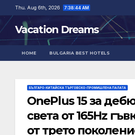
Skip
Thu. Aug 6th, 2026
7:38:45 AM
to
content
Vacation Dreams
HOME
BULGARIA BEST HOTELS
БЪЛГАРО-КИТАЙСКА ТЪРГОВСКО-ПРОМИШЛЕНА ПАЛАТА
OnePlus 15 за деб
света от 165Hz гъ
от трето поколени