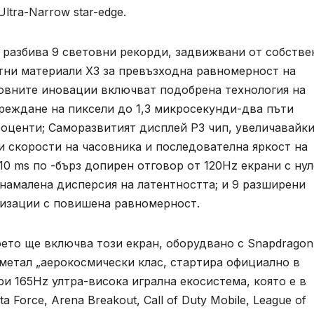
Ultra-Narrow star-edge.
 разбива 9 световни рекорди, задвижвани от собстве
нтни материали X3 за превъзходна равномерност на
новните иновации включват подобрена технология на
еждане на пиксели до 1,3 микросекунди-два пъти
роценти; Саморазвитият дисплей P3 чип, увеличавайк
ки скорости на часовника и последователна яркост на
10 ms по -бърз допирен отговор от 120Hz екрани с ну
намалена дисперсия на латентността; и 9 разширени
лизации с повишена равномерност.
оето ще включва този екран, оборудвано с Snapdragon
н метал „аерокосмически клас, стартира официално в
ри 165Hz ултра-висока игрална екосистема, която е в
 Force, Arena Breakout, Call of Duty Mobile, League of