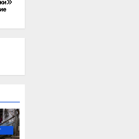
еки
ие
-