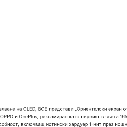
лване на OLED, BOE представи „Ориенталски екран о
 OPPO и OnePlus, рекламиран като първият в света 16
особност, включващ истински хардуер 1-нит през нощ