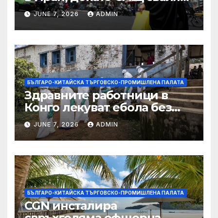
дронове, Ливан търси мир
JUNE 7, 2026
ADMIN
БЪЛГАРО-КИТАЙСКА ТЪРГОВСКО-ПРОМИШЛЕНА ПАЛАТА
Здравните работници в
Конго лекуват ебола без
заплащане, докато СЗО
JUNE 7, 2026
ADMIN
търси ресурси
БЪЛГАРО-КИТАЙСКА ТЪРГОВСКО-ПРОМИШЛЕНА ПАЛАТА
CGN инсталира
свръхголяма офшорна