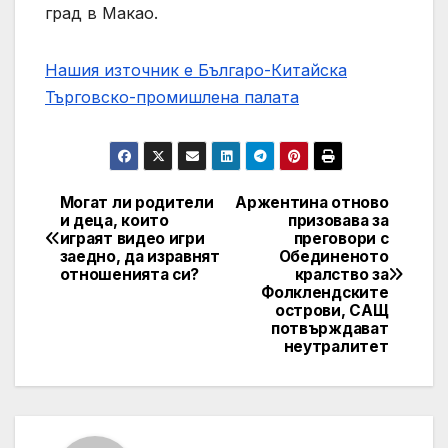
град в Макао.
Нашия източник е Българо-Китайска
Търговско-промишлена палaта
Могат ли родители
Аржентина отново
Post
и деца, които
призовава за
играят видео игри
преговори с
navigation
заедно, да изравнят
Обединеното
отношенията си?
кралство за
Фолклендските
острови, САЩ
потвърждават
неутралитет