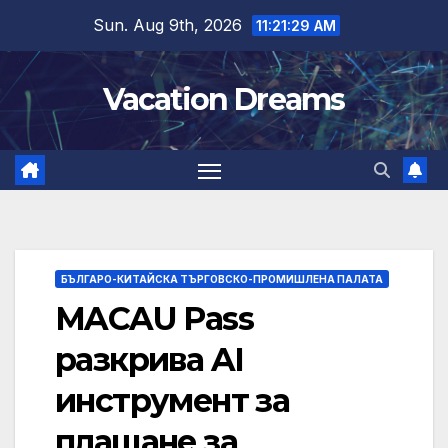
Skip
Sun. Aug 9th, 2026
11:21:29 AM
to
content
Vacation Dreams
БЪЛГАРО-КИТАЙСКА ТЪРГОВСКО-ПРОМИШЛЕНА ПАЛАТА
MACAU Pass
разкрива AI
инструмент за
плащане за