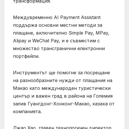
трансформация.
Междувременно AI Payment Assistant
поддържа основни местни методи за
плащане, включително Simple Pay, MPay,
Alipay и WeChat Pay, и е съвместим с
множество трансгранични електронни
портфейли.
Инструментът ще помогне за посрещане
на разнообразните нужди от плащания на
Макао като международен туристически
център и важен град в района на Големия
залив Гуангдонг-Хонконг-Макао, казаха от
компанията.
Джао Хао, главен технологичен директор