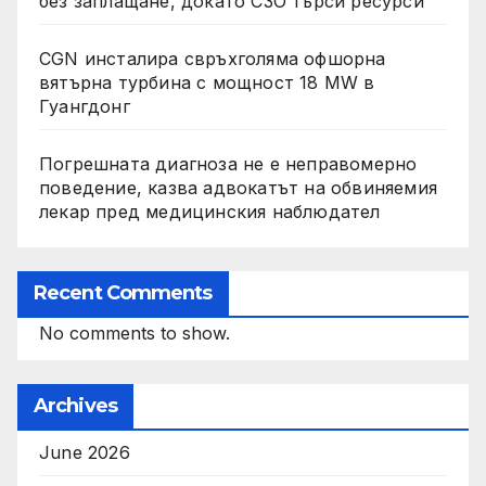
без заплащане, докато СЗО търси ресурси
CGN инсталира свръхголяма офшорна
вятърна турбина с мощност 18 MW в
Гуангдонг
Погрешната диагноза не е неправомерно
поведение, казва адвокатът на обвиняемия
лекар пред медицинския наблюдател
Recent Comments
No comments to show.
Archives
June 2026