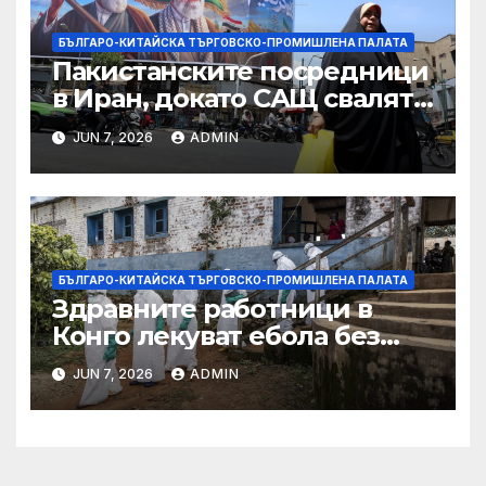
БЪЛГАРО-КИТАЙСКА ТЪРГОВСКО-ПРОМИШЛЕНА ПАЛАТА
Пакистанските посредници
в Иран, докато САЩ свалят
дронове, Ливан търси мир
JUN 7, 2026
ADMIN
БЪЛГАРО-КИТАЙСКА ТЪРГОВСКО-ПРОМИШЛЕНА ПАЛАТА
Здравните работници в
Конго лекуват ебола без
заплащане, докато СЗО
JUN 7, 2026
ADMIN
търси ресурси