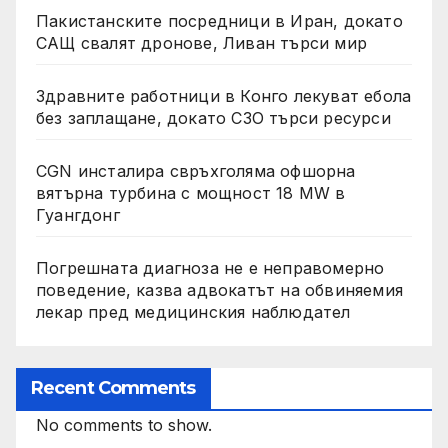
Пакистанските посредници в Иран, докато
САЩ свалят дронове, Ливан търси мир
Здравните работници в Конго лекуват ебола
без заплащане, докато СЗО търси ресурси
CGN инсталира свръхголяма офшорна
вятърна турбина с мощност 18 MW в
Гуангдонг
Погрешната диагноза не е неправомерно
поведение, казва адвокатът на обвиняемия
лекар пред медицинския наблюдател
Recent Comments
No comments to show.