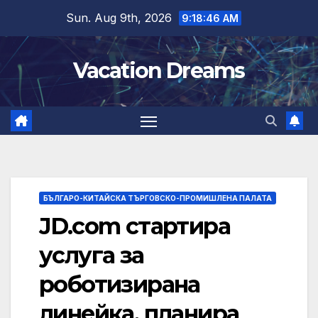
Skip
Sun. Aug 9th, 2026
9:18:47 AM
to
content
Vacation Dreams
БЪЛГАРО-КИТАЙСКА ТЪРГОВСКО-ПРОМИШЛЕНА ПАЛАТА
JD.com стартира
услуга за
роботизирана
линейка, планира