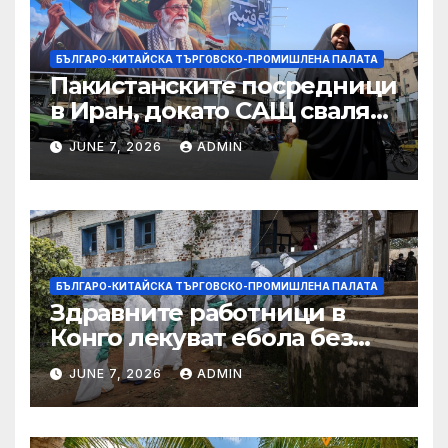
търговията
БЪЛГАРО-КИТАЙСКА ТЪРГОВСКО-ПРОМИШЛЕНА ПАЛАТА
Пакистанските посредници
в Иран, докато САЩ свалят
дронове, Ливан търси мир
JUNE 7, 2026
ADMIN
БЪЛГАРО-КИТАЙСКА ТЪРГОВСКО-ПРОМИШЛЕНА ПАЛАТА
Здравните работници в
Конго лекуват ебола без
заплащане, докато СЗО
JUNE 7, 2026
ADMIN
търси ресурси