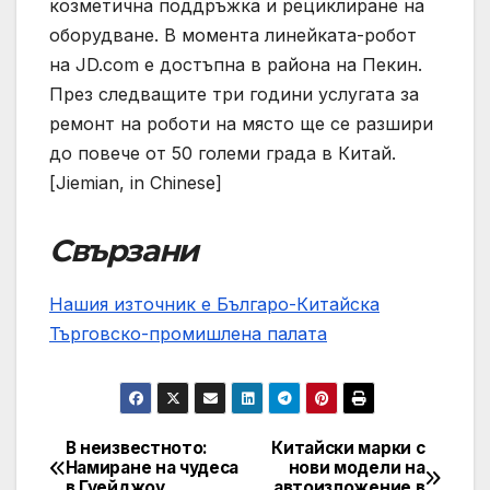
козметична поддръжка и рециклиране на
оборудване. В момента линейката-робот
на JD.com е достъпна в района на Пекин.
През следващите три години услугата за
ремонт на роботи на място ще се разшири
до повече от 50 големи града в Китай.
[Jiemian, in Chinese]
Свързани
Нашия източник е Българо-Китайска
Търговско-промишлена палaта
В неизвестното:
Китайски марки с
Post
Намиране на чудеса
нови модели на
в Гуейджоу
автоизложение в