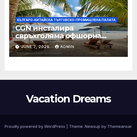
БЪЛГАРО-КИТАЙСКА ТЪРГОВСКО-ПРОМИШЛЕНА ПАЛАТА
CGN инсталира
свръхголяма офшорна
вятърна турбина с мощност
JUNE 7, 2026
ADMIN
18 MW в Гуангдонг
Vacation Dreams
Proudly powered by WordPress
|
Theme:
Newsup
by
Themeansar
.