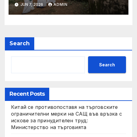
заплащане, докато СЗО
JUN 7, 2026
ADMIN
търси ресурси
Search
Search
Recent Posts
Китай се противопоставя на търговските
ограничителни мерки на САЩ във връзка с
искове за принудителен труд:
Министерство на търговията