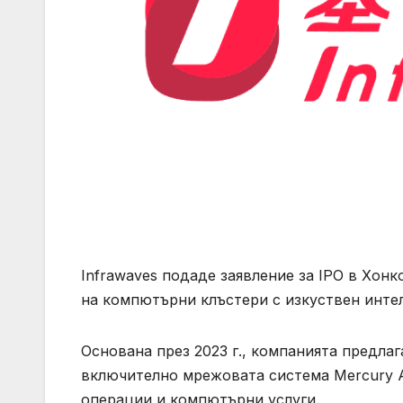
Infrawaves подаде заявление за IPO в Хон
на компютърни клъстери с изкуствен интел
Основана през 2023 г., компанията предлаг
включително мрежовата система Mercury AI
операции и компютърни услуги.