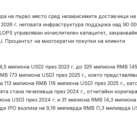
сира на първо място сред независимите доставчици на
 2026 г. неговата инфраструктура поддържа над 90 0
FLOPS управляван изчислителен капацитет, захранвай
U. Процентът на многократни покупки на клиенти
,5 милиона USD) през 2023 г. до 325 милиона RMB (4
MB (73 милиона USD) през 2025 г., което представляв
 113 милиона RMB (16 милиона USD) през 2025 г., кат
та стана печеливша през 2024 г., отчитайки коригир
она USD) през 2024 г. и 31 милиона RMB (4,3 милиона
ди IPO възлиза на 9,16 милиарда RMB (1,3 милиарда U