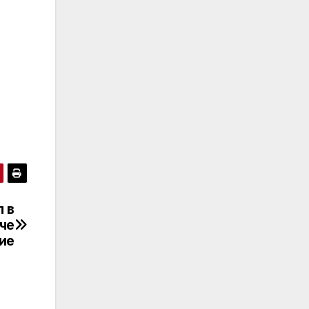
 в
че
ие