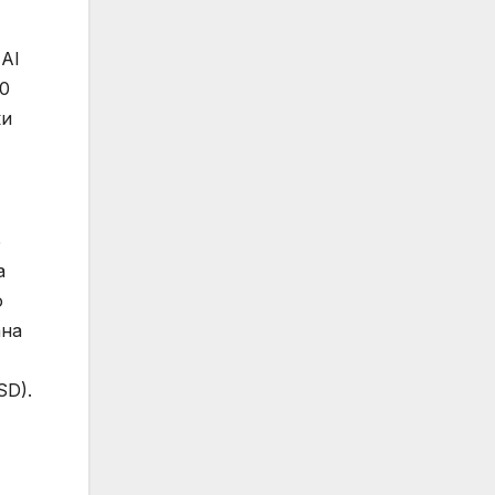
 AI
00
ки
5
а
о
ана
SD).