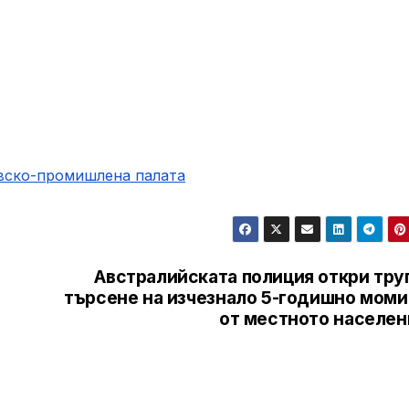
овско-промишлена палaта
Австралийската полиция откри труп
търсене на изчезнало 5-годишно моми
от местното населен