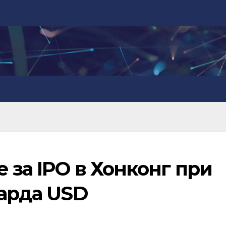
е за IPO в Хонконг при
иарда USD