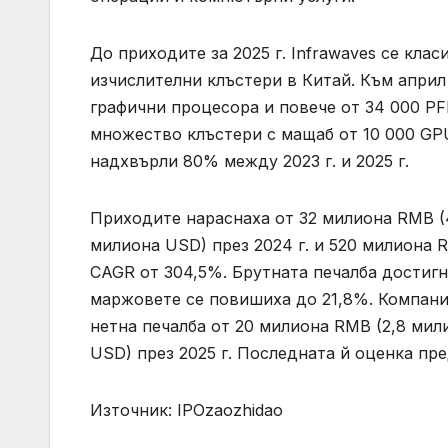
До приходите за 2025 г. Infrawaves се кла
изчислителни клъстери в Китай. Към април
графични процесора и повече от 34 000 P
множество клъстери с мащаб от 10 000 GP
надхвърли 80% между 2023 г. и 2025 г.
Приходите нараснаха от 32 милиона RMB (4
милиона USD) през 2024 г. и 520 милиона R
CAGR от 304,5%. Брутната печалба достигна
маржовете се повишиха до 21,8%. Компания
нетна печалба от 20 милиона RMB (2,8 мили
USD) през 2025 г. Последната й оценка пре
Източник: IPOzaozhidao