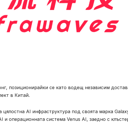
конг, позиционирайки се като водещ независим доста
ект в Китай.
а цялостна AI инфраструктура под своята марка Galax
 и операционната система Venus AI, заедно с клъсте