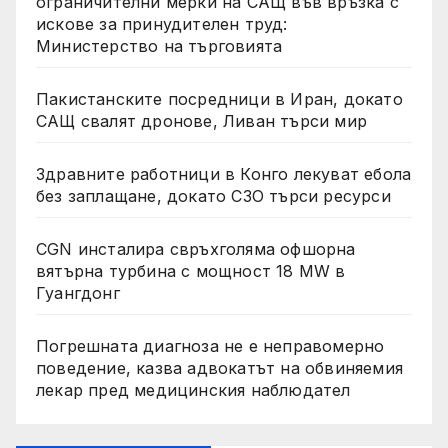
ограничителни мерки на САЩ във връзка с
искове за принудителен труд:
Министерство на търговията
Пакистанските посредници в Иран, докато
САЩ свалят дронове, Ливан търси мир
Здравните работници в Конго лекуват ебола
без заплащане, докато СЗО търси ресурси
CGN инсталира свръхголяма офшорна
вятърна турбина с мощност 18 MW в
Гуангдонг
Погрешната диагноза не е неправомерно
поведение, казва адвокатът на обвиняемия
лекар пред медицинския наблюдател