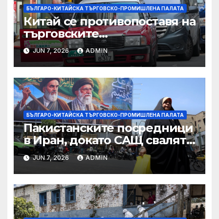
БЪЛГАРО-КИТАЙСКА ТЪРГОВСКО-ПРОМИШЛЕНА ПАЛАТА
Китай се противопоставя на
търговските
ограничителни мерки на
JUN 7, 2026
ADMIN
САЩ във връзка с искове за
принудителен труд:
Министерство на
търговията
БЪЛГАРО-КИТАЙСКА ТЪРГОВСКО-ПРОМИШЛЕНА ПАЛАТА
Пакистанските посредници
в Иран, докато САЩ свалят
дронове, Ливан търси мир
JUN 7, 2026
ADMIN