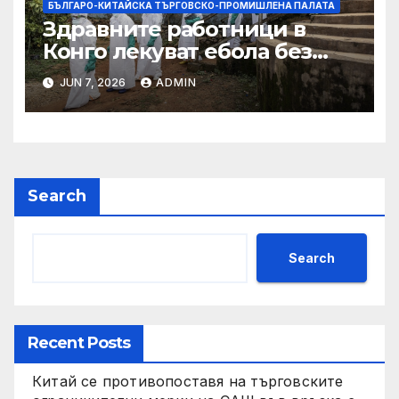
БЪЛГАРО-КИТАЙСКА ТЪРГОВСКО-ПРОМИШЛЕНА ПАЛАТА
Здравните работници в
Конго лекуват ебола без
заплащане, докато СЗО
JUN 7, 2026
ADMIN
търси ресурси
Search
Search
Recent Posts
Китай се противопоставя на търговските