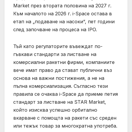
Market през втората половина на 2027 г.
Към началото на 2026 г. i-Space остава в
етап на „подаване на насоки“, пет години
след започване на процеса на IPO.
Тъй като регулаторите въвеждат по-
гъвкави стандарти за листване на
комерсиални ракетни фирми, компаниите
вече имат право да стават публични въз
основа на важни постижения, а не на
пълна комерсиализация. Съгласно тези
правила се очаква i-Space да приеме петия
стандарт за листване на STAR Market,
който изисква успешно орбитално
вкарване с помощта на ракети със среден
или тежък товар за многократна употреба.