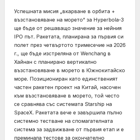
Успешната мисия „вкарване в орбита +
възстановяване на морето“ за Hyperbola-3
ще бъде от решаващо значение за нейния
IPO път. Ракетата, планирана за първия си
полет през четвъртото тримесечие на 2026
г., ще бъде изстреляна от Wenchang в
Хайнан с планирано вертикално
възстановяване в морето в Южнокитайско
море. Позициониран като единственият
частен ракетен проект на Китай, насочен
към възстановяване в морето, той често
се сравнява със системата Starship на
SpaceX. Ракетата вече е завършила пълно
системно тестване на спомагателната
система за задвижване от първия етап и е
преминала тестове за окончателно