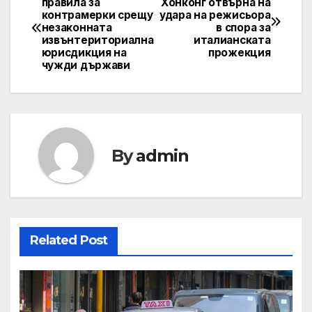
правила за
Хонконг отвърна на
контрамерки срещу
удара на режисьора
navigation
незаконната
в спора за
извънтериториална
италианската
юрисдикция на
прожекция
чужди държави
By
admin
Related Post