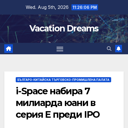
Skip
Wed. Aug 5th, 2026
11:26:07 PM
to
content
Vacation Dreams
БЪЛГАРО-КИТАЙСКА ТЪРГОВСКО-ПРОМИШЛЕНА ПАЛАТА
i-Space набира 7
милиарда юани в
серия E преди IPO