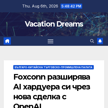
Skip
Thu. Aug 6th, 2026
5:48:43 PM
to
content
Vacation Dreams
БЪЛГАРО-КИТАЙСКА ТЪРГОВСКО-ПРОМИШЛЕНА ПАЛАТА
Foxconn разширява
AI хардуера си чрез
нова сделка с
OpenAI