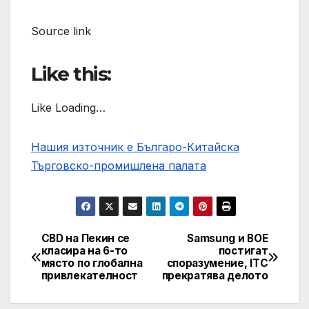
Source link
Like this:
Like Loading…
Нашия източник е Българо-Китайска
Търговско-промишлена палaта
CBD на Пекин се
Samsung и BOE
Post
класира на 6-то
постигат
място по глобална
споразумение, ITC
navigation
привлекателност
прекратява делото