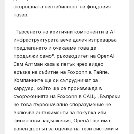
скорошната нестабилност на фондовия
пазар.
„Търсенето на критични компоненти в AI
инфраструктурата вече далеч изпреварва
предлагането и очакваме това да
продължи само“, ръководител на OpenAI
Сам Алтман каза в петък чрез видео
връзка на събитие на Foxconn в Тайпе.
Компаниите ще си сътрудничат за
хардуер, който ще се произвежда в
съоръженията на Foxconn в САЩ. „Въпреки
че това първоначално споразумение не
включва ангажименти за покупка или
финансови задължения, OpenAI ще има
ранен достъп за оценка на тези системи и