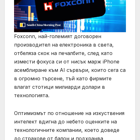
Foxconn, най-големият договорен
производител на електроника в света,
отбеляза скок на печалбите, след като
измести фокуса си от нисък марж iPhone
асемблиране към AI сървъри, които сега са
в огромно търсене, тъй като фирмите
влагат стотици милиарди долари в
технологията.
Оптимизмът по отношение на изкуствения
интелект вдигна до небето оценките на
технологичните компании, което доведе
до страхове от балон и подхранва