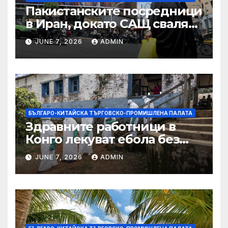
Пакистанските посредници
в Иран, докато САЩ свалят
дронове, Ливан търси мир
JUNE 7, 2026
ADMIN
БЪЛГАРО-КИТАЙСКА ТЪРГОВСКО-ПРОМИШЛЕНА ПАЛАТА
Здравните работници в
Конго лекуват ебола без
заплащане, докато СЗО
JUNE 7, 2026
ADMIN
търси ресурси