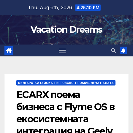
Skip
Thu. Aug 6th, 2026
4:25:11 PM
to
content
Vacation Dreams
БЪЛГАРО-КИТАЙСКА ТЪРГОВСКО-ПРОМИШЛЕНА ПАЛАТА
ECARX поема
бизнеса с Flyme OS в
екосистемната
интеграция на Geely