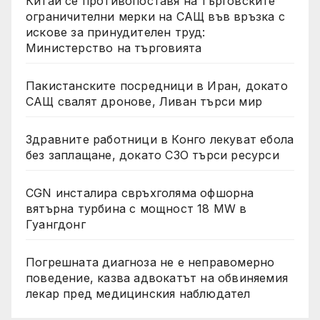
Китай се противопоставя на търговските
ограничителни мерки на САЩ във връзка с
искове за принудителен труд:
Министерство на търговията
Пакистанските посредници в Иран, докато
САЩ свалят дронове, Ливан търси мир
Здравните работници в Конго лекуват ебола
без заплащане, докато СЗО търси ресурси
CGN инсталира свръхголяма офшорна
вятърна турбина с мощност 18 MW в
Гуангдонг
Погрешната диагноза не е неправомерно
поведение, казва адвокатът на обвиняемия
лекар пред медицинския наблюдател