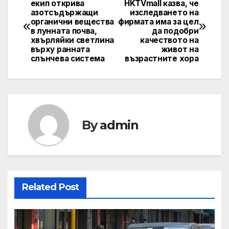
екип открива
HKTVmall казва, че
азотсъдържащи
изследването на
navigation
органични вещества
фирмата има за цел
в лунната почва,
да подобри
хвърляйки светлина
качеството на
върху ранната
живот на
слънчева система
възрастните хора
By
admin
Related Post