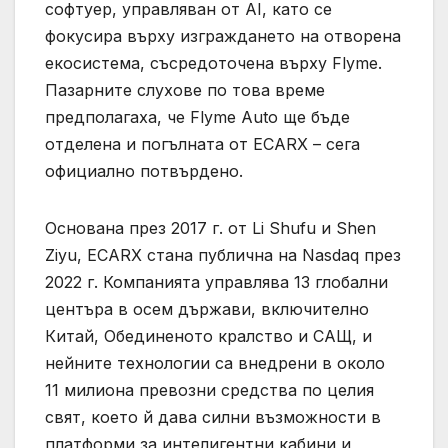
софтуер, управляван от AI, като се
фокусира върху изграждането на отворена
екосистема, съсредоточена върху Flyme.
Пазарните слухове по това време
предполагаха, че Flyme Auto ще бъде
отделена и погълната от ECARX – сега
официално потвърдено.
Основана през 2017 г. от Li Shufu и Shen
Ziyu, ECARX стана публична на Nasdaq през
2022 г. Компанията управлява 13 глобални
центъра в осем държави, включително
Китай, Обединеното кралство и САЩ, и
нейните технологии са внедрени в около
11 милиона превозни средства по целия
свят, което й дава силни възможности в
платформи за интелигентни кабини и