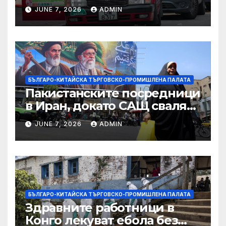
ограничителни мерки на
JUNE 7, 2026
ADMIN
САЩ във връзка с искове за
принудителен труд:
Министерство на
търговията
БЪЛГАРО-КИТАЙСКА ТЪРГОВСКО-ПРОМИШЛЕНА ПАЛАТА
Пакистанските посредници
в Иран, докато САЩ свалят
дронове, Ливан търси мир
JUNE 7, 2026
ADMIN
БЪЛГАРО-КИТАЙСКА ТЪРГОВСКО-ПРОМИШЛЕНА ПАЛАТА
Здравните работници в
Конго лекуват ебола без