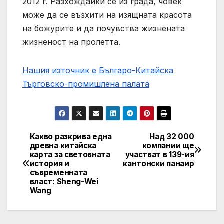
2012 г. Разхождайки се из града, човек
може да се възхити на изящната красота
на божурите и да почувства жизнената
жизненост на пролетта.
Нашия източник е Българо-Китайска
Търговско-промишлена палaта
Какво разкрива една
Над 32 000
Post
древна китайска
компании ще
карта за световната
участват в 139-ия
navigation
история и
кантонски панаир
съвременната
власт: Sheng-Wei
Wang