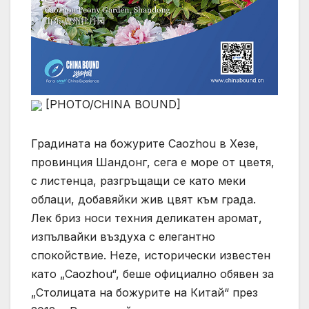
[PHOTO/CHINA BOUND]
Градината на божурите Caozhou в Хезе,
провинция Шандонг, сега е море от цветя,
с листенца, разгръщащи се като меки
облаци, добавяйки жив цвят към града.
Лек бриз носи техния деликатен аромат,
изпълвайки въздуха с елегантно
спокойствие. Heze, исторически известен
като „Caozhou“, беше официално обявен за
„Столицата на божурите на Китай“ през