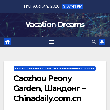
Skip
Thu. Aug 6th, 2026
3:07:42 PM
to
content
Vacation Dreams
БЪЛГАРО-КИТАЙСКА ТЪРГОВСКО-ПРОМИШЛЕНА ПАЛАТА
Caozhou Peony
Garden, Шандонг –
Chinadaily.com.cn