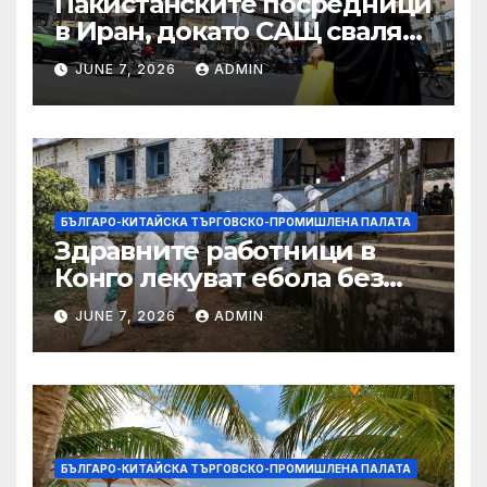
Пакистанските посредници
в Иран, докато САЩ свалят
дронове, Ливан търси мир
JUNE 7, 2026
ADMIN
БЪЛГАРО-КИТАЙСКА ТЪРГОВСКО-ПРОМИШЛЕНА ПАЛАТА
Здравните работници в
Конго лекуват ебола без
заплащане, докато СЗО
JUNE 7, 2026
ADMIN
търси ресурси
БЪЛГАРО-КИТАЙСКА ТЪРГОВСКО-ПРОМИШЛЕНА ПАЛАТА