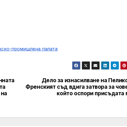
овско-промишлена палaта
нната
Дело за изнасилване на Пелик
та
Френският съд вдига затвора за чов
 на
който оспори присъдата 