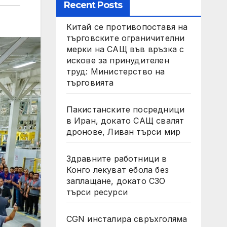
Recent Posts
Китай се противопоставя на
търговските ограничителни
мерки на САЩ във връзка с
искове за принудителен
труд: Министерство на
търговията
Пакистанските посредници
в Иран, докато САЩ свалят
дронове, Ливан търси мир
Здравните работници в
Конго лекуват ебола без
заплащане, докато СЗО
търси ресурси
CGN инсталира свръхголяма