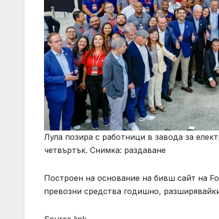
Лула позира с работници в завода за елек
четвъртък. Снимка: раздаване
Построен на основание на бивш сайт на Fo
превозни средства годишно, разширявайки 
Source link