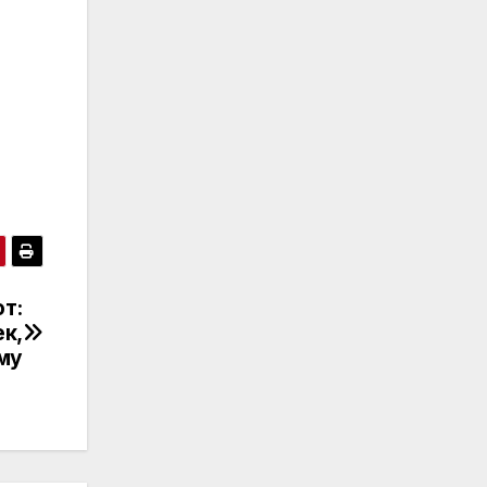
от:
ек,
му