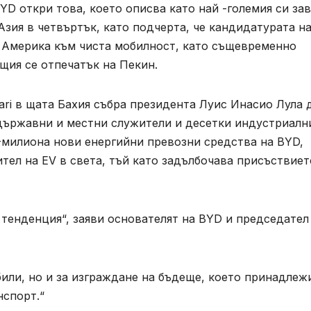
D откри това, което описва като най -големия си за
Азия в четвъртък, като подчерта, че кандидатурата н
 Америка към чиста мобилност, като същевременно
щия се отпечатък на Пекин.
ri в щата Бахия събра президента Луис Инасио Лула 
държавни и местни служители и десетки индустриалн
-милиона нови енергийни превозни средства на BYD,
тел на EV в света, тъй като задълбочава присъствиет
 тенденция“, заяви основателят на BYD и председател
били, но и за изграждане на бъдеще, което принадлеж
нспорт.“