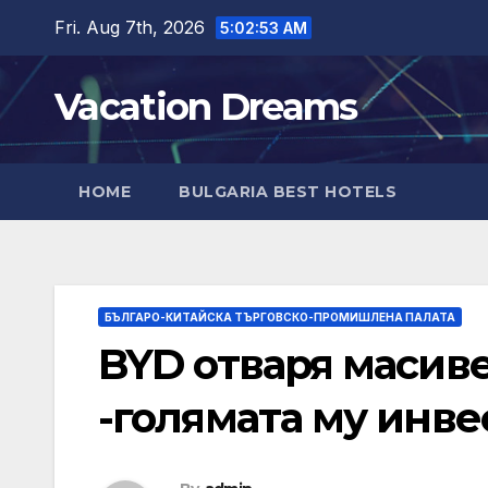
Skip
Fri. Aug 7th, 2026
5:02:55 AM
to
content
Vacation Dreams
HOME
BULGARIA BEST HOTELS
БЪЛГАРО-КИТАЙСКА ТЪРГОВСКО-ПРОМИШЛЕНА ПАЛАТА
BYD отваря масиве
-голямата му инве