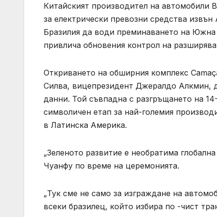
Китайският производител на автомобили BY
за електрически превозни средства извън 
Бразилия да води преминаването на Южна
привлича обновения контрол на разширява
Откриването на обширния комплекс Camaça
Силва, вицепрезидент Джералдо Алкмин, 
данни. Той съвпадна с разгръщането на 14
символичен етап за най-големия производи
в Латинска Америка.
„Зеленото развитие е необратима глобална
Чуанфу по време на церемонията.
„Тук сме не само за изграждане на автомо
всеки бразилец, който избира по -чист тра