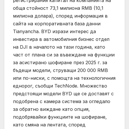
регистрирания капитал на компанията на
обща стойност 73,1 милиона RMB (10,1
милиона долара), според информация в
сайта на корпоративната база данни
Tianyancha. BYD изрази интерес да
инвестира в автомобилния бизнес отдел
на DJI в началото на тази година, като
част от плана си за въвеждане на функции
за асистирано шофиране през 2025 г. за
бъдещи модели, струващи 200 000 RMB
или по-ниски, с помощта на технологичния
еднорог, съобщи TechNode. Множество
предстоящи модели BYD ще се доставят с
подобрена с камера система за огледало
за обратно виждане като опция,
подобрявайки функциите на шофиране,
като смяна на лентата, според