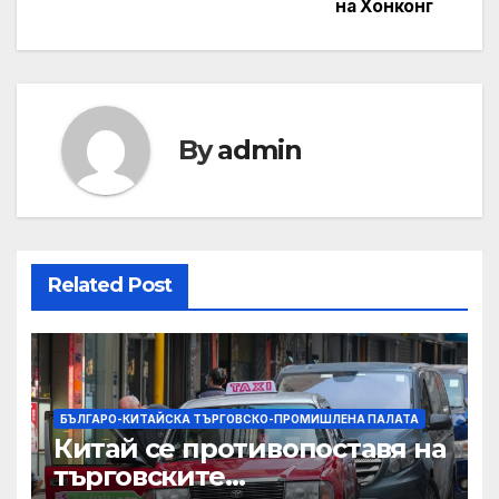
на Хонконг
By
admin
Related Post
БЪЛГАРО-КИТАЙСКА ТЪРГОВСКО-ПРОМИШЛЕНА ПАЛАТА
Китай се противопоставя на
търговските