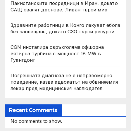
Пакистанските посредници в Иран, докато
САЩ свалят дронове, Ливан търси мир
Здравните работници в Конго лекуват ебола
без заплащане, докато СЗО търси ресурси
CGN инсталира свръхголяма офшорна
вятърна турбина с мощност 18 MW в
Гуангдонг
Погрешната диагноза не е неправомерно
поведение, казва адвокатът на обвиняемия
лекар пред медицинския наблюдател
Recent Comments
No comments to show.