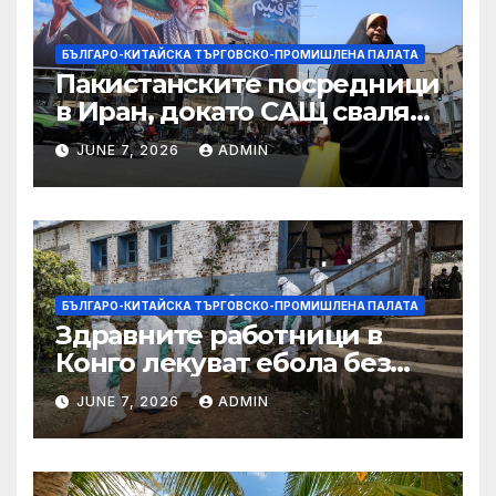
БЪЛГАРО-КИТАЙСКА ТЪРГОВСКО-ПРОМИШЛЕНА ПАЛАТА
Пакистанските посредници
в Иран, докато САЩ свалят
дронове, Ливан търси мир
JUNE 7, 2026
ADMIN
БЪЛГАРО-КИТАЙСКА ТЪРГОВСКО-ПРОМИШЛЕНА ПАЛАТА
Здравните работници в
Конго лекуват ебола без
заплащане, докато СЗО
JUNE 7, 2026
ADMIN
търси ресурси