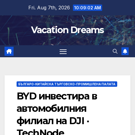
Skip
Fri. Aug 7th, 2026
10:09:03 AM
to
content
Vacation Dreams
БЪЛГАРО-КИТАЙСКА ТЪРГОВСКО-ПРОМИШЛЕНА ПАЛАТА
BYD инвестира в
автомобилния
филиал на DJI ·
TechNode