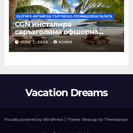
БЪЛГАРО-КИТАЙСКА ТЪРГОВСКО-ПРОМИШЛЕНА ПАЛАТА
CGN инсталира
свръхголяма офшорна
вятърна турбина с мощност
JUNE 7, 2026
ADMIN
18 MW в Гуангдонг
Vacation Dreams
Proudly powered by WordPress
|
Theme:
Newsup
by
Themeansar
.