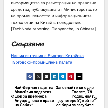
информацията за регистрация на превозни
средства, публикувана от Министерството
на промишлеността и информационните
технологии на Китай в понеделник.
[TechNode reporting, Tianyancha, in Chinese]
Свързани
Нашия източник е Българо-Китайска
Търговско-промишлена палaта
Най-бедният щат на
Запознайте се с д-р
Post
Малайзия подготвя
Тоалет, 78-
шок за премиера
годишният
navigation
Ануар: „това е право
„супогерой“, който
на Сабах“
се бори за загубите