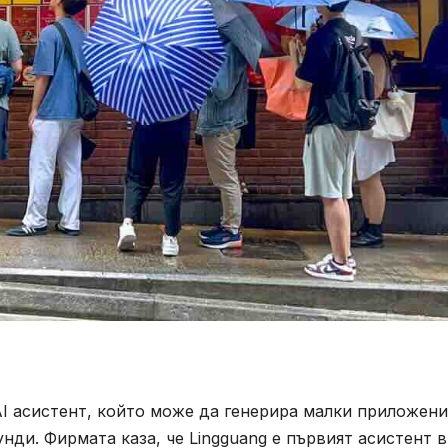
AI асистент, който може да генерира малки приложени
унди. Фирмата каза, че Lingguang е първият асистент в