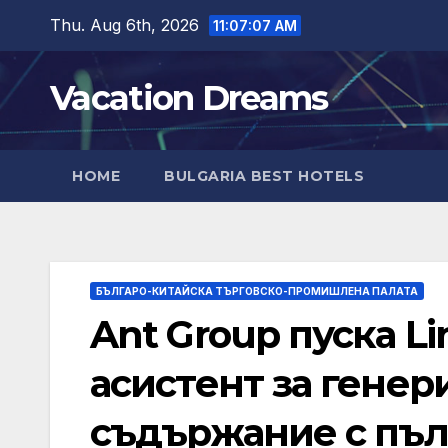
Skip
Thu. Aug 6th, 2026
11:07:08 AM
to
content
Vacation Dreams
HOME
BULGARIA BEST HOTELS
БЪЛГАРО-КИТАЙСКА ТЪРГОВСКО-ПРОМИШЛЕНА ПАЛАТА
Ant Group пуска L
асистент за гене
съдържание с пъл