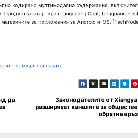
пълно кодирано мултимодално съдържание, включите
. Продуктът стартира с Lingguang Chat, Lingguang Flas
 магазините за приложения за Android и iOS. [TechNod
овско-промишлена палaта
нд да
Законодателите от Xiangya
за
разширяват каналите за обществе
обратна връз