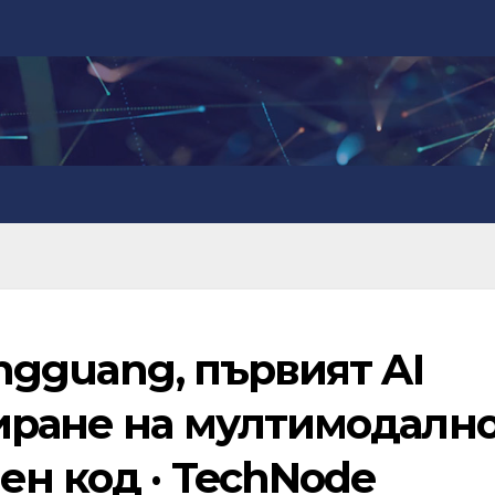
ingguang, първият AI
риране на мултимодалн
ен код · TechNode