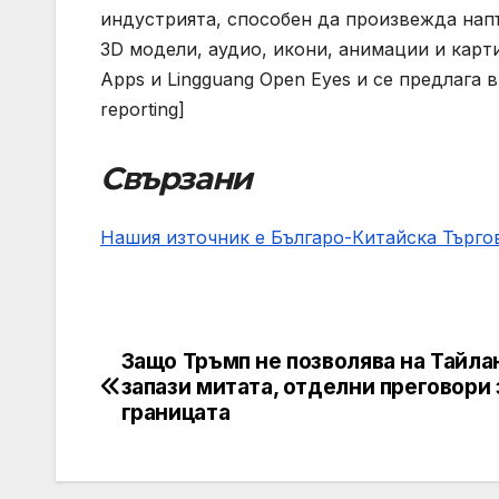
индустрията, способен да произвежда на
3D модели, аудио, икони, анимации и карти
Apps и Lingguang Open Eyes и се предлага в
reporting]
Свързани
Нашия източник е Българо-Китайска Търг
Защо Тръмп не позволява на Тайла
Post
запази митата, отделни преговори 
navigation
границата