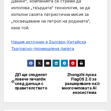
Дакинг“, компанията се стреми да
използва „твърдата“ технология, за да
изпълни своята патриотична мисия за
„посвещаване на петрол на родината“,
каза той.
Нашия източник е Българо-Китайска
Търговско-промишлена палaта
ДП ще споделят
Zhongzhi пуска
Post
повече печалби
FlagOS 2.0 за
след данъци с
разширяване на
navigation
правителството
многочиповата AI
екосистема