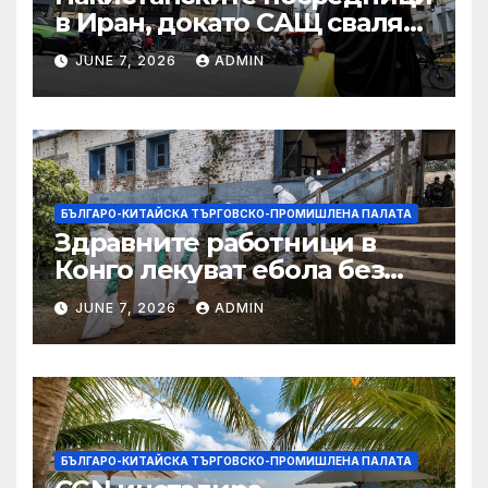
в Иран, докато САЩ свалят
дронове, Ливан търси мир
JUNE 7, 2026
ADMIN
БЪЛГАРО-КИТАЙСКА ТЪРГОВСКО-ПРОМИШЛЕНА ПАЛАТА
Здравните работници в
Конго лекуват ебола без
заплащане, докато СЗО
JUNE 7, 2026
ADMIN
търси ресурси
БЪЛГАРО-КИТАЙСКА ТЪРГОВСКО-ПРОМИШЛЕНА ПАЛАТА