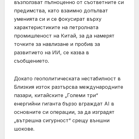
възползват пълноценно от съответните си
предимства, като взаимно допълват
уменията си и се фокусират върху
характеристиките на петролната
промишленост на Китай, за да намерят
точките за навлизане и пробив за
развитието на ИИ, се казва в
съобщението.
Докато геополитическата нестабилност в
Близкия изток разтърсва международните
пазари, китайските „Големи три“
енергийни гиганта бързо вграждат AI в
основните си операции, за да изградят
„вътрешна сигурност“ срещу външни
шокове.