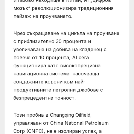
и газово находище в Китай, AI „цифров
мозък“ революционизира традиционния
пейзаж на проучването.
Чрез съкращаване на цикъла на проучване
с приблизително 30 процента и
увеличаване на добива на кладенец с
повече от 10 процента, AI сега
функционира като високопрецизна
навигационна система, насочваща
сондажните корони към най-
продуктивните петролни джобове с
безпрецедентна точност.
Този пробив в Changqing Oilfield,
управляван от China National Petroleum
Corp (CNPC), не е изолиран успех, а