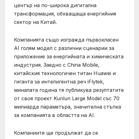
център на по-широка дигитална
трансформация, обхващаща енергийния
сектор на Китай.
Компанията също изгражда първокласен
AI голям модел с различни сценарии за
приложение за енергийната и химическата
индустрия. Заедно с China Mobile,
китайския технологичен титан Huawei и
гиганта за интелигентна реч iFlytek,
миналата година тя публикува резултатите
от своя проект Kunlun Large Model със 70
милиарда параметъра, значителна стъпка
за компанията в областта на AI.
Компаниите ще продължат да се