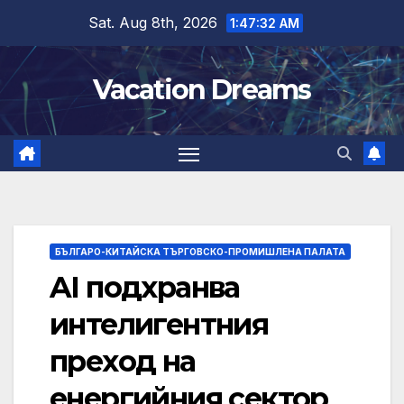
Skip
Sat. Aug 8th, 2026
1:47:33 AM
to
content
Vacation Dreams
БЪЛГАРО-КИТАЙСКА ТЪРГОВСКО-ПРОМИШЛЕНА ПАЛАТА
AI подхранва
интелигентния
преход на
енергийния сектор