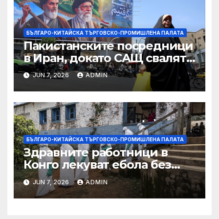
търговията
БЪЛГАРО-КИТАЙСКА ТЪРГОВСКО-ПРОМИШЛЕНА ПАЛАТА
Пакистанските посредници
в Иран, докато САЩ свалят
дронове, Ливан търси мир
JUN 7, 2026
ADMIN
БЪЛГАРО-КИТАЙСКА ТЪРГОВСКО-ПРОМИШЛЕНА ПАЛАТА
Здравните работници в
Конго лекуват ебола без
заплащане, докато СЗО
JUN 7, 2026
ADMIN
търси ресурси