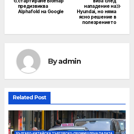
стартиране Biomap
виза след
navigation
предизвиква
нападение на
Alphafold на Google
Hyundai, но няма
ясно решение в
полезрението
By
admin
Related Post
БЪЛГАРО-КИТАЙСКА ТЪРГОВСКО-ПРОМИШЛЕНА ПАЛАТА