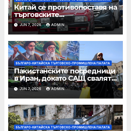
Китай се противопоставя на
търговските
ограничителни мерки на
JUN 7, 2026
ADMIN
САЩ във връзка с искове за
принудителен труд:
Министерство на
търговията
БЪЛГАРО-КИТАЙСКА ТЪРГОВСКО-ПРОМИШЛЕНА ПАЛАТА
Пакистанските посредници
в Иран, докато САЩ свалят
дронове, Ливан търси мир
JUN 7, 2026
ADMIN
БЪЛГАРО-КИТАЙСКА ТЪРГОВСКО-ПРОМИШЛЕНА ПАЛАТА