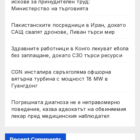
искове за принудителен труд:
Министерство на търговията
Пакистанските посредници в Иран, докато
САЩ свалят дронове, Ливан търси мир
Здравните работници в Конго лекуват ебола
без заплащане, докато СЗО търси ресурси
CGN инсталира свръхголяма офшорна
вятърна турбина с мощност 18 MW в
Гуангдонг
Погрешната диагноза не е неправомерно
поведение, казва адвокатът на обвиняемия
лекар пред медицинския наблюдател
Recent Comments