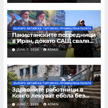
принудителен труд:
Министерство на
търговията
БЪЛГАРО-КИТАЙСКА ТЪРГОВСКО-ПРОМИШЛЕНА ПАЛАТА
Пакистанските посредници
в Иран, докато САЩ свалят
дронове, Ливан търси мир
JUNE 7, 2026
ADMIN
БЪЛГАРО-КИТАЙСКА ТЪРГОВСКО-ПРОМИШЛЕНА ПАЛАТА
Здравните работници в
Конго лекуват ебола без
заплащане, докато СЗО
JUNE 7, 2026
ADMIN
търси ресурси