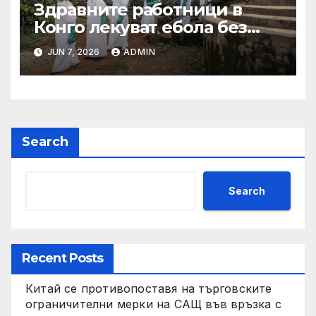
Здравните работници в
Конго лекуват ебола без
заплащане, докато СЗО
JUN 7, 2026
ADMIN
търси ресурси
Search
Search
Recent Posts
Китай се противопоставя на търговските
ограничителни мерки на САЩ във връзка с