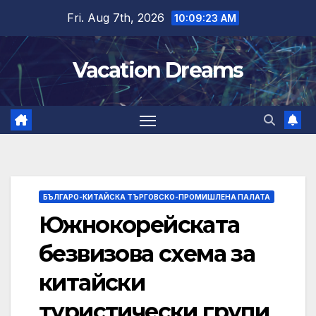
Skip
Fri. Aug 7th, 2026
10:09:24 AM
to
content
Vacation Dreams
БЪЛГАРО-КИТАЙСКА ТЪРГОВСКО-ПРОМИШЛЕНА ПАЛАТА
Южнокорейската
безвизова схема за
китайски
туристически групи