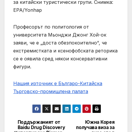
за китайски туристически групи. Снимка:
EPA/Yonhap
Професорът по политология от
университета Мьонджи Джонг Хой-ок
заяви, че е „доста обезпокоително“, че
екстремистката и ксенофобската реторика
се е оявила сред някои консервативни
фигури.
Нашия източник е Българо-Китайска
Търговско-промишлена палaта
Поддържаният от
Южна Корея
Post
Baidu Drug Discovery
получава виза за