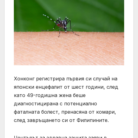
Хонконг регистрира първия си случай на
японски енцефалит от шест години, след
като 49-годишна жена беше
диагностицирана с потенциално
фаталната болест, пренасяна от комари,
след завръщането си от Филипините.
Центърът за здравна защита заяви в