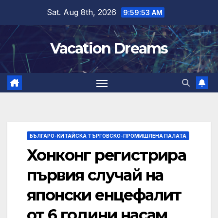
Skip
Sat. Aug 8th, 2026
9:59:54 AM
to
content
Vacation Dreams
БЪЛГАРО-КИТАЙСКА ТЪРГОВСКО-ПРОМИШЛЕНА ПАЛАТА
Хонконг регистрира
първия случай на
японски енцефалит
от 6 години насам