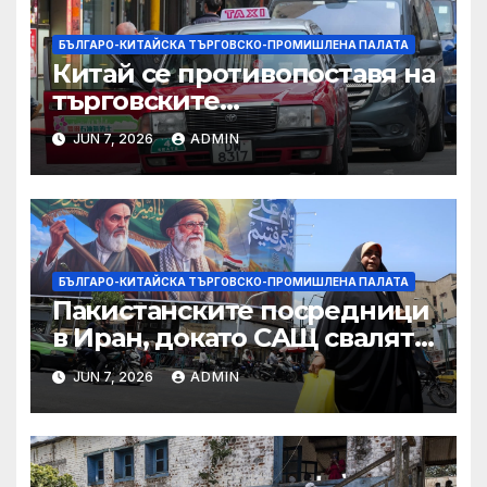
БЪЛГАРО-КИТАЙСКА ТЪРГОВСКО-ПРОМИШЛЕНА ПАЛАТА
Китай се противопоставя на
търговските
ограничителни мерки на
JUN 7, 2026
ADMIN
САЩ във връзка с искове за
принудителен труд:
Министерство на
търговията
БЪЛГАРО-КИТАЙСКА ТЪРГОВСКО-ПРОМИШЛЕНА ПАЛАТА
Пакистанските посредници
в Иран, докато САЩ свалят
дронове, Ливан търси мир
JUN 7, 2026
ADMIN