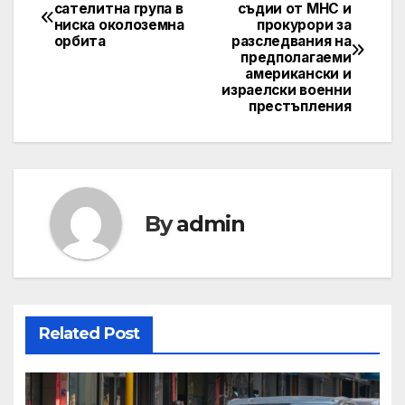
Post
сателитна група в
съдии от МНС и
ниска околоземна
прокурори за
navigation
орбита
разследвания на
предполагаеми
американски и
израелски военни
престъпления
By
admin
Related Post