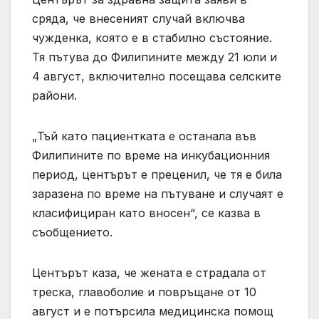
сряда, че внесеният случай включва
чужденка, която е в стабилно състояние.
Тя пътува до Филипините между 21 юли и
4 август, включително посещава селските
райони.
„Тъй като пациентката е останала във
Филипините по време на инкубационния
период, центърът е преценил, че тя е била
заразена по време на пътуване и случаят е
класифициран като вносен“, се казва в
съобщението.
Центърът каза, че жената е страдала от
треска, главоболие и повръщане от 10
август и е потърсила медицинска помощ