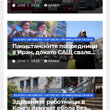
ограничителни мерки на
JUNE 7, 2026
ADMIN
САЩ във връзка с искове за
принудителен труд:
Министерство на
търговията
БЪЛГАРО-КИТАЙСКА ТЪРГОВСКО-ПРОМИШЛЕНА ПАЛАТА
Пакистанските посредници
в Иран, докато САЩ свалят
дронове, Ливан търси мир
JUNE 7, 2026
ADMIN
БЪЛГАРО-КИТАЙСКА ТЪРГОВСКО-ПРОМИШЛЕНА ПАЛАТА
Здравните работници в
Конго лекуват ебола без