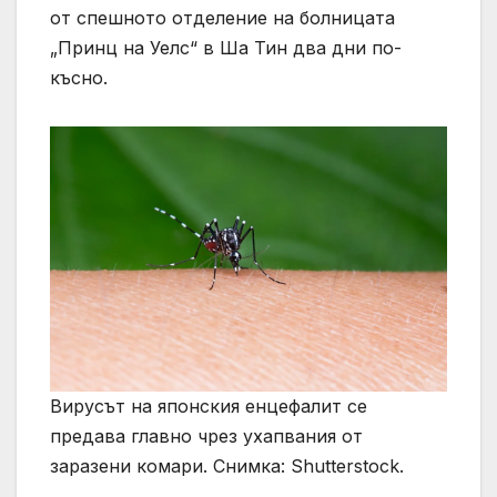
от спешното отделение на болницата
„Принц на Уелс“ в Ша Тин два дни по-
късно.
Вирусът на японския енцефалит се
предава главно чрез ухапвания от
заразени комари. Снимка: Shutterstock.