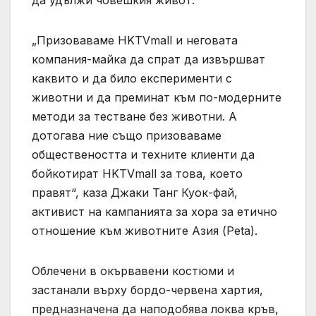
„Призоваваме HKTVmall и неговата
компания-майка да спрат да извършват
каквито и да било експерименти с
животни и да преминат към по-модерните
методи за тестване без животни. А
дотогава ние също призоваваме
обществеността и техните клиенти да
бойкотират HKTVmall за това, което
правят“, каза Джаки Танг Куок-фай,
активист на кампанията за хора за етично
отношение към животните Азия (Peta).
Облечени в окървавени костюми и
застанали върху бордо-червена хартия,
предназначена да наподобява локва кръв,