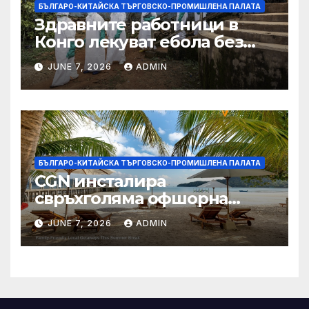
БЪЛГАРО-КИТАЙСКА ТЪРГОВСКО-ПРОМИШЛЕНА ПАЛАТА
Здравните работници в
Конго лекуват ебола без
заплащане, докато СЗО
JUNE 7, 2026
ADMIN
търси ресурси
БЪЛГАРО-КИТАЙСКА ТЪРГОВСКО-ПРОМИШЛЕНА ПАЛАТА
CGN инсталира
свръхголяма офшорна
вятърна турбина с мощност
JUNE 7, 2026
ADMIN
18 MW в Гуангдонг