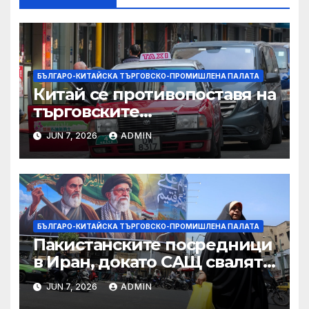
БЪЛГАРО-КИТАЙСКА ТЪРГОВСКО-ПРОМИШЛЕНА ПАЛАТА
Китай се противопоставя на
търговските
ограничителни мерки на
JUN 7, 2026
ADMIN
САЩ във връзка с искове за
принудителен труд:
Министерство на
търговията
БЪЛГАРО-КИТАЙСКА ТЪРГОВСКО-ПРОМИШЛЕНА ПАЛАТА
Пакистанските посредници
в Иран, докато САЩ свалят
дронове, Ливан търси мир
JUN 7, 2026
ADMIN