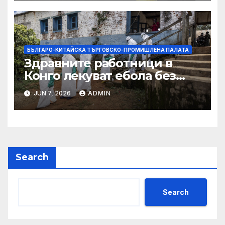
БЪЛГАРО-КИТАЙСКА ТЪРГОВСКО-ПРОМИШЛЕНА ПАЛАТА
Здравните работници в
Конго лекуват ебола без
заплащане, докато СЗО
JUN 7, 2026
ADMIN
търси ресурси
Search
Search