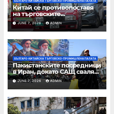
БЪЛГАРО-КИТАЙСКА ТЪРГОВСКО-ПРОМИШЛЕНА ПАЛАТА
Китай се противопоставя
на търговските
ограничителни мерки на
JUNE 7, 2026
ADMIN
САЩ във връзка с искове за
принудителен труд:
Министерство на
търговията
БЪЛГАРО-КИТАЙСКА ТЪРГОВСКО-ПРОМИШЛЕНА ПАЛАТА
Пакистанските посредници
в Иран, докато САЩ свалят
дронове, Ливан търси мир
JUNE 7, 2026
ADMIN