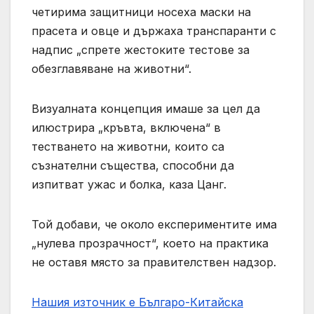
четирима защитници носеха маски на
прасета и овце и държаха транспаранти с
надпис „спрете жестоките тестове за
обезглавяване на животни“.
Визуалната концепция имаше за цел да
илюстрира „кръвта, включена“ в
тестването на животни, които са
съзнателни същества, способни да
изпитват ужас и болка, каза Цанг.
Той добави, че около експериментите има
„нулева прозрачност“, което на практика
не оставя място за правителствен надзор.
Нашия източник е Българо-Китайска