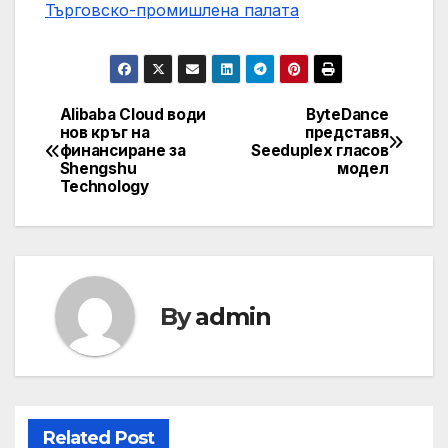
Търговско-промишлена палaта
Alibaba Cloud води
ByteDance
Post
нов кръг на
представя
финансиране за
Seeduplex гласов
navigation
Shengshu
модел
Technology
By
admin
Related Post