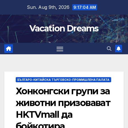
Skip
Sun. Aug 9th, 2026
9:17:05 AM
to
content
Vacation Dreams
БЪЛГАРО-КИТАЙСКА ТЪРГОВСКО-ПРОМИШЛЕНА ПАЛАТА
Хонконгски групи за
животни призовават
HKTVmall да
бойкотира