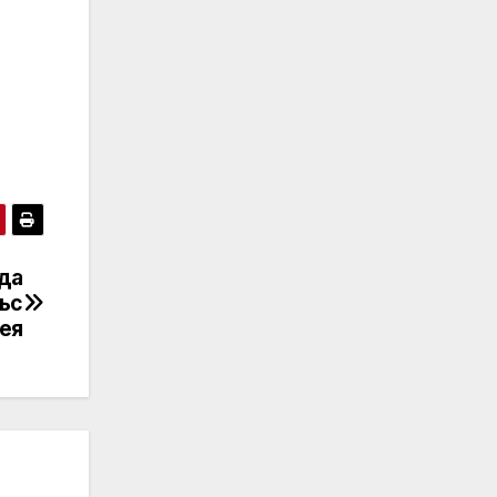
 да
ъс
ея