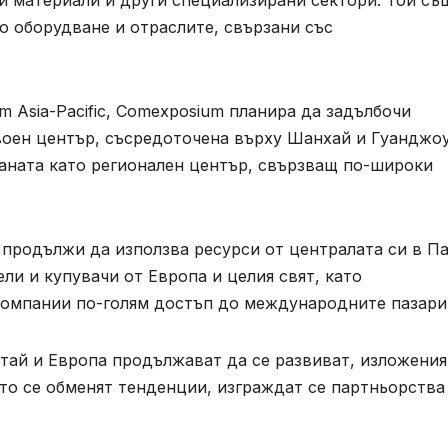
и материали и други специализирани сектори. Той съ
 оборудване и отраслите, свързани със
m Asia-Pacific, Comexposium планира да задълбочи
двоен център, съсредоточена върху Шанхай и Гуанджо
аната като регионален център, свързващ по-широки
а продължи да използва ресурси от централата си в П
ли и купувачи от Европа и целия свят, като
компании по-голям достъп до международните пазари
тай и Европа продължават да се развиват, изложения
то се обменят тенденции, изграждат се партньорства 