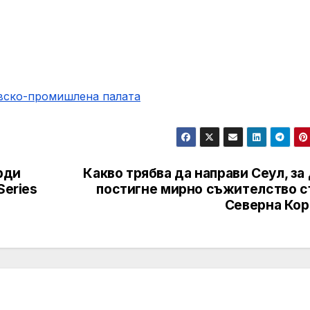
овско-промишлена палaта
рди
Какво трябва да направи Сеул, за
Series
постигне мирно съжителство с
Северна Кор