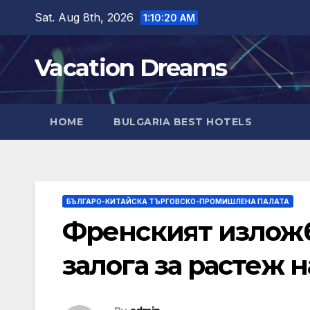
Skip
Sat. Aug 8th, 2026
1:10:21 AM
to
content
Vacation Dreams
HOME
BULGARIA BEST HOTELS
БЪЛГАРО-КИТАЙСКА ТЪРГОВСКО-ПРОМИШЛЕНА ПАЛАТА
Френският изложб
залога за растеж 