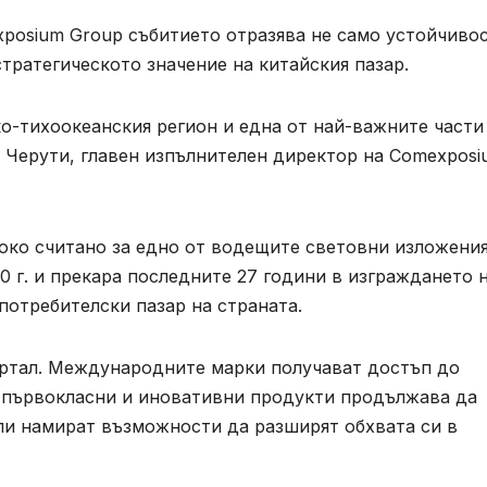
xposium Group събитието отразява не само устойчиво
стратегическото значение на китайския пазар.
ко-тихоокеанския регион и една от най-важните части
е Черути, главен изпълнителен директор на Comexpos
роко считано за едно от водещите световни изложения
0 г. и прекара последните 27 години в изграждането 
потребителски пазар на страната.
ортал. Международните марки получават достъп до
а първокласни и иновативни продукти продължава да
ли намират възможности да разширят обхвата си в