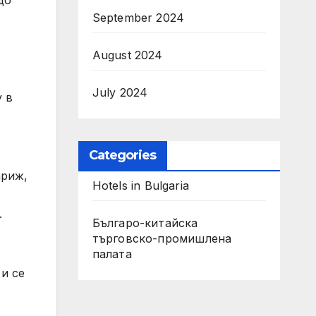
що
September 2024
August 2024
July 2024
у в
Categories
ариж,
Hotels in Bulgaria
.
Българо-китайска
търговско-промишлена
палата
и се