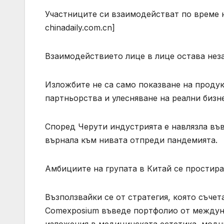
Участниците си взаимодействат по време на
chinadaily.com.cn]
Взаимодействието лице в лице остава нез
Изложбите не са само показване на продук
партньорства и улесняване на реални бизне
Според Черути индустрията е навлязла във 
върнала към нивата отпреди пандемията.
Амбициите на групата в Китай се простира
Възползвайки се от стратегия, която съче
Comexposium въведе портфолио от междуна