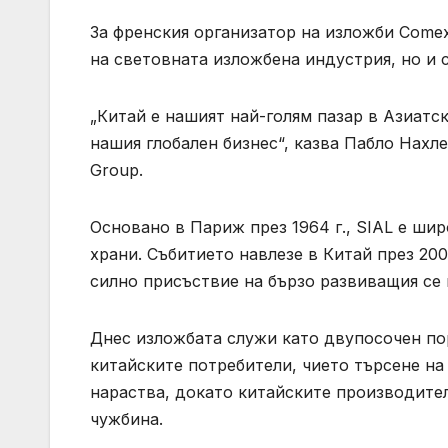
За френския организатор на изложби Come
на световната изложбена индустрия, но и 
„Китай е нашият най-голям пазар в Азиатс
нашия глобален бизнес“, казва Пабло Нахл
Group.
Основано в Париж през 1964 г., SIAL е ши
храни. Събитието навлезе в Китай през 200
силно присъствие на бързо развиващия се 
Днес изложбата служи като двупосочен п
китайските потребители, чието търсене н
нараства, докато китайските производите
чужбина.