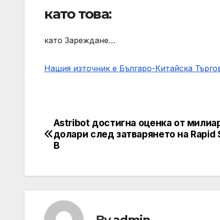
като това:
като Зареждане…
Нашия източник е Българо-Китайска Търг
Astribot достигна оценка от милиа
Post
долари след затварянето на Rapid 
navigation
B
By
admin