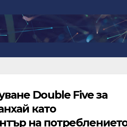
уване Double Five за
анхай като
нтър на потреблениет