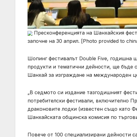
Пресконференцията на Шанхайския фести
започне на 30 април. [Photo provided to chin
Шопинг фестивалът Double Five, годишна 
продукти и тематични дейности, ще бъде о
Шанхай за изграждане на международен це
„В седмото си издание тазгодишният фести
потребителски фестивали, включително Пр
драконовите лодки (известен също като Фе
Шанхайската общинска комисия по търгови
Повече от 100 специализирани дейности с