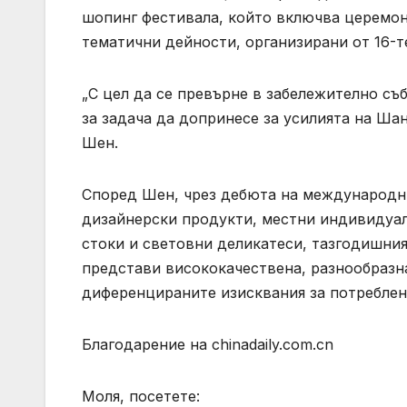
шопинг фестивала, който включва церемон
тематични дейности, организирани от 16-те
„С цел да се превърне в забележително съб
за задача да допринесе за усилията на Ша
Шен.
Според Шен, чрез дебюта на международн
дизайнерски продукти, местни индивидуал
стоки и световни деликатеси, тазгодишния
представи висококачествена, разнообразна
диференцираните изисквания за потреблен
Благодарение на chinadaily.com.cn
Моля, посетете: