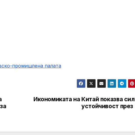
овско-промишлена палaта
а
Икономиката на Китай показва сил
за
устойчивост през 