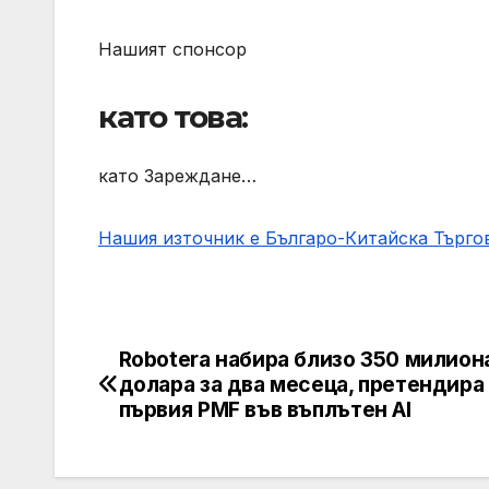
Нашият спонсор
като това:
като Зареждане…
Нашия източник е Българо-Китайска Търг
Robotera набира близо 350 милион
Post
долара за два месеца, претендира 
navigation
първия PMF във въплътен AI