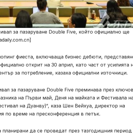
вал за пазаруване Double Five, който официално ще
adaily.com.cn]
шопинг фиеста, включваща бизнес дебюти, представян
фициално открит на 30 април, като част от усилията 
нтър за потребление, казаха официални източници.
вал за пазаруване Double Five преминава през ключо
азника на Първи май, Деня на майката и Фестивала н
стивал на Дуанву)“, каза Шен Вейхуа, директор на
я по време на пресконференция в петък.
а планирани да се проведат през тазгодишния период