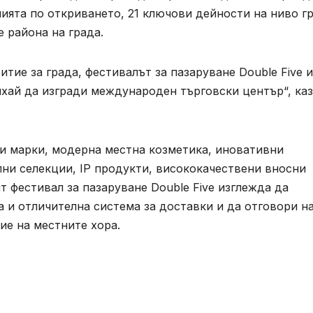
ията по откриването, 21 ключови дейности на ниво г
 района на града.
итие за града, фестивалът за пазаруване Double Five 
нхай да изгради международен търговски център“, ка
и марки, модерна местна козметика, иновативни
ни селекции, IP продукти, висококачествени вносни
т фестивал за пазаруване Double Five изглежда да
 и отличителна система за доставки и да отговори н
ие на местните хора.