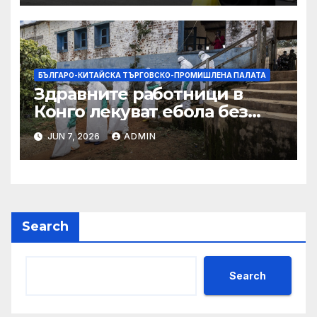
БЪЛГАРО-КИТАЙСКА ТЪРГОВСКО-ПРОМИШЛЕНА ПАЛАТА
Здравните работници в
Конго лекуват ебола без
заплащане, докато СЗО
JUN 7, 2026
ADMIN
търси ресурси
Search
Search