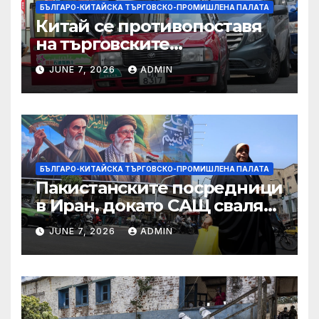
БЪЛГАРО-КИТАЙСКА ТЪРГОВСКО-ПРОМИШЛЕНА ПАЛАТА
Китай се противопоставя
на търговските
ограничителни мерки на
JUNE 7, 2026
ADMIN
САЩ във връзка с искове за
принудителен труд:
Министерство на
търговията
БЪЛГАРО-КИТАЙСКА ТЪРГОВСКО-ПРОМИШЛЕНА ПАЛАТА
Пакистанските посредници
в Иран, докато САЩ свалят
дронове, Ливан търси мир
JUNE 7, 2026
ADMIN