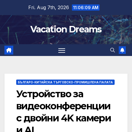
Skip
Fri. Aug 7th, 2026
11:06:10 AM
to
content
Vacation Dreams
БЪЛГАРО-КИТАЙСКА ТЪРГОВСКО-ПРОМИШЛЕНА ПАЛАТА
Устройство за
видеоконференции
с двойни 4K камери
и AI