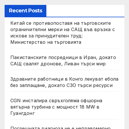
Recent Posts
Китай се противопоставя на търговските
ограничителни мерки на САЩ във връзка с
искове за принудителен труд:
Министерство на търговията
Пакистанските посредници в Иран, докато
САЩ свалят дронове, Ливан търси мир
Здравните работници в Конго лекуват ебола
без заплащане, докато СЗО търси ресурси
CGN инсталира свръхголяма офшорна
вятърна турбина с мощност 18 MW в
Гуангдонг
Погрешната диагноза не е неправомерно