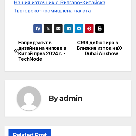
Нашия източник е Българо-Китайска
Търговско-промишлена палaта
Напредъкът в
C919 дебютира в
Post
дизайна на чипове в
Близкия изток на
Китай през 2024 г. ·
Dubai Airshow
navigation
TechNode
By
admin
Related Post