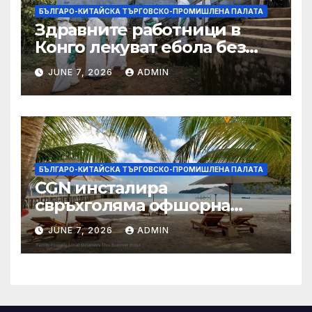
БЪЛГАРО-КИТАЙСКА ТЪРГОВСКО-ПРОМИШЛЕНА ПАЛАТА
Здравните работници в
Конго лекуват ебола без
заплащане, докато СЗО
JUNE 7, 2026
ADMIN
търси ресурси
БЪЛГАРО-КИТАЙСКА ТЪРГОВСКО-ПРОМИШЛЕНА ПАЛАТА
CGN инсталира
свръхголяма офшорна
вятърна турбина с мощност
JUNE 7, 2026
ADMIN
18 MW в Гуангдонг