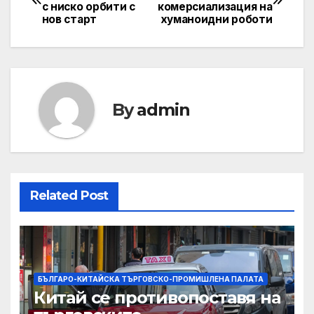
с ниско орбити с
комерсиализация на
navigation
нов старт
хуманоидни роботи
By
admin
Related Post
БЪЛГАРО-КИТАЙСКА ТЪРГОВСКО-ПРОМИШЛЕНА ПАЛАТА
Китай се противопоставя на