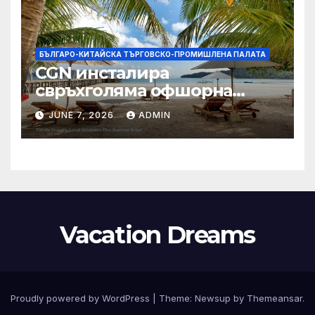
БЪЛГАРО-КИТАЙСКА ТЪРГОВСКО-ПРОМИШЛЕНА ПАЛАТА
CGN инсталира
свръхголяма офшорна
вятърна турбина с мощност
JUNE 7, 2026
ADMIN
18 MW в Гуангдонг
Vacation Dreams
Proudly powered by WordPress
|
Theme:
Newsup
by
Themeansar
.