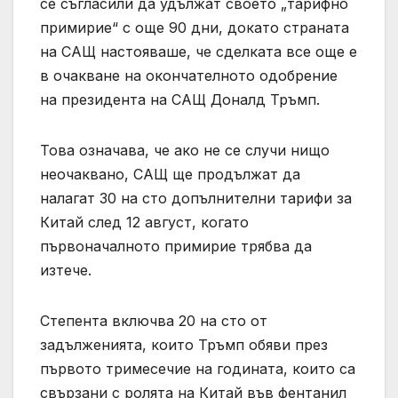
се съгласили да удължат своето „тарифно
примирие“ с още 90 дни, докато страната
на САЩ настояваше, че сделката все още е
в очакване на окончателното одобрение
на президента на САЩ Доналд Тръмп.
Това означава, че ако не се случи нищо
неочаквано, САЩ ще продължат да
налагат 30 на сто допълнителни тарифи за
Китай след 12 август, когато
първоначалното примирие трябва да
изтече.
Степента включва 20 на сто от
задълженията, които Тръмп обяви през
първото тримесечие на годината, които са
свързани с ролята на Китай във фентанил