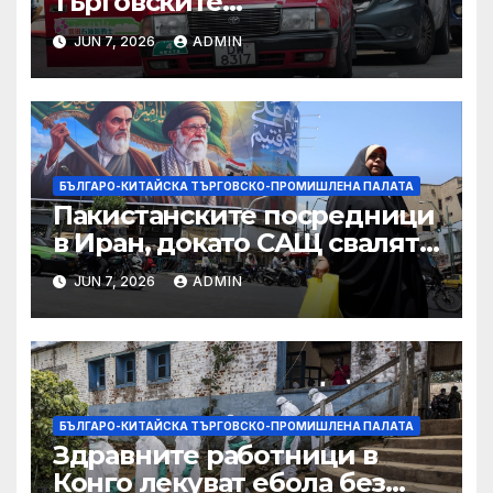
търговските
ограничителни мерки на
JUN 7, 2026
ADMIN
САЩ във връзка с искове за
принудителен труд:
Министерство на
търговията
БЪЛГАРО-КИТАЙСКА ТЪРГОВСКО-ПРОМИШЛЕНА ПАЛАТА
Пакистанските посредници
в Иран, докато САЩ свалят
дронове, Ливан търси мир
JUN 7, 2026
ADMIN
БЪЛГАРО-КИТАЙСКА ТЪРГОВСКО-ПРОМИШЛЕНА ПАЛАТА
Здравните работници в
Конго лекуват ебола без