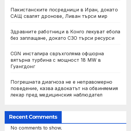
Пакистанските посредници в Иран, докато
САЩ свалят дронове, Ливан търси мир
Здравните работници в Конго лекуват ебола
без заплащане, докато СЗО търси ресурси
CGN инсталира свръхголяма офшорна
вятърна турбина с мощност 18 MW в
Гуангдонг
Погрешната диагноза не е неправомерно
поведение, казва адвокатът на обвиняемия
лекар пред медицинския наблюдател
Recent Comments
No comments to show.