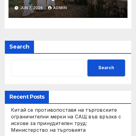
заплащане, докато СЗО
JUN 7, 2026
ADMIN
търси ресурси
Search
Search
Recent Posts
Китай се противопоставя на търговските
ограничителни мерки на САЩ във връзка с
искове за принудителен труд:
Министерство на търговията