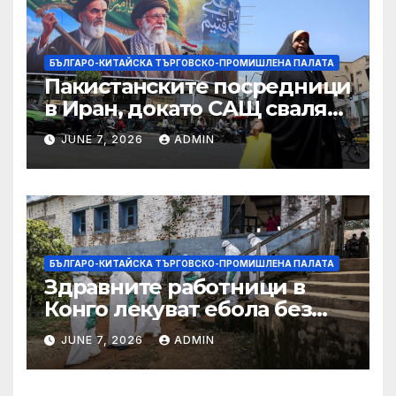
търговията
БЪЛГАРО-КИТАЙСКА ТЪРГОВСКО-ПРОМИШЛЕНА ПАЛАТА
Пакистанските посредници
в Иран, докато САЩ свалят
дронове, Ливан търси мир
JUNE 7, 2026
ADMIN
БЪЛГАРО-КИТАЙСКА ТЪРГОВСКО-ПРОМИШЛЕНА ПАЛАТА
Здравните работници в
Конго лекуват ебола без
заплащане, докато СЗО
JUNE 7, 2026
ADMIN
търси ресурси