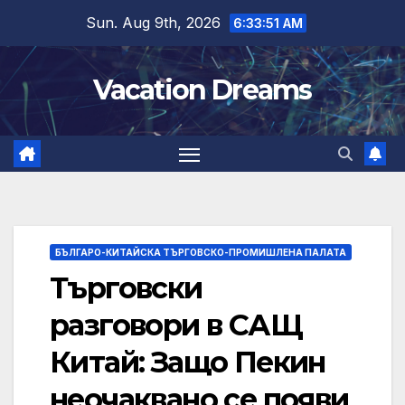
Skip
Sun. Aug 9th, 2026
6:33:52 AM
to
content
Vacation Dreams
БЪЛГАРО-КИТАЙСКА ТЪРГОВСКО-ПРОМИШЛЕНА ПАЛАТА
Търговски
разговори в САЩ
Китай: Защо Пекин
неочаквано се появи