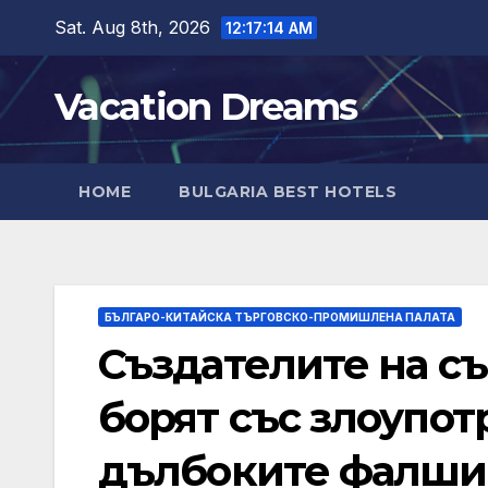
Skip
Sat. Aug 8th, 2026
12:17:15 AM
to
content
Vacation Dreams
HOME
BULGARIA BEST HOTELS
БЪЛГАРО-КИТАЙСКА ТЪРГОВСКО-ПРОМИШЛЕНА ПАЛАТА
Създателите на с
борят със злоупотр
дълбоките фалши