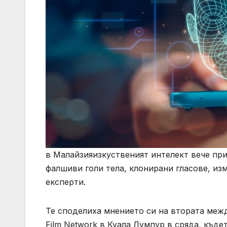
в Малайзияизкуственият интелект вече пр
фалшиви голи тела, клонирани гласове, и
експерти.
Те споделиха мнението си на втората меж
Film Network в Куала Лумпур в сряда, къде