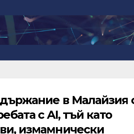
ъдържание в Малайзия 
ебата с AI, тъй като
ви, измамнически