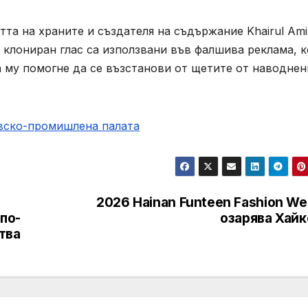
тта на храните и създателя на съдържание Khairul Ami
 клониран глас са използвани във фалшива реклама, к
а му помогне да се възстанови от щетите от наводне
овско-промишлена палaта
2026 Hainan Funteen Fashion W
по-
озарява Хайк
тва