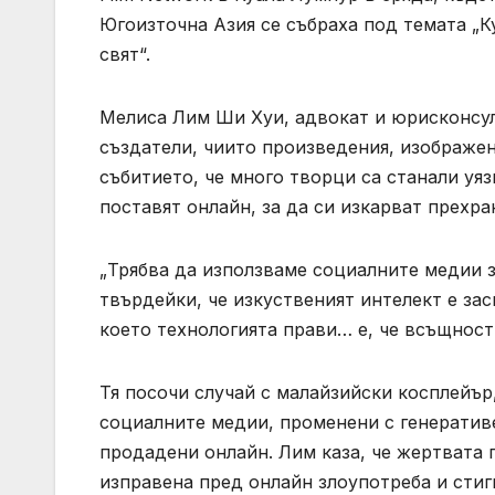
Югоизточна Азия се събраха под темата „К
свят“.
Мелиса Лим Ши Хуи, адвокат и юрисконсулт 
създатели, чиито произведения, изображени
събитието, че много творци са станали уяз
поставят онлайн, за да си изкарват прехра
„Трябва да използваме социалните медии за
твърдейки, че изкуственият интелект е зас
което технологията прави… е, че всъщност
Тя посочи случай с малайзийски косплейър
социалните медии, променени с генератив
продадени онлайн. Лим каза, че жертвата п
изправена пред онлайн злоупотреба и стигм