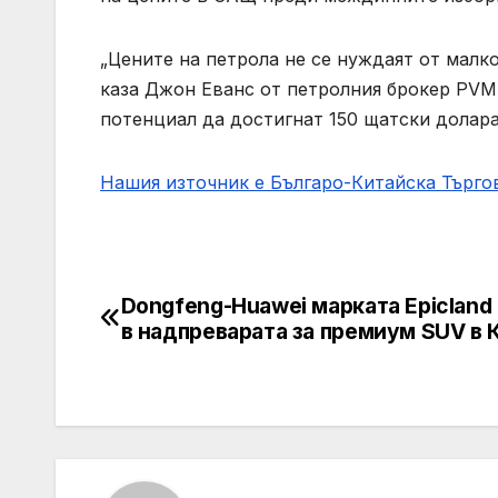
„Цените на петрола не се нуждаят от малко
каза Джон Еванс от петролния брокер PVM. 
потенциал да достигнат 150 щатски долара 
Нашия източник е Българо-Китайска Търг
Dongfeng-Huawei марката Epicland
Post
в надпреварата за премиум SUV в 
navigation