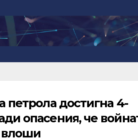
а петрола достигна 4-
ди опасения, че война
е влоши