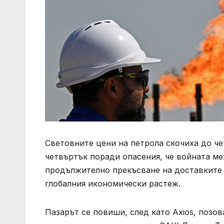
Световните цени на петрола скочиха до че
четвъртък поради опасения, че войната м
продължително прекъсване на доставките н
глобалния икономически растеж.
Пазарът се повиши, след като Axios, позо