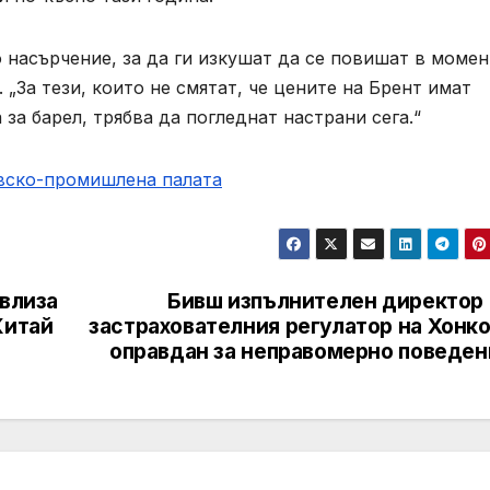
 насърчение, за да ги изкушат да се повишат в момен
„За тези, които не смятат, че цените на Брент имат
за барел, трябва да погледнат настрани сега.“
овско-промишлена палaта
 влиза
Бивш изпълнителен директор 
Китай
застрахователния регулатор на Хонко
оправдан за неправомерно поведен