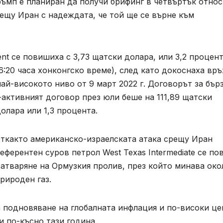
ръмп е планиран да получи брифинг в четвъртък отно
ещу Иран с надеждата, че той ще се върне ‌към
nt се повишиха с 3,73 щатски долара, или 3,2 процент
16:20 часа хонконгско време), след като докоснаха връ
най-високото ниво от 9 март 2022 г. Договорът за бър
-активният договор през юли беше на 111,89 щатски
олара или 1,3 процента.
 откакто американско-израелската атака срещу Иран
еферентен суров петрол West Texas Intermediate се п
атваряне на Ормузкия пролив, през който минава око
рироден газ.
 подновяване на глобалната инфлация и по-високи це
 по-късно тази година.