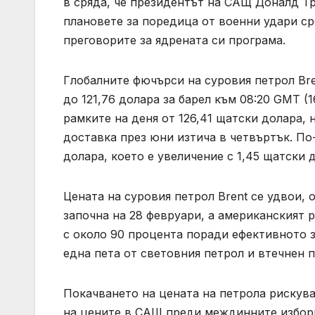
в сряда, че президентът на САЩ Доналд Т
плановете за поредица от военни удари ср
преговорите за ядрената си програма.
Глобалните фючърси на суровия петрол Bre
до 121,76 долара за барел към 08:20 GMT (
рамките на деня от 126,41 щатски долара, 
доставка през юни изтича в четвъртък. По
долара, което е увеличение с 1,45 щатски д
Цената на суровия петрол Brent се удвои,
започна на 28 февруари, а американският р
с около 90 процента поради ефективното з
една пета от световния петрол и втечнен п
Покачването на цената на петрола рискува
на цените в САЩ преди междинните избори