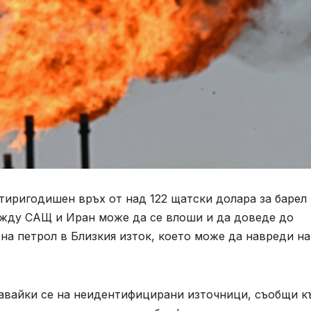
тиригодишен връх от над 122 щатски долара за барел
ежду САЩ и Иран може да се влоши и да доведе до
а петрол в Близкия изток, което може да навреди на
вавайки се на неидентифицирани източници, съобщи к