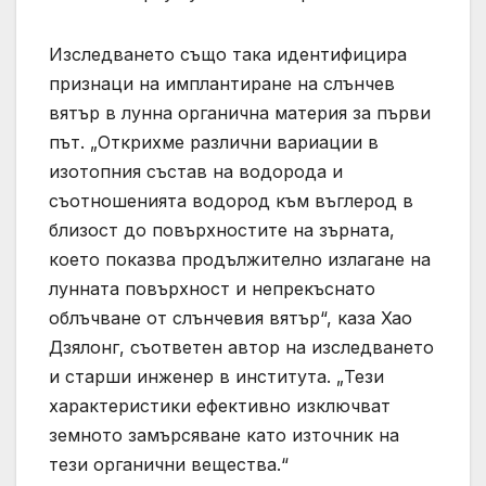
Изследването също така идентифицира
признаци на имплантиране на слънчев
вятър в лунна органична материя за първи
път. „Открихме различни вариации в
изотопния състав на водорода и
съотношенията водород към въглерод в
близост до повърхностите на зърната,
което показва продължително излагане на
лунната повърхност и непрекъснато
облъчване от слънчевия вятър“, каза Хао
Дзялонг, съответен автор на изследването
и старши инженер в института. „Тези
характеристики ефективно изключват
земното замърсяване като източник на
тези органични вещества.“