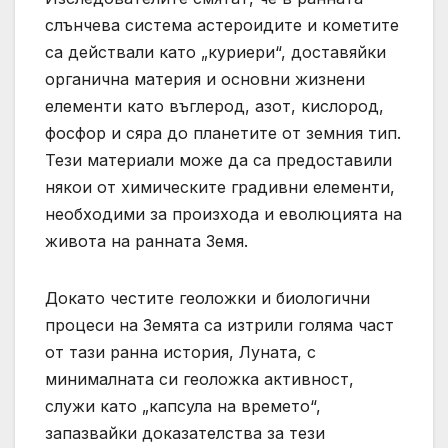
слънчева система астероидите и кометите
са действали като „куриери“, доставяйки
органична материя и основни жизнени
елементи като въглерод, азот, кислород,
фосфор и сяра до планетите от земния тип.
Тези материали може да са предоставили
някои от химическите градивни елементи,
необходими за произхода и еволюцията на
живота на ранната Земя.
Докато честите геоложки и биологични
процеси на Земята са изтрили голяма част
от тази ранна история, Луната, с
минималната си геоложка активност,
служи като „капсула на времето“,
запазвайки доказателства за тези