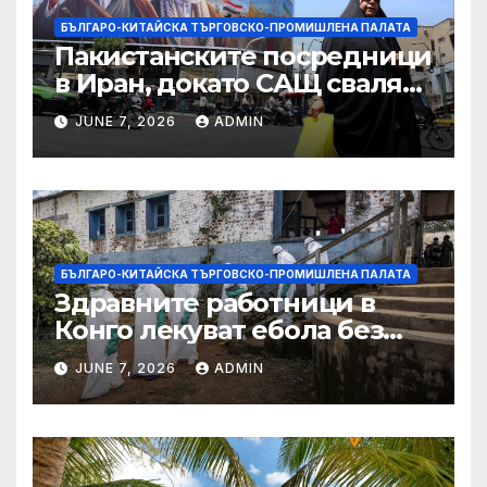
БЪЛГАРО-КИТАЙСКА ТЪРГОВСКО-ПРОМИШЛЕНА ПАЛАТА
Пакистанските посредници
в Иран, докато САЩ свалят
дронове, Ливан търси мир
JUNE 7, 2026
ADMIN
БЪЛГАРО-КИТАЙСКА ТЪРГОВСКО-ПРОМИШЛЕНА ПАЛАТА
Здравните работници в
Конго лекуват ебола без
заплащане, докато СЗО
JUNE 7, 2026
ADMIN
търси ресурси