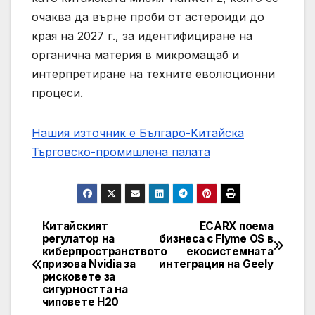
очаква да върне проби от астероиди до
края на 2027 г., за идентифициране на
органична материя в микромащаб и
интерпретиране на техните еволюционни
процеси.
Нашия източник е Българо-Китайска
Търговско-промишлена палaта
Китайският
ECARX поема
Post
регулатор на
бизнеса с Flyme OS в
киберпространството
екосистемната
navigation
призова Nvidia за
интеграция на Geely
рисковете за
сигурността на
чиповете H20