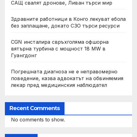
САЩ свалят дронове, Ливан търси мир
Здравните работници в Конго лекуват ебола
без заплащане, докато СЗО търси ресурси
CGN инсталира свръхголяма офшорна
вятърна турбина с мощност 18 MW в
Гуангдонг
Погрешната диагноза не е неправомерно
поведение, казва адвокатът на обвиняемия
лекар пред медицинския наблюдател
Recent Comments
No comments to show.