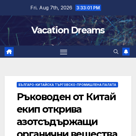
Skip
Fri. Aug 7th, 2026
3:33:02 PM
to
content
Vacation Dreams
БЪЛГАРО-КИТАЙСКА ТЪРГОВСКО-ПРОМИШЛЕНА ПАЛАТА
Ръководен от Китай
екип открива
азотсъдържащи
органични вещества