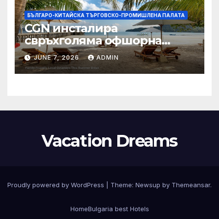
БЪЛГАРО-КИТАЙСКА ТЪРГОВСКО-ПРОМИШЛЕНА ПАЛАТА
CGN инсталира
свръхголяма офшорна
вятърна турбина с мощност
JUNE 7, 2026
ADMIN
18 MW в Гуангдонг
Vacation Dreams
Proudly powered by WordPress
|
Theme:
Newsup
by
Themeansar
.
Home
Bulgaria best Hotels