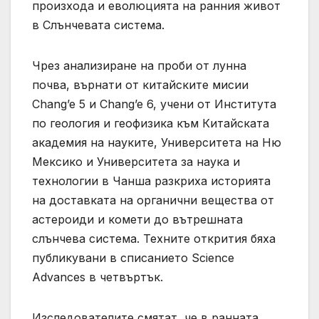
произхода и еволюцията на ранния живот
в Слънчевата система.
Чрез анализиране на проби от лунна
почва, върнати от китайските мисии
Chang’e 5 и Chang’e 6, учени от Института
по геология и геофизика към Китайската
академия на науките, Университета на Ню
Мексико и Университета за наука и
технологии в Чанша разкриха историята
на доставката на органични вещества от
астероиди и комети до вътрешната
слънчева система. Техните открития бяха
публикувани в списанието Science
Advances в четвъртък.
Изследователите смятат, че в ранната