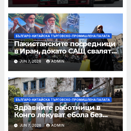
САЩ във връзка с искове за
принудителен труд:
Министерство на
търговията
БЪЛГАРО-КИТАЙСКА ТЪРГОВСКО-ПРОМИШЛЕНА ПАЛАТА
Пакистанските посредници
в Иран, докато САЩ свалят
дронове, Ливан търси мир
JUN 7, 2026
ADMIN
БЪЛГАРО-КИТАЙСКА ТЪРГОВСКО-ПРОМИШЛЕНА ПАЛАТА
Здравните работници в
Конго лекуват ебола без
заплащане, докато СЗО
JUN 7, 2026
ADMIN
търси ресурси