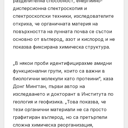
разделителна способност, енергийно-
дисперсионна спектроскопия и
спектроскопски техники, изследователите
откриха, че органичната материя на
повърхността на лунната почва се състои
основно от въглерод, азот и кислород и не
показва фиксирана химическа структура.
„В някои проби идентифицирахме амидни
функционални групи, които са важни в
биологични молекули като протеини“, каза
Донг Мингтан, първи автор на
изследването и докторант в Института по
геология и геофизика. „Това показва, че
тези органични материали не са просто
графитиран въглерод, но са претърпели
сложна химическа реорганизация,