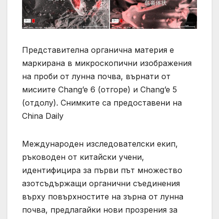
Представителна органична материя е
маркирана в микроскопични изображения
на проби от лунна почва, върнати от
мисиите Chang’e 6 (отгоре) и Chang’e 5
(отдолу). Снимките са предоставени на
China Daily
Международен изследователски екип,
ръководен от китайски учени,
идентифицира за първи път множество
азотсъдържащи органични съединения
върху повърхностите на зърна от лунна
почва, предлагайки нови прозрения за