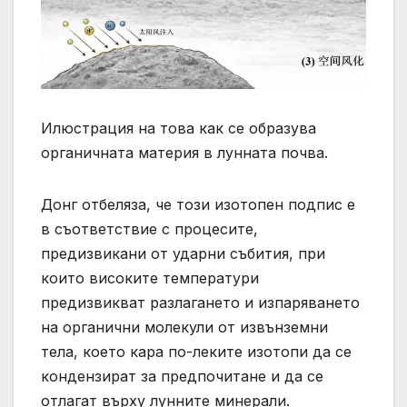
Илюстрация на това как се образува
органичната материя в лунната почва.
Донг отбеляза, че този изотопен подпис е
в съответствие с процесите,
предизвикани от ударни събития, при
които високите температури
предизвикват разлагането и изпаряването
на органични молекули от извънземни
тела, което кара по-леките изотопи да се
кондензират за предпочитане и да се
отлагат върху лунните минерали.