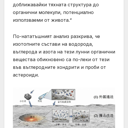
доближавайки тяхната структура до
органични молекули, потенциално
използваеми от живота.“
По-нататъшният анализ разкрива, че
изотопните състави на водорода,
въглерода и азота на тези лунни органични
вещества обикновено са по-леки от тези
във въглеродните хондрити и проби от
астероиди.