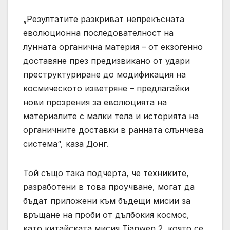
„Резултатите разкриват непрекъсната
еволюционна последователност на
лунната органична материя – от екзогенно
доставяне през предизвикано от удари
преструктуриране до модификация на
космическото изветряне – предлагайки
нови прозрения за еволюцията на
материалите с малки тела и историята на
органичните доставки в ранната слънчева
система“, каза Донг.
Той също така подчерта, че техниките,
разработени в това проучване, могат да
бъдат приложени към бъдещи мисии за
връщане на проби от дълбокия космос,
като китайската мисия Tianwen 2, която се