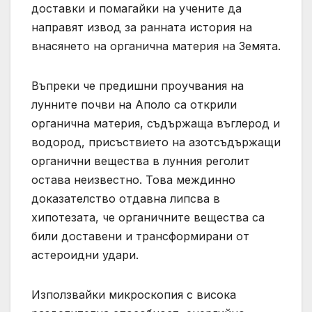
доставки и помагайки на учените да
направят извод за ранната история на
внасянето на органична материя на Земята.
Въпреки че предишни проучвания на
лунните почви на Аполо са открили
органична материя, съдържаща въглерод и
водород, присъствието на азотсъдържащи
органични вещества в лунния реголит
остава неизвестно. Това междинно
доказателство отдавна липсва в
хипотезата, че органичните вещества са
били доставени и трансформирани от
астероидни удари.
Използвайки микроскопия с висока