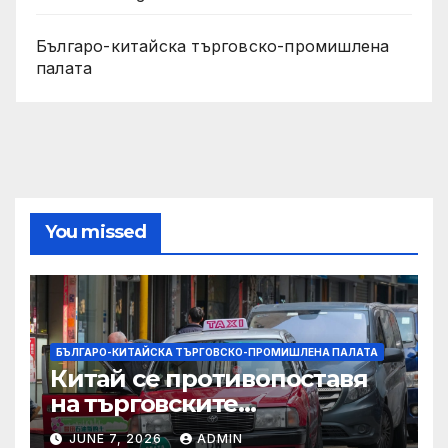
Българо-китайска търговско-промишлена
палата
You missed
БЪЛГАРО-КИТАЙСКА ТЪРГОВСКО-ПРОМИШЛЕНА ПАЛАТА
Китай се противопоставя
на търговските
ограничителни мерки на
JUNE 7, 2026
ADMIN