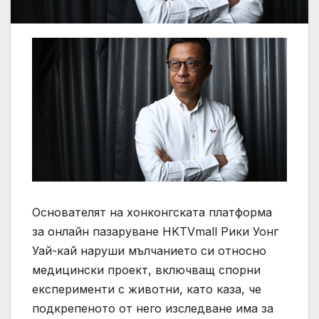
Основателят на хонконгската платформа
за онлайн пазаруване HKTVmall Рики Уонг
Уай-кай наруши мълчанието си относно
медицински проект, включващ спорни
експерименти с животни, като каза, че
подкрепеното от него изследване има за