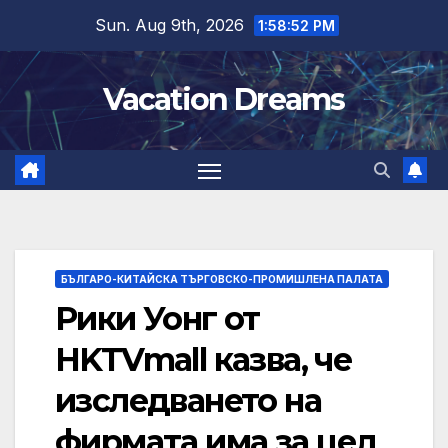
Skip
Sun. Aug 9th, 2026
1:58:53 PM
to
content
Vacation Dreams
БЪЛГАРО-КИТАЙСКА ТЪРГОВСКО-ПРОМИШЛЕНА ПАЛАТА
Рики Уонг от
HKTVmall казва, че
изследването на
фирмата има за цел