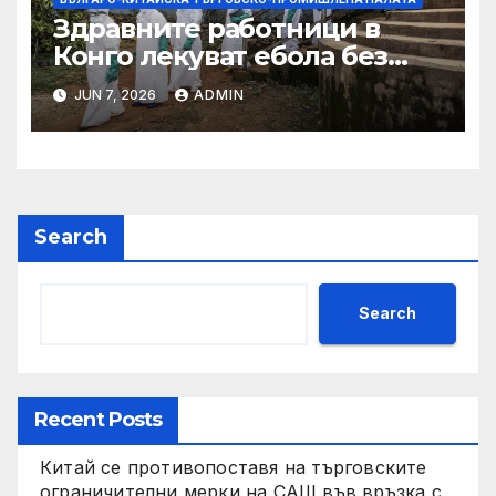
Здравните работници в
Конго лекуват ебола без
заплащане, докато СЗО
JUN 7, 2026
ADMIN
търси ресурси
Search
Search
Recent Posts
Китай се противопоставя на търговските
ограничителни мерки на САЩ във връзка с