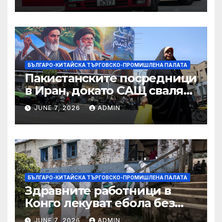
САЩ във връзка с искове за
принудителен труд:
Министерство на
търговията
БЪЛГАРО-КИТАЙСКА ТЪРГОВСКО-ПРОМИШЛЕНА ПАЛАТА
Пакистанските посредници
в Иран, докато САЩ свалят
дронове, Ливан търси мир
JUNE 7, 2026
ADMIN
БЪЛГАРО-КИТАЙСКА ТЪРГОВСКО-ПРОМИШЛЕНА ПАЛАТА
Здравните работници в
Конго лекуват ебола без
заплащане, докато СЗО
JUNE 7, 2026
ADMIN