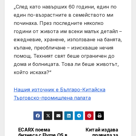
„След като навърших 60 години, един по
един по-възрастните в семейството ми
починаха. През последните няколко
години от живота им всеки малък детайл –
ежедневие, хранене, използване на банята,
къпане, преобличане – изискваше нечия
помощ. Техният свят беше ограничен до
дома и болницата. Това ли беше животът,
който искаха?“
Нашия източник е Българо-Китайска
Търговско-промишлена палaта
ECARX поема
Китай издава
Post
бизнеса с Flyme OS в
правила за