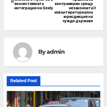
екосистемната
контрамерки срещу
navigation
интеграция на Geely
незаконната
извънтериториална
юрисдикция на
чужди държави
By
admin
Related Post