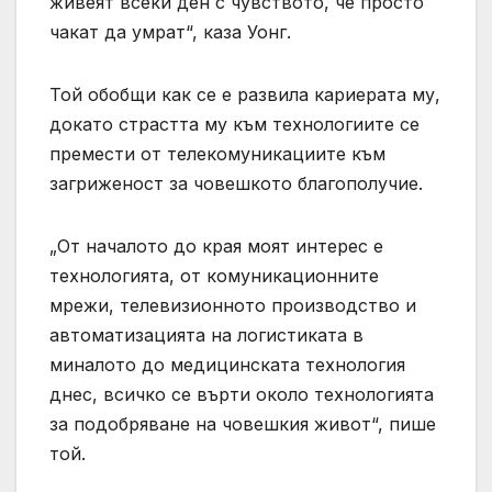
живеят всеки ден с чувството, че просто
чакат да умрат“, каза Уонг.
Той обобщи как се е развила кариерата му,
докато страстта му към технологиите се
премести от телекомуникациите към
загриженост за човешкото благополучие.
„От началото до края моят интерес е
технологията, от комуникационните
мрежи, телевизионното производство и
автоматизацията на логистиката в
миналото до медицинската технология
днес, всичко се върти около технологията
за подобряване на човешкия живот“, пише
той.