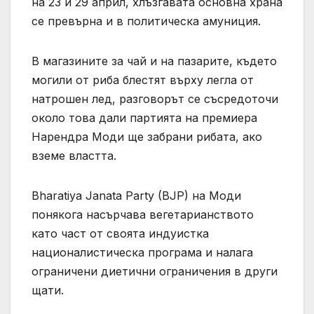
на 23 и 29 април, хлъзгавата основна храна
се превърна и в политическа амуниция.
В магазините за чай и на пазарите, където
могили от риба блестят върху легла от
натрошен лед, разговорът се съсредоточи
около това дали партията на премиера
Нарендра Моди ще забрани рибата, ако
вземе властта.
Bharatiya Janata Party (BJP) на Моди
понякога насърчава вегетарианството
като част от своята индуистка
националистическа програма и налага
ограничени диетични ограничения в други
щати.