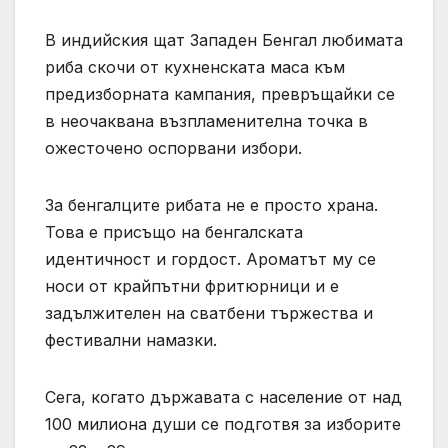
В индийския щат Западен Бенгал любимата
риба скочи от кухненската маса към
предизборната кампания, превръщайки се
в неочаквана възпламенителна точка в
ожесточено оспорвани избори.
За бенгалците рибата не е просто храна.
Това е присъщо на бенгалската
идентичност и гордост. Ароматът му се
носи от крайпътни фритюрници и е
задължителен на сватбени тържества и
фестивални намазки.
Сега, когато държавата с население от над
100 милиона души се подготвя за изборите