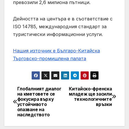
превозили 2,6 милиона пътници.
Дейността на центъра е в съответствие с
ISO 14785, международния стандарт за
туристически информационни услуги.
Нашия източник е Българо-Китайска
Търговско-промишлена палaта
Глобалният диалог
Китайско-френска
Post
на кметовете се
младеж ще засили
фокусира върху
технологичните
navigation
устойчивото
връзки
опазване на
наследството