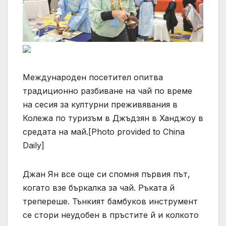
Международен посетител опитва
традиционно разбиване на чай по време
на сесия за културни преживявания в
Колежа по туризъм в Джъдзян в Ханджоу в
средата на май.[Photo provided to China
Daily]
Джан Ян все още си спомня първия път,
когато взе бъркалка за чай. Ръката й
трепереше. Тънкият бамбуков инструмент
се стори неудобен в пръстите й и колкото