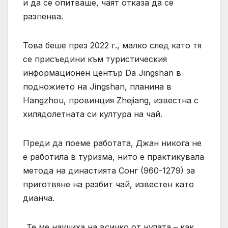
и да се опитваше, чаят отказа да се
разпенва.
Това беше през 2022 г., малко след като тя
се присъедини към туристическия
информационен център Da Jingshan в
подножието на Jingshan, планина в
Hangzhou, провинция Zhejiang, известна с
хилядолетната си култура на чай.
Преди да поеме работата, Джан никога не
е работила в туризма, нито е практикувала
метода на династията Сонг (960-1279) за
приготвяне на разбит чай, известен като
дианча.
„Те ме научиха на всичко от нулата – как