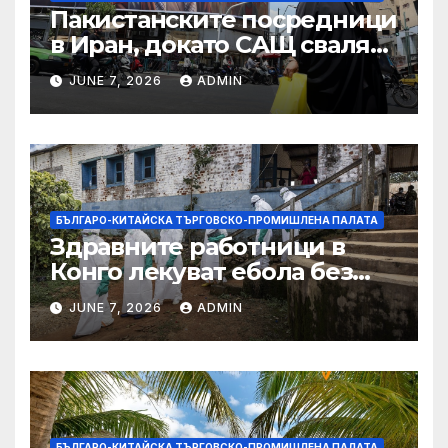
Пакистанските посредници
в Иран, докато САЩ свалят
дронове, Ливан търси мир
JUNE 7, 2026
ADMIN
БЪЛГАРО-КИТАЙСКА ТЪРГОВСКО-ПРОМИШЛЕНА ПАЛАТА
Здравните работници в
Конго лекуват ебола без
заплащане, докато СЗО
JUNE 7, 2026
ADMIN
търси ресурси
БЪЛГАРО-КИТАЙСКА ТЪРГОВСКО-ПРОМИШЛЕНА ПАЛАТА