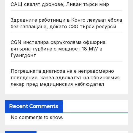
САЩ свалят дронове, Ливан търси мир
Здравните работници в Конго лекуват ебола
без заплащане, докато СЗО търси ресурси
CGN инсталира свръхголяма офшорна
вятърна турбина с мощност 18 MW в
Гуангдонг
Погрешната диагноза не е неправомерно
поведение, казва адвокатът на обвиняемия
лекар пред медицинския наблюдател
Recent Comments
No comments to show.