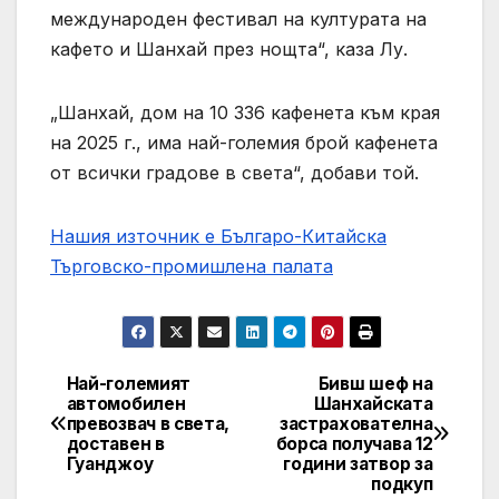
международен фестивал на културата на
кафето и Шанхай през нощта“, каза Лу.
„Шанхай, дом на 10 336 кафенета към края
на 2025 г., има най-големия брой кафенета
от всички градове в света“, добави той.
Нашия източник е Българо-Китайска
Търговско-промишлена палaта
Най-големият
Бивш шеф на
Post
автомобилен
Шанхайската
превозвач в света,
застрахователна
navigation
доставен в
борса получава 12
Гуанджоу
години затвор за
подкуп