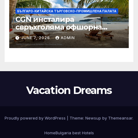
БЪЛГАРО-КИТАЙСКА ТЪРГОВСКО-ПРОМИШЛЕНА ПАЛАТА
CGN инсталира
свръхголяма офшорна
вятърна турбина с мощност
JUNE 7, 2026
ADMIN
18 MW в Гуангдонг
Vacation Dreams
Proudly powered by WordPress
|
Theme:
Newsup
by
Themeansar
.
Home
Bulgaria best Hotels