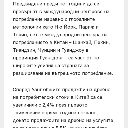
Предвидени преди пет години да се
превърнат в международни центрове на
потребление наравно с глобалните
метрополии като Ню Йорк, Париж и
Токио, петте международни центъра на
потреблението в Китай – Шанхай, Пекин,
Тиендзин, Чунцин и Гуанджоу в
провинция Гуангдонг – са част от по-
широките усилия на страната за
разширяване на вътрешното потребление.
Според Уанг общите продажби на дребно
на потребителски стоки в Китай са се
увеличили с 2,4% през първото
тримесечие спрямо година по-рано,
докато продажбите на дребно на услугите
са се увеличили с 5,5% на годишна база,