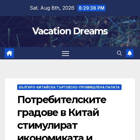
Skip
Sat. Aug 8th, 2026
8:29:39 PM
to
content
Vacation Dreams
БЪЛГАРО-КИТАЙСКА ТЪРГОВСКО-ПРОМИШЛЕНА ПАЛАТА
Потребителските
градове в Китай
стимулират
икономиката и