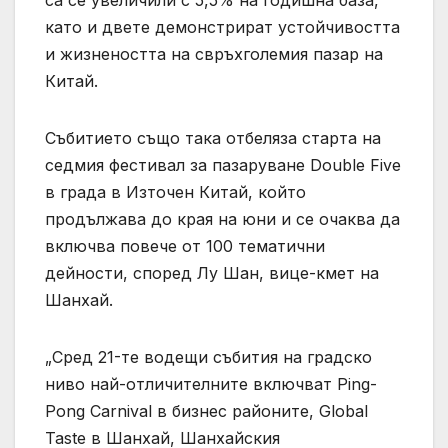
като и двете демонстрират устойчивостта
и жизнеността на свръхголемия пазар на
Китай.
Събитието също така отбеляза старта на
седмия фестивал за пазаруване Double Five
в града в Източен Китай, който
продължава до края на юни и се очаква да
включва повече от 100 тематични
дейности, според Лу Шан, вице-кмет на
Шанхай.
„Сред 21-те водещи събития на градско
ниво най-отличителните включват Ping-
Pong Carnival в бизнес районите, Global
Taste в Шанхай, Шанхайския