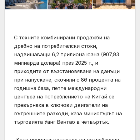
С техните комбинирани продажби на
дребно на потребителски стоки,
надвишаващи 6,2 трилиона юана (907,83
милиарда долара) през 2025 г., и
приходите от възстановяване на данъци
при напускане, скочили с 86 процента на
годишна база, петте международни
центъра на потреблението на Китай се
превърнаха в ключови двигатели на
вътрешните разходи, каза министърът на
търговията Уанг Вентао в четвъртък.
„Като основни центрове на потребление,