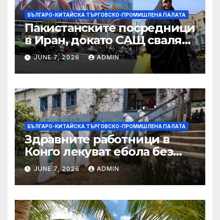
БЪЛГАРО-КИТАЙСКА ТЪРГОВСКО-ПРОМИШЛЕНА ПАЛАТА
Пакистанските посредници
в Иран, докато САЩ свалят
дронове, Ливан търси мир
JUNE 7, 2026
ADMIN
БЪЛГАРО-КИТАЙСКА ТЪРГОВСКО-ПРОМИШЛЕНА ПАЛАТА
Здравните работници в
Конго лекуват ебола без
заплащане, докато СЗО
JUNE 7, 2026
ADMIN
търси ресурси