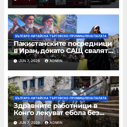
САЩ във връзка с искове за
принудителен труд:
Министерство на
търговията
БЪЛГАРО-КИТАЙСКА ТЪРГОВСКО-ПРОМИШЛЕНА ПАЛАТА
Пакистанските посредници
в Иран, докато САЩ свалят
дронове, Ливан търси мир
JUN 7, 2026
ADMIN
БЪЛГАРО-КИТАЙСКА ТЪРГОВСКО-ПРОМИШЛЕНА ПАЛАТА
Здравните работници в
Конго лекуват ебола без
заплащане, докато СЗО
JUN 7, 2026
ADMIN
търси ресурси