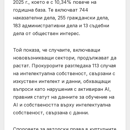
2025 г., което е с 10,34% повече на
годишна база. Те включват 744
наказателни дела, 255 граждански дела,
183 административни дела и 13 съдебни
дела от обществен интерес.
Той показа, че случаите, включващи
нововъзникващи сектори, продължават да
растат. Прокурорите разгледаха 113 случая
на интелектуална собственост, свързани с
изкуствен интелект и данни, обхващащи
въпроси като нарушения с активиран AI,
правния статут на данните за обучение на
AI и собствеността върху интелектуална
собственост, свързана с данни.
Споровете за авторски права в културните