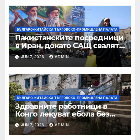
принудителен труд:
Министерство на
търговията
БЪЛГАРО-КИТАЙСКА ТЪРГОВСКО-ПРОМИШЛЕНА ПАЛАТА
Пакистанските посредници
в Иран, докато САЩ свалят
дронове, Ливан търси мир
JUN 7, 2026
ADMIN
БЪЛГАРО-КИТАЙСКА ТЪРГОВСКО-ПРОМИШЛЕНА ПАЛАТА
Здравните работници в
Конго лекуват ебола без
заплащане, докато СЗО
JUN 7, 2026
ADMIN
търси ресурси