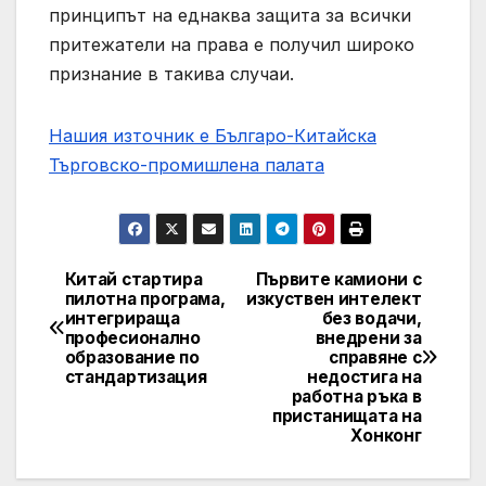
принципът на еднаква защита за всички
притежатели на права е получил широко
признание в такива случаи.
Нашия източник е Българо-Китайска
Търговско-промишлена палaта
Китай стартира
Първите камиони с
Post
пилотна програма,
изкуствен интелект
интегрираща
без водачи,
navigation
професионално
внедрени за
образование по
справяне с
стандартизация
недостига на
работна ръка в
пристанищата на
Хонконг