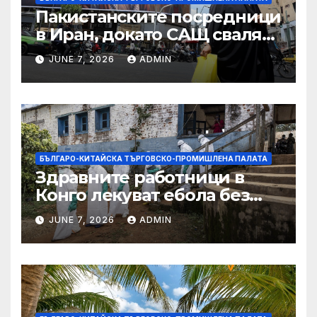
Пакистанските посредници
в Иран, докато САЩ свалят
дронове, Ливан търси мир
JUNE 7, 2026
ADMIN
БЪЛГАРО-КИТАЙСКА ТЪРГОВСКО-ПРОМИШЛЕНА ПАЛАТА
Здравните работници в
Конго лекуват ебола без
заплащане, докато СЗО
JUNE 7, 2026
ADMIN
търси ресурси