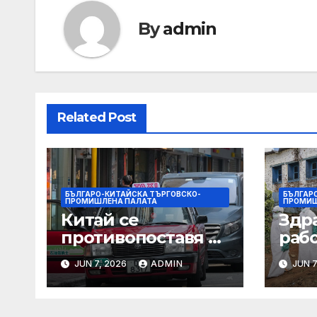
By
admin
Related Post
БЪЛГАРО-КИТАЙСКА ТЪРГОВСКО-
БЪЛГАР
ПРОМИШЛЕНА ПАЛАТА
ПРОМИШ
Китай се
Здр
противопоставя на
раб
търговските
леку
JUN 7, 2026
ADMIN
JUN 7
ограничителни
зап
мерки на САЩ във
СЗО
връзка с искове за