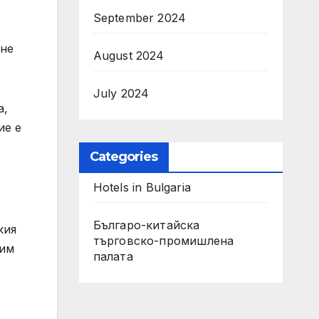
September 2024
 не
August 2024
July 2024
а,
ие е
Categories
Hotels in Bulgaria
Българо-китайска
кия
търговско-промишлена
сим
палата