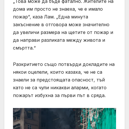
„Това може да бъде фатално. Жителите на
дома им просто не знаеха, че е имало
пожар“, каза Лам. „Една минута
закъснение в отговора може значително
да увеличи размера на щетите от пожар и
да направи разликата между живота и
смъртта.“
Разкритието също потвърди докладите на
някои оцелели, които казаха, че не са
знаели за предстоящата опасност, тъй
като не са чули никакви аларми, когато
пожарът избухна за първи път в сряда.