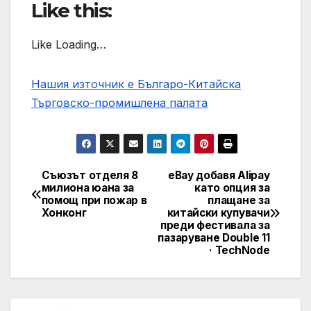
Like this:
Like Loading…
Нашия източник е Българо-Китайска
Търговско-промишлена палaта
Съюзът отделя 8
eBay добавя Alipay
Post
милиона юана за
като опция за
помощ при пожар в
плащане за
navigation
Хонконг
китайски купувачи
преди фестивала за
пазаруване Double 11
· TechNode