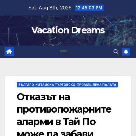
Skip
Sat. Aug 8th, 2026
12:45:03 PM
to
content
Vacation Dreams
БЪЛГАРО-КИТАЙСКА ТЪРГОВСКО-ПРОМИШЛЕНА ПАЛАТА
Отказът на
противопожарните
аларми в Тай По
може да забави