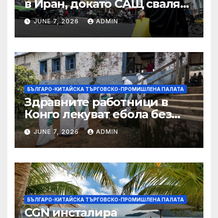
в Иран, докато САЩ свалят
дронове, Ливан търси мир
JUNE 7, 2026
ADMIN
БЪЛГАРО-КИТАЙСКА ТЪРГОВСКО-ПРОМИШЛЕНА ПАЛАТА
Здравните работници в
Конго лекуват ебола без
заплащане, докато СЗО
JUNE 7, 2026
ADMIN
търси ресурси
БЪЛГАРО-КИТАЙСКА ТЪРГОВСКО-ПРОМИШЛЕНА ПАЛАТА
CGN инсталира