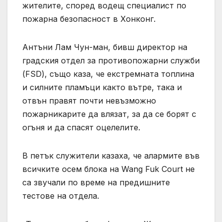
жителите, според водещ специалист по
пожарна безопасност в Хонконг.
Антъни Лам Чун-ман, бивш директор на
градския отдел за противопожарни служби
(FSD), също каза, че екстремната топлина
и силните пламъци както вътре, така и
отвън правят почти невъзможно
пожарникарите да влязат, за да се борят с
огъня и да спасят оцелелите.
В петък служители казаха, че алармите във
всичките осем блока на Wang Fuk Court не
са звучали по време на предишните
тестове на отдела.