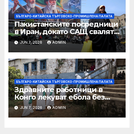
търговията
БЪЛГАРО-КИТАЙСКА ТЪРГОВСКО-ПРОМИШЛЕНА ПАЛАТА
Пакистанските посредници
в Иран, докато САЩ свалят
дронове, Ливан търси мир
JUN 7, 2026
ADMIN
БЪЛГАРО-КИТАЙСКА ТЪРГОВСКО-ПРОМИШЛЕНА ПАЛАТА
Здравните работници в
Конго лекуват ебола без
заплащане, докато СЗО
JUN 7, 2026
ADMIN
търси ресурси