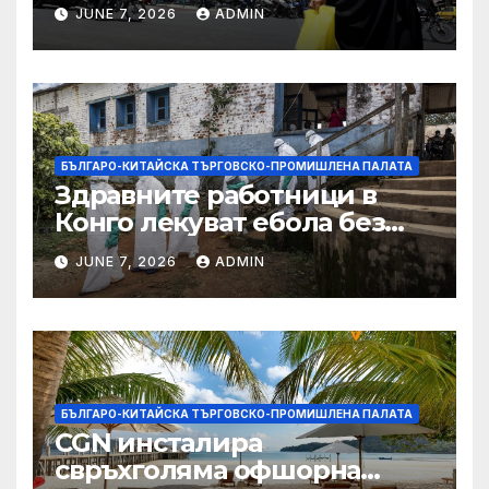
дронове, Ливан търси мир
JUNE 7, 2026
ADMIN
БЪЛГАРО-КИТАЙСКА ТЪРГОВСКО-ПРОМИШЛЕНА ПАЛАТА
Здравните работници в
Конго лекуват ебола без
заплащане, докато СЗО
JUNE 7, 2026
ADMIN
търси ресурси
БЪЛГАРО-КИТАЙСКА ТЪРГОВСКО-ПРОМИШЛЕНА ПАЛАТА
CGN инсталира
свръхголяма офшорна