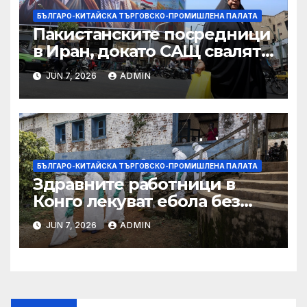
БЪЛГАРО-КИТАЙСКА ТЪРГОВСКО-ПРОМИШЛЕНА ПАЛАТА
Пакистанските посредници
в Иран, докато САЩ свалят
дронове, Ливан търси мир
JUN 7, 2026
ADMIN
БЪЛГАРО-КИТАЙСКА ТЪРГОВСКО-ПРОМИШЛЕНА ПАЛАТА
Здравните работници в
Конго лекуват ебола без
заплащане, докато СЗО
JUN 7, 2026
ADMIN
търси ресурси