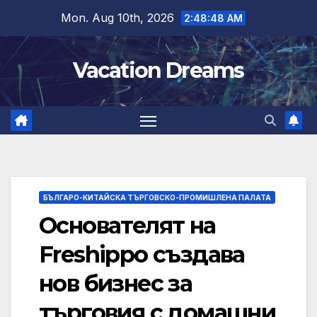
Skip
Mon. Aug 10th, 2026
2:48:49 AM
to
content
Vacation Dreams
БЪЛГАРО-КИТАЙСКА ТЪРГОВСКО-ПРОМИШЛЕНА ПАЛАТА
Основателят на
Freshippo създава
нов бизнес за
търговия с домашни