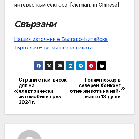
интерес към сектора. [Jiemian, in Chinese]
Свързани
Нашия източник е Българо-Китайска
Търговско-промишлена палaта
Страни с най-висок
Голям пожар в
Post
дял на
северен Хонконг
електрически
отне живота на най-
navigation
автомобили през
малко 13 души
2024 г.