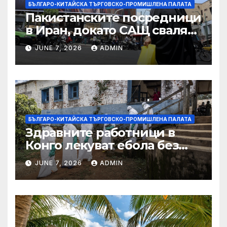
БЪЛГАРО-КИТАЙСКА ТЪРГОВСКО-ПРОМИШЛЕНА ПАЛАТА
Пакистанските посредници
в Иран, докато САЩ свалят
дронове, Ливан търси мир
JUNE 7, 2026
ADMIN
БЪЛГАРО-КИТАЙСКА ТЪРГОВСКО-ПРОМИШЛЕНА ПАЛАТА
Здравните работници в
Конго лекуват ебола без
заплащане, докато СЗО
JUNE 7, 2026
ADMIN
търси ресурси