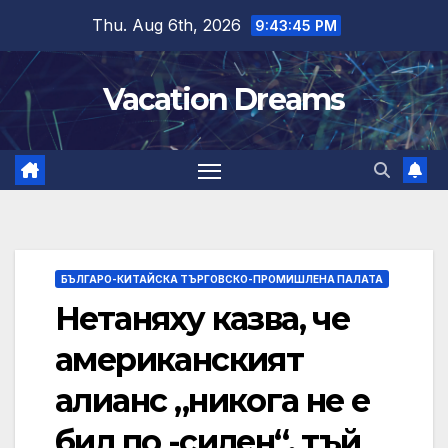
Skip
Thu. Aug 6th, 2026
9:43:46 PM
to
content
Vacation Dreams
БЪЛГАРО-КИТАЙСКА ТЪРГОВСКО-ПРОМИШЛЕНА ПАЛАТА
Нетаняху казва, че
американският
алианс „никога не е
бил по -силен“, тъй