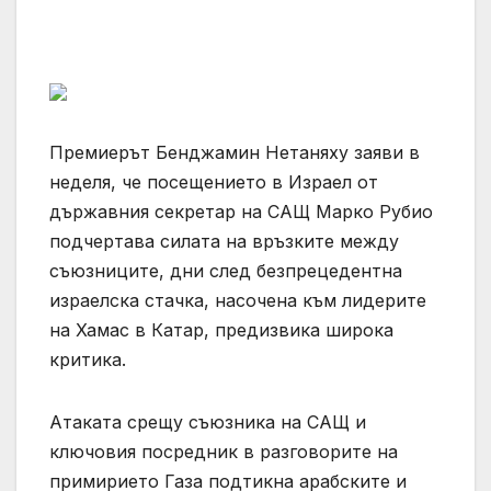
Премиерът Бенджамин Нетаняху заяви в
неделя, че посещението в Израел от
държавния секретар на САЩ Марко Рубио
подчертава силата на връзките между
съюзниците, дни след безпрецедентна
израелска стачка, насочена към лидерите
на Хамас в Катар, предизвика широка
критика.
Атаката срещу съюзника на САЩ и
ключовия посредник в разговорите на
примирието Газа подтикна арабските и