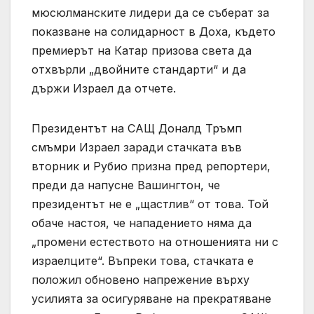
мюсюлманските лидери да се съберат за
показване на солидарност в Доха, където
премиерът на Катар призова света да
отхвърли „двойните стандарти“ и да
държи Израел да отчете.
Президентът на САЩ Доналд Тръмп
смъмри Израел заради стачката във
вторник и Рубио призна пред репортери,
преди да напусне Вашингтон, че
президентът не е „щастлив“ от това. Той
обаче настоя, че нападението няма да
„промени естеството на отношенията ни с
израелците“. Въпреки това, стачката е
положил обновено напрежение върху
усилията за осигуряване на прекратяване