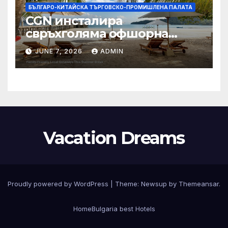
БЪЛГАРО-КИТАЙСКА ТЪРГОВСКО-ПРОМИШЛЕНА ПАЛАТА
CGN инсталира
свръхголяма офшорна
вятърна турбина с мощност
JUNE 7, 2026
ADMIN
18 MW в Гуангдонг
Vacation Dreams
Proudly powered by WordPress
|
Theme:
Newsup
by
Themeansar
.
Home
Bulgaria best Hotels