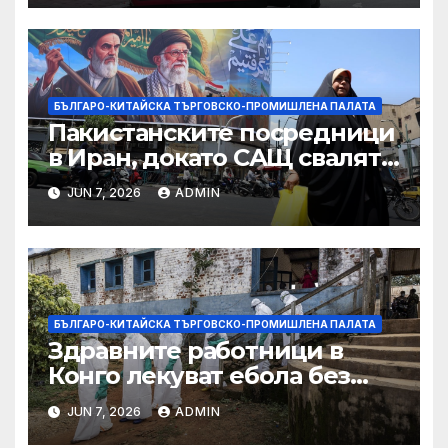
принудителен труд:
Министерство на
търговията
БЪЛГАРО-КИТАЙСКА ТЪРГОВСКО-ПРОМИШЛЕНА ПАЛАТА
Пакистанските посредници
в Иран, докато САЩ свалят
дронове, Ливан търси мир
JUN 7, 2026
ADMIN
БЪЛГАРО-КИТАЙСКА ТЪРГОВСКО-ПРОМИШЛЕНА ПАЛАТА
Здравните работници в
Конго лекуват ебола без
заплащане, докато СЗО
JUN 7, 2026
ADMIN
търси ресурси