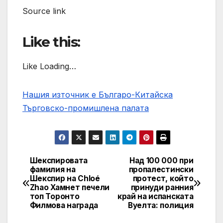
Source link
Like this:
Like Loading…
Нашия източник е Българо-Китайска
Търговско-промишлена палaта
Шекспировата
Над 100 000 при
Post
фамилия на
пропалестински
Шекспир на Chloé
протест, който
navigation
Zhao Хамнет печели
принуди ранния
топ Торонто
край на испанската
Филмова награда
Вуелта: полиция