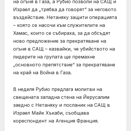
на огъня в Газа, а Рубио позволи на САЩ и
Израел да „трябва да говорят“ за неговото
въздействие. Нетаняху защити операцията
– която се насочи към служителите на
Хамас, които се събираха, за да обсъдят
ново предложение за прекратяване на
огъня в САЩ – казвайки, че убийството на
лидерите на групата ще премахне
„основното препятствие“ за прекратяване
на край на Война в Газа.
В неделя Рубио предлага молитви на
свещената западна стена на Йерусалим
заедно с Нетаняху и посланик на САЩ в
Израел Майк Хъкаби, съобщава
кореспондент на Агенция Франция.