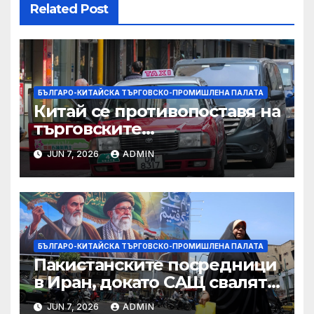
Related Post
БЪЛГАРО-КИТАЙСКА ТЪРГОВСКО-ПРОМИШЛЕНА ПАЛАТА
Китай се противопоставя на
търговските
ограничителни мерки на
JUN 7, 2026
ADMIN
САЩ във връзка с искове за
принудителен труд:
Министерство на
търговията
БЪЛГАРО-КИТАЙСКА ТЪРГОВСКО-ПРОМИШЛЕНА ПАЛАТА
Пакистанските посредници
в Иран, докато САЩ свалят
дронове, Ливан търси мир
JUN 7, 2026
ADMIN