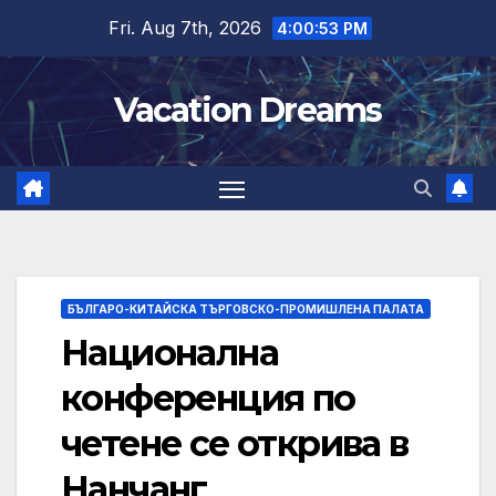
Skip
Fri. Aug 7th, 2026
4:00:54 PM
to
content
Vacation Dreams
БЪЛГАРО-КИТАЙСКА ТЪРГОВСКО-ПРОМИШЛЕНА ПАЛАТА
Национална
конференция по
четене се открива в
Нанчанг