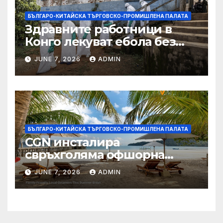
БЪЛГАРО-КИТАЙСКА ТЪРГОВСКО-ПРОМИШЛЕНА ПАЛАТА
Здравните работници в
Конго лекуват ебола без
заплащане, докато СЗО
JUNE 7, 2026
ADMIN
търси ресурси
БЪЛГАРО-КИТАЙСКА ТЪРГОВСКО-ПРОМИШЛЕНА ПАЛАТА
CGN инсталира
свръхголяма офшорна
вятърна турбина с мощност
JUNE 7, 2026
ADMIN
18 MW в Гуангдонг