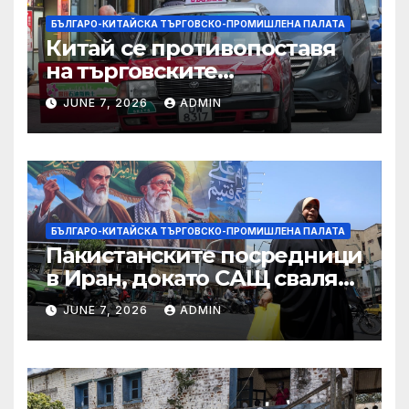
БЪЛГАРО-КИТАЙСКА ТЪРГОВСКО-ПРОМИШЛЕНА ПАЛАТА
Китай се противопоставя
на търговските
ограничителни мерки на
JUNE 7, 2026
ADMIN
САЩ във връзка с искове за
принудителен труд:
Министерство на
търговията
БЪЛГАРО-КИТАЙСКА ТЪРГОВСКО-ПРОМИШЛЕНА ПАЛАТА
Пакистанските посредници
в Иран, докато САЩ свалят
дронове, Ливан търси мир
JUNE 7, 2026
ADMIN