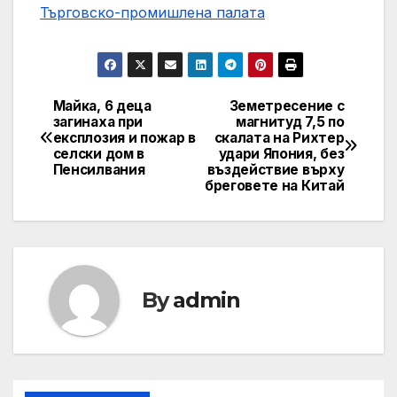
Търговско-промишлена палaта
Майка, 6 деца
Земетресение с
Post
загинаха при
магнитуд 7,5 по
експлозия и пожар в
скалата на Рихтер
navigation
селски дом в
удари Япония, без
Пенсилвания
въздействие върху
бреговете на Китай
By
admin