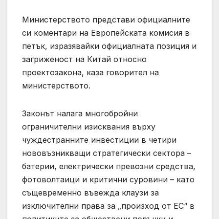
Министерството представи официалните
си коментари на Европейската комисия в
петък, изразявайки официалната позиция и
загриженост на Китай относно
проектозакона, каза говорител на
министерството.
Законът налага многобройни
ограничителни изисквания върху
чуждестранните инвестиции в четири
нововъзникващи стратегически сектора –
батерии, електрически превозни средства,
фотоволтаици и критични суровини – като
същевременно въвежда клаузи за
изключителни права за „произход от ЕС“ в
политиките за обществени поръчки и