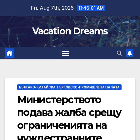
Skip
Fri. Aug 7th, 2026
11:46:02 AM
to
content
Vacation Dreams
БЪЛГАРО-КИТАЙСКА ТЪРГОВСКО-ПРОМИШЛЕНА ПАЛАТА
Министерството
подава жалба срещу
ограниченията на
чуждестранните