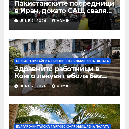
Пакистанските посредници
в Иран, докато САЩ свалят
дронове, Ливан търси мир
JUNE 7, 2026
ADMIN
БЪЛГАРО-КИТАЙСКА ТЪРГОВСКО-ПРОМИШЛЕНА ПАЛАТА
Здравните работници в
Конго лекуват ебола без
заплащане, докато СЗО
JUNE 7, 2026
ADMIN
търси ресурси
БЪЛГАРО-КИТАЙСКА ТЪРГОВСКО-ПРОМИШЛЕНА ПАЛАТА