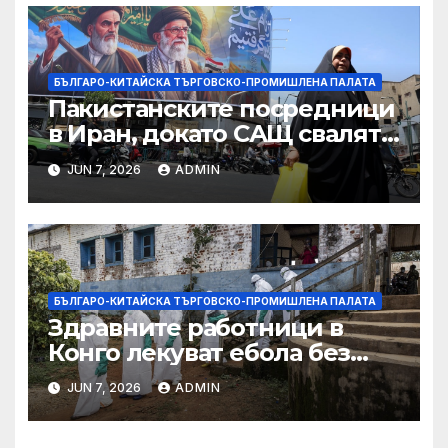
Министерство на
търговията
БЪЛГАРО-КИТАЙСКА ТЪРГОВСКО-ПРОМИШЛЕНА ПАЛАТА
Пакистанските посредници
в Иран, докато САЩ свалят
дронове, Ливан търси мир
JUN 7, 2026
ADMIN
БЪЛГАРО-КИТАЙСКА ТЪРГОВСКО-ПРОМИШЛЕНА ПАЛАТА
Здравните работници в
Конго лекуват ебола без
заплащане, докато СЗО
JUN 7, 2026
ADMIN
търси ресурси