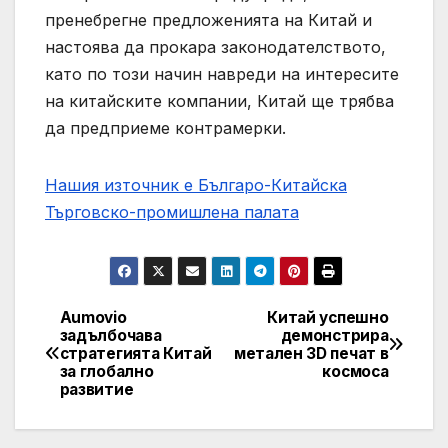
пренебрегне предложенията на Китай и
настоява да прокара законодателството,
като по този начин навреди на интересите
на китайските компании, Китай ще трябва
да предприеме контрамерки.
Нашия източник е Българо-Китайска
Търговско-промишлена палaта
Aumovio
Китай успешно
Post
задълбочава
демонстрира
стратегията Китай
метален 3D печат в
navigation
за глобално
космоса
развитие