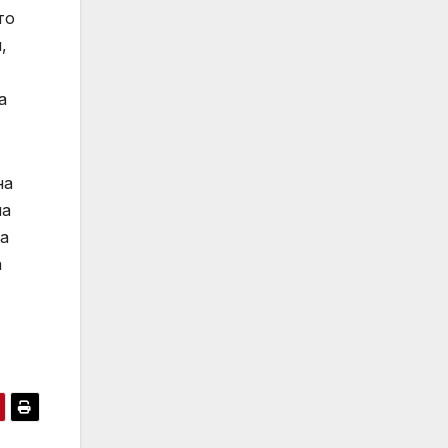
то
,
а
на
на
на
а