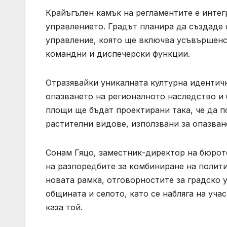
Крайъгълен камък на регламентите е интег
управлението. Градът планира да създаде
управление, която ще включва усъвършенс
командни и диспечерски функции.
Отразявайки уникалната културна идентичн
опазването на регионалното наследство и
площи ще бъдат проектирани така, че да п
растителни видове, използвани за опазван
Сонам ​​Гяцо, заместник-директор на бюро
на разпоредбите за комбиниране на полит
новата рамка, отговорностите за градско 
общината и селото, като се набляга на уча
каза той.