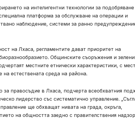
рирането на интелигентни технологии за подобряване
 специална платформа за обслужване на операции и
твано наблюдение, системи за ранно предупреждени
ост на Лхаса, регламентите дават приоритет на
 биоразнообразието. Общинските съоръжения и зелени
одчертаят местните етнически характеристики, с мес
е на естествената среда на района.
то за правосъдие в Лхаса, подчерта всеобхватния под
ическо лидерство със систематично управление. „Съг
управление ще обхващат нивата на града, окръга,
стието на общността заедно с правителствения надзор