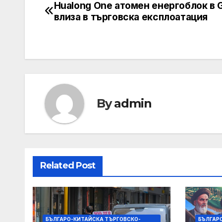
Hualong One атомен енергоблок в 
Post
влиза в търговска експлоатация
navigation
By
admin
Related Post
БЪЛГАРО-КИТАЙСКА ТЪРГОВСКО-
БЪЛГАР