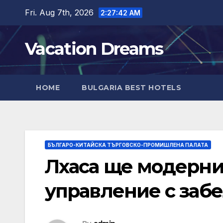
Skip
Fri. Aug 7th, 2026
2:27:44 AM
to
content
Vacation Dreams
HOME
BULGARIA BEST HOTELS
БЪЛГАРО-КИТАЙСКА ТЪРГОВСКО-ПРОМИШЛЕНА ПАЛАТА
Лхаса ще модерни
управление с заб