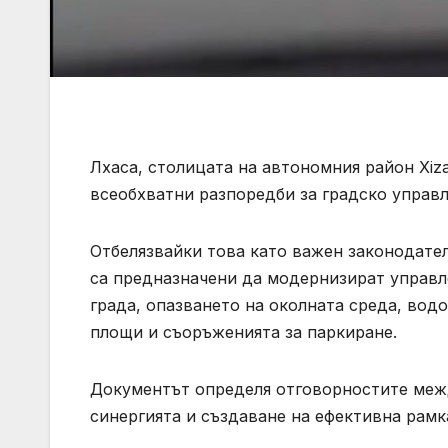
Лхаса, столицата на автономния район Xiz
всеобхватни разпоредби за градско управле
Отбелязвайки това като важен законодател
са предназначени да модернизират управле
града, опазването на околната среда, вод
площи и съоръженията за паркиране.
Документът определя отговорностите межд
синергията и създаване на ефективна рамк