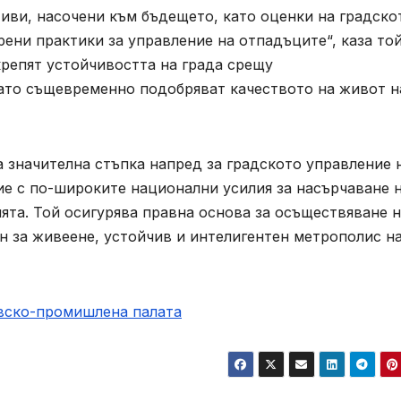
иви, насочени към бъдещето, като оценки на градско
рени практики за управление на отпадъците“, каза той
крепят устойчивостта на града срещу
като същевременно подобряват качеството на живот н
а значителна стъпка напред за градското управление 
ие с по-широките национални усилия за насърчаване 
ята. Той осигурява правна основа за осъществяване 
ен за живеене, устойчив и интелигентен метрополис н
овско-промишлена палaта