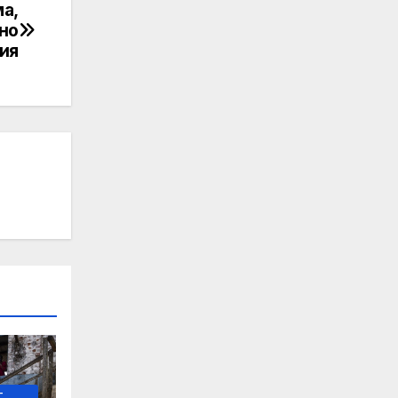
а,
но
ия
-