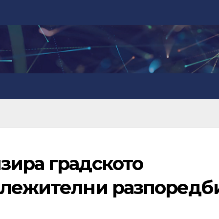
зира градското
ележителни разпоредб