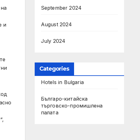
 на
September 2024
August 2024
е и
July 2024
те
тни
Categories
Hotels in Bulgaria
ход
Българо-китайска
ласно
търговско-промишлена
палата
“,