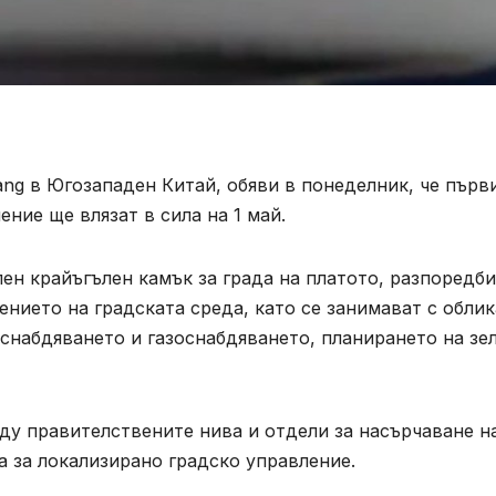
ang в Югозападен Китай, обяви в понеделник, че първ
ние ще влязат в сила на 1 май.
ен крайъгълен камък за града на платото, разпоредб
нието на градската среда, като се занимават с облик
оснабдяването и газоснабдяването, планирането на зе
у правителствените нива и отдели за насърчаване н
а за локализирано градско управление.