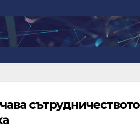
чава сътрудничеството
ка