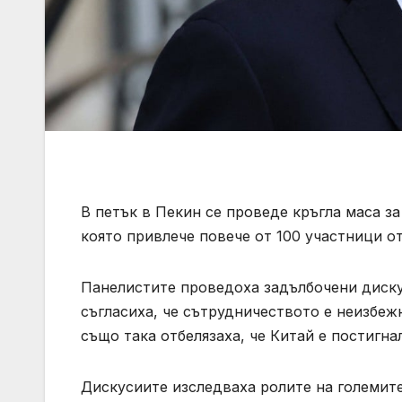
В петък в Пекин се проведе кръгла маса з
която привлече повече от 100 участници о
Панелистите проведоха задълбочени диск
съгласиха, че сътрудничеството е неизбеж
също така отбелязаха, че Китай е постигн
Дискусиите изследваха ролите на големит