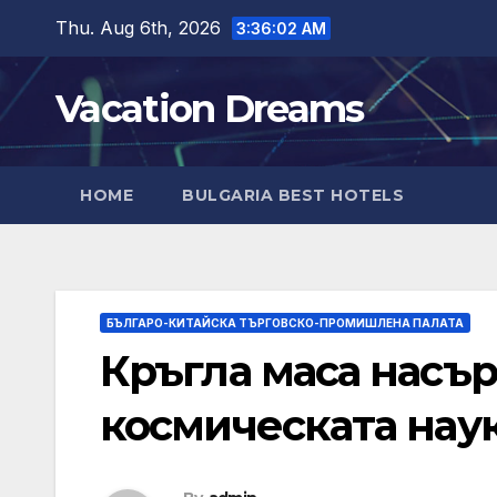
Skip
Thu. Aug 6th, 2026
3:36:03 AM
to
content
Vacation Dreams
HOME
BULGARIA BEST HOTELS
БЪЛГАРО-КИТАЙСКА ТЪРГОВСКО-ПРОМИШЛЕНА ПАЛАТА
Кръгла маса насър
космическата нау