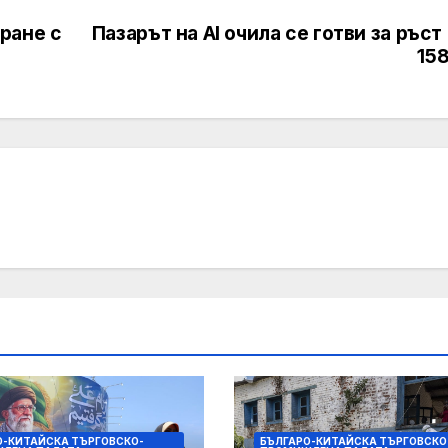
ране с
Пазарът на AI очила се готви за ръст
15
О-КИТАЙСКА ТЪРГОВСКО-
БЪЛГАРО-КИТАЙСКА ТЪРГОВСКО