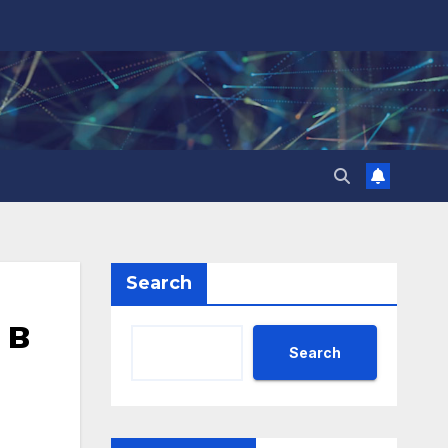
Search
 в
Search