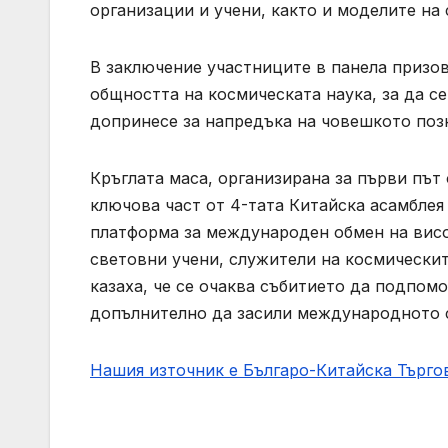
организации и учени, както и моделите на
В заключение участниците в панела призов
общността на космическата наука, за да с
допринесе за напредъка на човешкото поз
Кръглата маса, организирана за първи път
ключова част от 4-тата Китайска асамблея 
платформа за международен обмен на висо
световни учени, служители на космически
казаха, че се очаква събитието да подпом
допълнително да засили международното с
Нашия източник е Българо-Китайска Търг