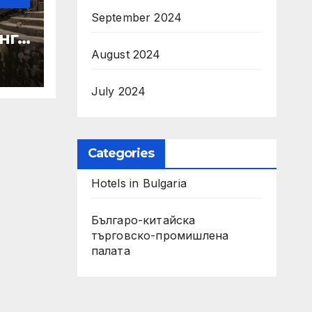
September 2024
нго
без
August 2024
ато
урси
July 2024
Categories
Hotels in Bulgaria
Българо-китайска
търговско-промишлена
палата