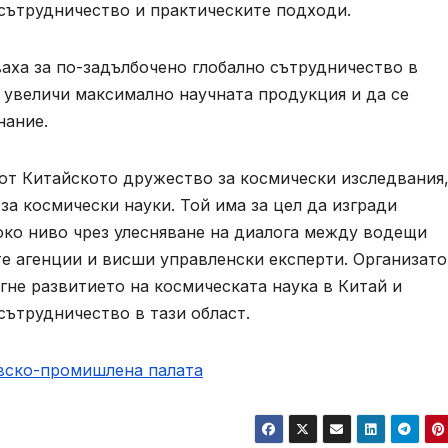
 сътрудничество и практическите подходи.
аха за по-задълбочено глобално сътрудничество в
е увеличи максимално научната продукция и да се
нание.
 от Китайското дружество за космически изследвания,
за космически науки. Той има за цел да изгради
ко ниво чрез улесняване на диалога между водещи
те агенции и висши управленски експерти. Организат
огне развитието на космическата наука в Китай и
ътрудничество в тази област.
овско-промишлена палaта