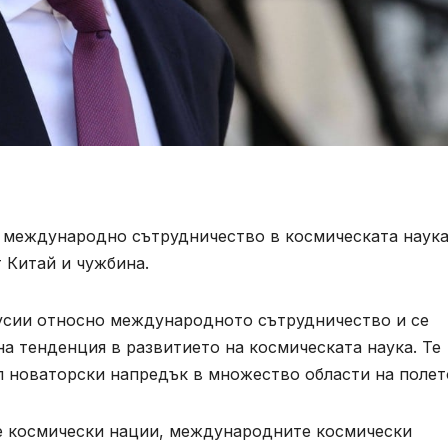
а международно сътрудничество в космическата наука
т Китай и чужбина.
усии относно международното сътрудничество и се
на тенденция в развитието на космическата наука. Те
ал новаторски напредък в множество области на полет
е космически нации, международните космически