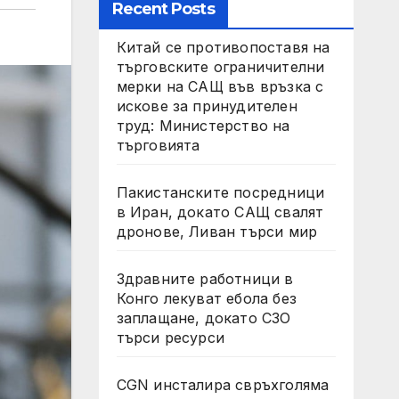
Recent Posts
Китай се противопоставя на
търговските ограничителни
мерки на САЩ във връзка с
искове за принудителен
труд: Министерство на
търговията
Пакистанските посредници
в Иран, докато САЩ свалят
дронове, Ливан търси мир
Здравните работници в
Конго лекуват ебола без
заплащане, докато СЗО
търси ресурси
CGN инсталира свръхголяма