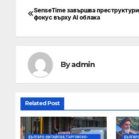
SenseTime завършва преструктури
Post
фокус върху AI облака
navigation
By
admin
Related Post
БЪЛГАРО-КИТАЙСКА ТЪРГОВСКО-
БЪЛГАР