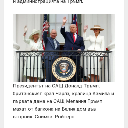
и администрацията на Тръмп.
Президентът на САЩ Доналд Тръмп,
британският крал Чарлз, кралица Камила и
първата дама на САЩ Мелания Тръмп
махат от балкона на Белия дом във
вторник. Снимка: Ройтерс