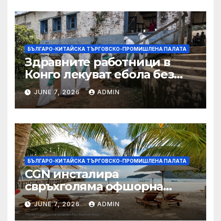
БЪЛГАРО-КИТАЙСКА ТЪРГОВСКО-ПРОМИШЛЕНА ПАЛАТА
Здравните работници в
Конго лекуват ебола без
заплащане, докато СЗО
JUNE 7, 2026
ADMIN
търси ресурси
БЪЛГАРО-КИТАЙСКА ТЪРГОВСКО-ПРОМИШЛЕНА ПАЛАТА
CGN инсталира
свръхголяма офшорна
вятърна турбина с мощност
JUNE 7, 2026
ADMIN
18 MW в Гуангдонг