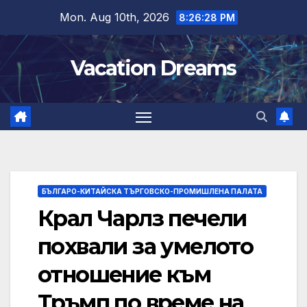
Skip
Mon. Aug 10th, 2026
8:26:29 PM
to
content
Vacation Dreams
БЪЛГАРО-КИТАЙСКА ТЪРГОВСКО-ПРОМИШЛЕНА ПАЛАТА
Крал Чарлз печели
похвали за умелото
отношение към
Тръмп по време на