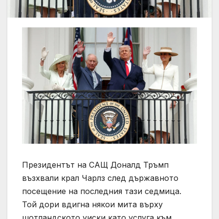
Президентът на САЩ Доналд Тръмп
възхвали крал Чарлз след държавното
посещение на последния тази седмица.
Той дори вдигна някои мита върху
шотландското уиски като услуга към