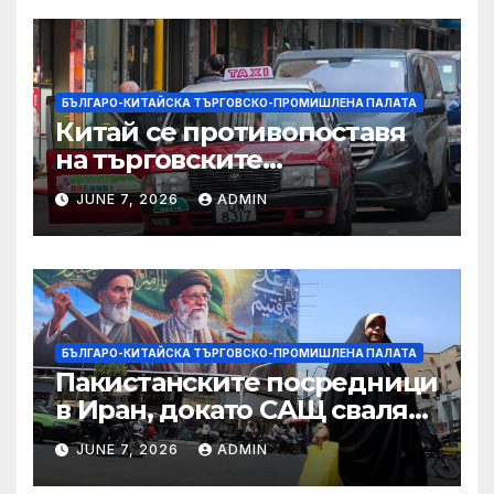
БЪЛГАРО-КИТАЙСКА ТЪРГОВСКО-ПРОМИШЛЕНА ПАЛАТА
Китай се противопоставя
на търговските
ограничителни мерки на
JUNE 7, 2026
ADMIN
САЩ във връзка с искове за
принудителен труд:
Министерство на
търговията
БЪЛГАРО-КИТАЙСКА ТЪРГОВСКО-ПРОМИШЛЕНА ПАЛАТА
Пакистанските посредници
в Иран, докато САЩ свалят
дронове, Ливан търси мир
JUNE 7, 2026
ADMIN