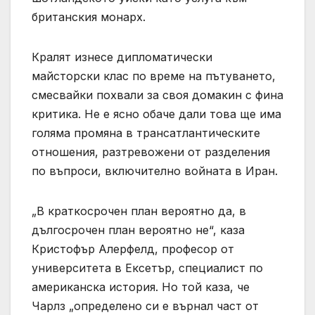
британския монарх.
Кралят изнесе дипломатически
майсторски клас по време на пътуването,
смесвайки похвали за своя домакин с фина
критика. Не е ясно обаче дали това ще има
голяма промяна в трансатлантическите
отношения, разтревожени от разделения
по въпроси, включително войната в Иран.
„В краткосрочен план вероятно да, в
дългосрочен план вероятно не“, каза
Кристофър Алерфелд, професор от
университета в Ексетър, специалист по
американска история. Но той каза, че
Чарлз „определено си е върнал част от