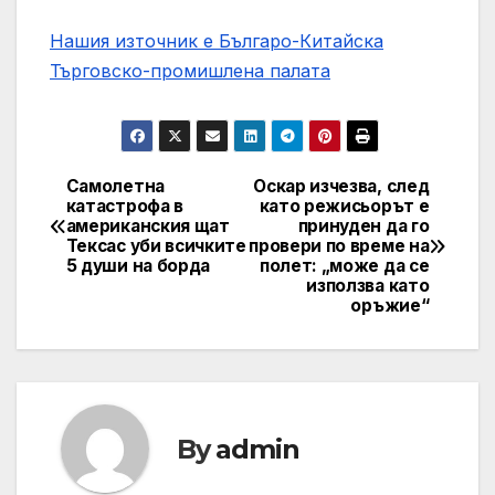
Нашия източник е Българо-Китайска
Търговско-промишлена палaта
Самолетна
Оскар изчезва, след
Post
катастрофа в
като режисьорът е
американския щат
принуден да го
navigation
Тексас уби всичките
провери по време на
5 души на борда
полет: „може да се
използва като
оръжие“
By
admin