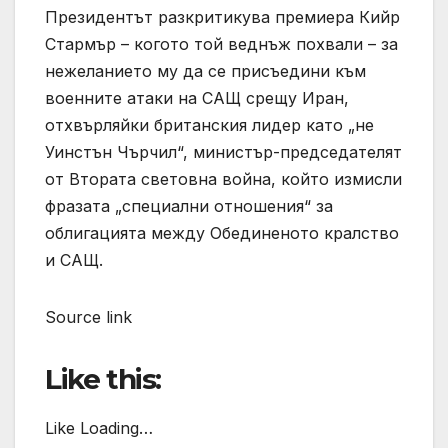
Президентът разкритикува премиера Кийр
Стармър – когото той веднъж похвали – за
нежеланието му да се присъедини към
военните атаки на САЩ срещу Иран,
отхвърляйки британския лидер като „не
Уинстън Чърчил“, министър-председателят
от Втората световна война, който измисли
фразата „специални отношения“ за
облигацията между Обединеното кралство
и САЩ.
Source link
Like this:
Like Loading…