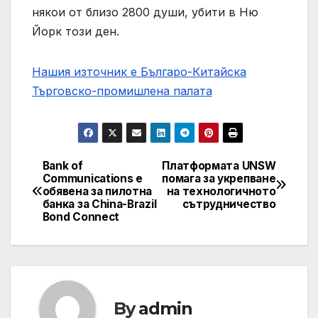
някои от близо 2800 души, убити в Ню
Йорк този ден.
Нашия източник е Българо-Китайска
Търговско-промишлена палaта
Bank of
Платформата UNSW
Post
Communications е
помага за укрепване
обявена за пилотна
на технологичното
navigation
банка за China-Brazil
сътрудничество
Bond Connect
By
admin