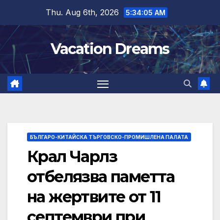
Skip
Thu. Aug 6th, 2026
5:34:06 AM
to
content
Vacation Dreams
БЪЛГАРО-КИТАЙСКА ТЪРГОВСКО-ПРОМИШЛЕНА ПАЛАТА
Крал Чарлз
отбелязва паметта
на жертвите от 11
септември при