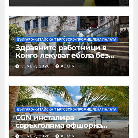
БЪЛГАРО-КИТАЙСКА ТЪРГОВСКО-ПРОМИШЛЕНА ПАЛАТА
Здравните работници в
Конго лекуват ебола без
заплащане, докато СЗО
JUNE 7, 2026
ADMIN
търси ресурси
БЪЛГАРО-КИТАЙСКА ТЪРГОВСКО-ПРОМИШЛЕНА ПАЛАТА
CGN инсталира
свръхголяма офшорна
вятърна турбина с мощност
JUNE 7, 2026
ADMIN