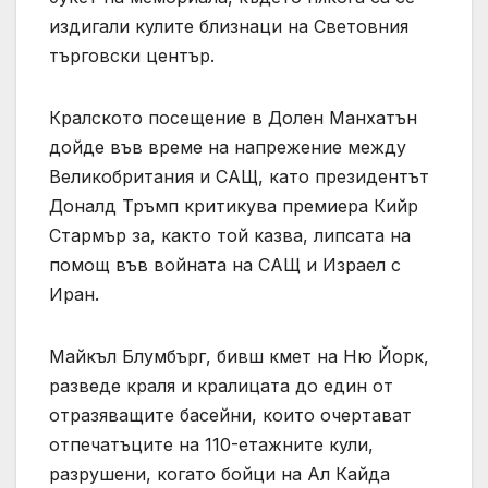
издигали кулите близнаци на Световния
търговски център.
Кралското посещение в Долен Манхатън
дойде във време на напрежение между
Великобритания и САЩ, като президентът
Доналд Тръмп критикува премиера Кийр
Стармър за, както той казва, липсата на
помощ във войната на САЩ и Израел с
Иран.
Майкъл Блумбърг, бивш кмет на Ню Йорк,
разведе краля и кралицата до един от
отразяващите басейни, които очертават
отпечатъците на 110-етажните кули,
разрушени, когато бойци на Ал Кайда