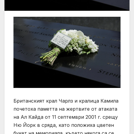
Британският крал Чарлз и кралица Камила
почетоха паметта на жертвите от атаката
на Ал Кайда от 11 септември 2001 г. срещу
Ню Йорк в сряда, като положиха цветен
букет на мемориала, където някога са се