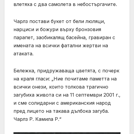
влетяха с два самолета в небостъргачите.
Чарлз постави букет от бели люляци,
нарциси и божури върху бронзовия
парапет, заобикалящ басейна, гравиран с
имената на всички фатални жертви на
атаката.
Бележка, придружаваща цветята, с почерк
на краля гласи: „Ние почитаме паметта на
всички онези, които толкова трагично
загубиха живота си на 11 септември 2001 г.,
и сме солидарни с американския народ
пред лицето на такава дълбока загуба.
Чарлз Р. Камила Р.“