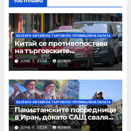
You missed
БЪЛГАРО-КИТАЙСКА ТЪРГОВСКО-ПРОМИШЛЕНА ПАЛАТА
Китай се противопоставя
на търговските
ограничителни мерки на
JUNE 7, 2026
ADMIN
САЩ във връзка с искове за
принудителен труд:
Министерство на
търговията
БЪЛГАРО-КИТАЙСКА ТЪРГОВСКО-ПРОМИШЛЕНА ПАЛАТА
Пакистанските посредници
в Иран, докато САЩ свалят
дронове, Ливан търси мир
JUNE 7, 2026
ADMIN