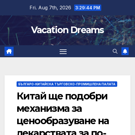
Skip
Fri. Aug 7th, 2026
3:29:45 PM
to
content
Vacation Dreams
БЪЛГАРО-КИТАЙСКА ТЪРГОВСКО-ПРОМИШЛЕНА ПАЛАТА
Китай ще подобри
механизма за
ценообразуване на
лекарствата за по-