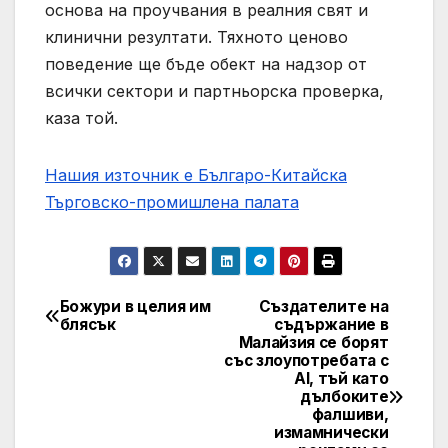
основа на проучвания в реалния свят и
клинични резултати. Тяхното ценово
поведение ще бъде обект на надзор от
всички сектори и партньорска проверка,
каза той.
Нашия източник е Българо-Китайска
Търговско-промишлена палaта
Божури в целия им
Създателите на
Post
блясък
съдържание в
Малайзия се борят
navigation
със злоупотребата с
AI, тъй като
дълбоките
фалшиви,
измамнически