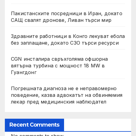
Пакистанските посредници в Иран, докато
САЩ свалят дронове, Ливан търси мир
Здравните работници в Конго лекуват ебола
без заплащане, докато СЗО търси ресурси
CGN инсталира свръхголяма офшорна
вятърна турбина с мощност 18 MW в
Гуангдонг
Погрешната диагноза не е неправомерно
поведение, казва адвокатът на обвиняемия
лекар пред медицинския наблюдател
Recent Comments