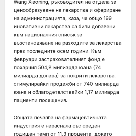
Wang Xiaoning, ръководител на отдела за
ценообразуване на лекарства и офериране
на администрацията, каза, че общо 199
иновативни лекарства са били добавени
към националния списък за
възстановяване на разходите за лекарства
през последните осем години. Към
февруари застрахователният фонд е
похарчил 504,8 милиарда юана (74
милиарда долара) за покрити лекарства,
стимулирайки продажби от 740 милиарда
юана и облагодетелствайки 1,17 милиарда
пациенти посещения.
Общата печалба на фармацевтичната
индустрия е нараснала със среден
годишен темп от 11,3 процента, докато