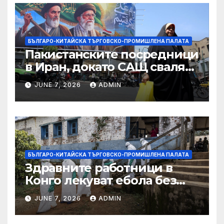
Министерство на
търговията
БЪЛГАРО-КИТАЙСКА ТЪРГОВСКО-ПРОМИШЛЕНА ПАЛАТА
Пакистанските посредници
в Иран, докато САЩ свалят
дронове, Ливан търси мир
JUNE 7, 2026
ADMIN
БЪЛГАРО-КИТАЙСКА ТЪРГОВСКО-ПРОМИШЛЕНА ПАЛАТА
Здравните работници в
Конго лекуват ебола без
заплащане, докато СЗО
JUNE 7, 2026
ADMIN
търси ресурси