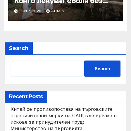
Конго лекуват ебола без
заплащане, докато СЗО
JUN 7, 2026
ADMIN
търси ресурси
Search
Search
Recent Posts
Китай се противопоставя на търговските
ограничителни мерки на САЩ във връзка с
искове за принудителен труд:
Министерство на търговията