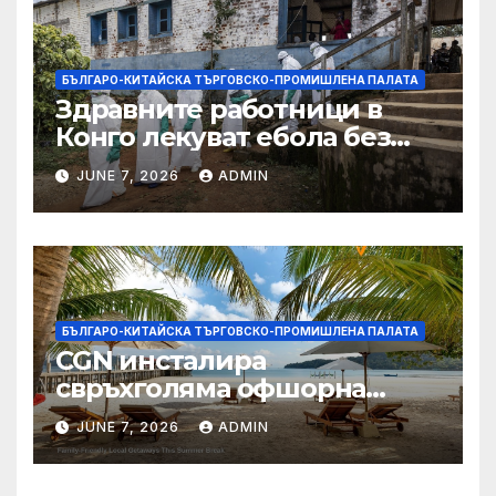
БЪЛГАРО-КИТАЙСКА ТЪРГОВСКО-ПРОМИШЛЕНА ПАЛАТА
Здравните работници в
Конго лекуват ебола без
заплащане, докато СЗО
JUNE 7, 2026
ADMIN
търси ресурси
БЪЛГАРО-КИТАЙСКА ТЪРГОВСКО-ПРОМИШЛЕНА ПАЛАТА
CGN инсталира
свръхголяма офшорна
вятърна турбина с мощност
JUNE 7, 2026
ADMIN
18 MW в Гуангдонг