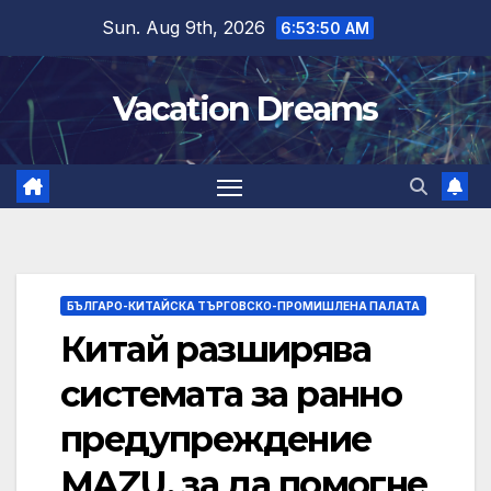
Skip
Sun. Aug 9th, 2026
6:53:51 AM
to
content
Vacation Dreams
БЪЛГАРО-КИТАЙСКА ТЪРГОВСКО-ПРОМИШЛЕНА ПАЛАТА
Китай разширява
системата за ранно
предупреждение
MAZU, за да помогне