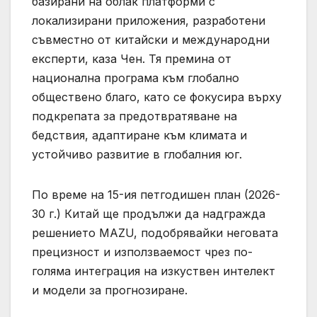
базирани на облак платформи с
локализирани приложения, разработени
съвместно от китайски и международни
експерти, каза Чен. Тя премина от
национална програма към глобално
обществено благо, като се фокусира върху
подкрепата за предотвратяване на
бедствия, адаптиране към климата и
устойчиво развитие в глобалния юг.
По време на 15-ия петгодишен план (2026-
30 г.) Китай ще продължи да надгражда
решението MAZU, подобрявайки неговата
прецизност и използваемост чрез по-
голяма интеграция на изкуствен интелект
и модели за прогнозиране.