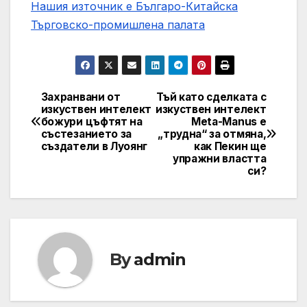
Нашия източник е Българо-Китайска
Търговско-промишлена палaта
Захранвани от
Тъй като сделката с
Post
изкуствен интелект
изкуствен интелект
божури цъфтят на
Meta-Manus е
navigation
състезанието за
„трудна“ за отмяна,
създатели в Луоянг
как Пекин ще
упражни властта
си?
By
admin