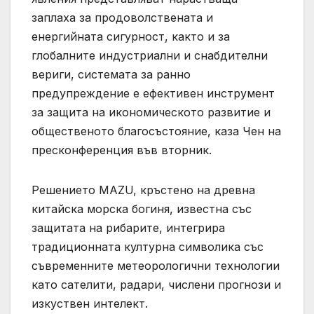
заплаха за продоволствената и
енергийната сигурност, както и за
глобалните индустриални и снабдителни
вериги, системата за ранно
предупреждение е ефективен инструмент
за защита на икономическото развитие и
общественото благосъстояние, каза Чен на
пресконференция във вторник.
Решението MAZU, кръстено на древна
китайска морска богиня, известна със
защитата на рибарите, интегрира
традиционната културна символика със
съвременните метеорологични технологии
като сателити, радари, числени прогнози и
изкуствен интелект.