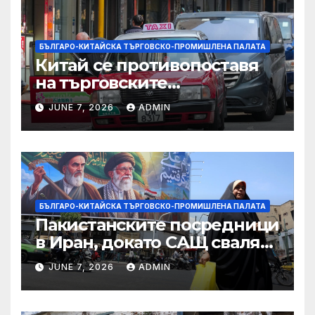
БЪЛГАРО-КИТАЙСКА ТЪРГОВСКО-ПРОМИШЛЕНА ПАЛАТА
Китай се противопоставя
на търговските
ограничителни мерки на
JUNE 7, 2026
ADMIN
САЩ във връзка с искове за
принудителен труд:
Министерство на
търговията
БЪЛГАРО-КИТАЙСКА ТЪРГОВСКО-ПРОМИШЛЕНА ПАЛАТА
Пакистанските посредници
в Иран, докато САЩ свалят
дронове, Ливан търси мир
JUNE 7, 2026
ADMIN