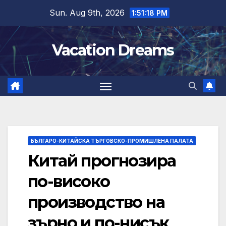
Skip
Sun. Aug 9th, 2026
1:51:19 PM
to
content
Vacation Dreams
БЪЛГАРО-КИТАЙСКА ТЪРГОВСКО-ПРОМИШЛЕНА ПАЛАТА
Китай прогнозира
по-високо
производство на
зърно и по-нисък