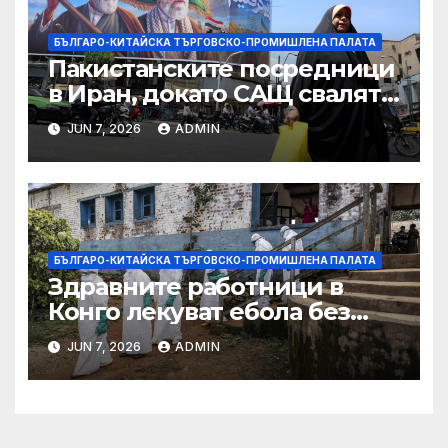
БЪЛГАРО-КИТАЙСКА ТЪРГОВСКО-ПРОМИШЛЕНА ПАЛАТА
Пакистанските посредници
в Иран, докато САЩ свалят
дронове, Ливан търси мир
JUN 7, 2026
ADMIN
БЪЛГАРО-КИТАЙСКА ТЪРГОВСКО-ПРОМИШЛЕНА ПАЛАТА
Здравните работници в
Конго лекуват ебола без
заплащане, докато СЗО
JUN 7, 2026
ADMIN
търси ресурси