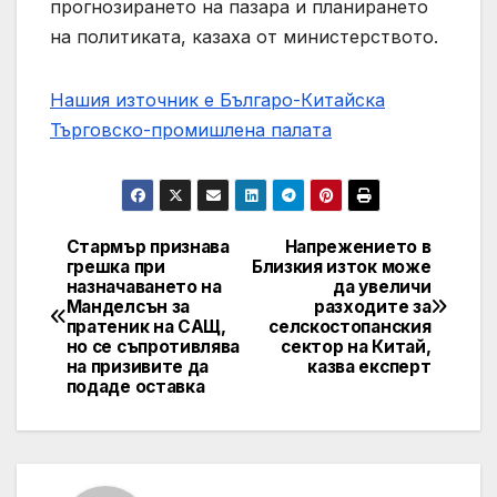
прогнозирането на пазара и планирането
на политиката, казаха от министерството.
Нашия източник е Българо-Китайска
Търговско-промишлена палaта
Стармър признава
Напрежението в
Post
грешка при
Близкия изток може
назначаването на
да увеличи
navigation
Манделсън за
разходите за
пратеник на САЩ,
селскостопанския
но се съпротивлява
сектор на Китай,
на призивите да
казва експерт
подаде оставка