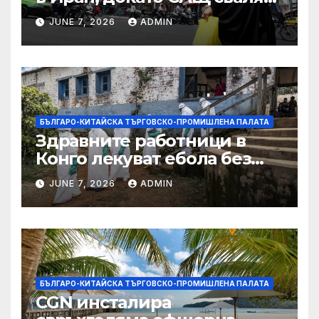
дронове, Ливан търси мир
JUNE 7, 2026
ADMIN
БЪЛГАРО-КИТАЙСКА ТЪРГОВСКО-ПРОМИШЛЕНА ПАЛАТА
Здравните работници в
Конго лекуват ебола без
заплащане, докато СЗО
JUNE 7, 2026
ADMIN
търси ресурси
БЪЛГАРО-КИТАЙСКА ТЪРГОВСКО-ПРОМИШЛЕНА ПАЛАТА
CGN инсталира