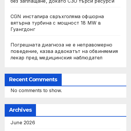
без заплащане, докато СЗО търси ресурси
CGN инсталира свръхголяма офшорна
вятърна турбина с мощност 18 MW в
Гуангдонг
Погрешната диагноза не е неправомерно
поведение, казва адвокатът на обвиняемия
лекар пред медицинския наблюдател
Recent Comments
No comments to show.
Archives
June 2026